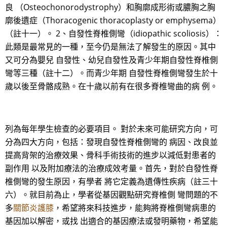
良 （Osteochonorodystrophy）和胸廓成形術或膿胸之胸
廓後遺症（Thoracogenic thoracoplasty or emphysema）
（註十一）。 2、自發性脊椎側彎（idiopathic scoliosis）：
此類是最常見的一種，至今仍是無法了解發生的原因。其中
又可分為嬰兒 自發性、幼兒自發性及青少年期自發性脊椎側
彎等三種（註十二）。而青少年期 自發性脊椎側彎發生於十
歲以後至骨骼成熟。在十歲以前有在很多脊椎彎曲的病 例。
列為每年學生檢查的必要項目。 對於未來可能研究方向，可
分為四大方向，包括：發現自發性脊椎側彎的 病因、改良並
提高背架的治療效果、骨科手術技術的進步以減低對患者的
副作用 以及附加療法的治療成效考量。首先，對於自發性脊
椎側彎的發生原因，有學者 將它定義為遺傳性疾病（註三十
六）。就目前為止，學者從基因觀點研究脊椎側 彎問題的不
多
關節炎護膝
，希望將來科技進步，能夠將脊椎側彎病患的
基因加以解密，或找 出適合的基因療法或發明藥物，希望能