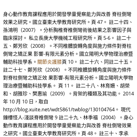
身心動作教育課程應用於開發學童覺察能力與改善 脊柱側彎
效果之研究。國立臺東大學教育研究所。頁 47。 註二十四、
孫鴻明（2007）。分析胸椎脊椎側彎術後結果之影響因子與
臨床探討。 私立長庚大學機械工程研究所。頁 5-6。 註二十
五、鄭芳欣（2008）。不同椎體旋轉角度與施力條件對脊柱
側彎之矯正果 影響-有限元素分析。國立陽明大學物理治療暨
輔助科技學系。
關節炎護膝
頁 10。 註二十六、同註二十五。
註二十七、鄭芳欣（2008）。不同椎體旋轉角度與施力條件
對脊柱側彎之矯正效 果影響-有限元素分析。國立陽明大學物
理治療暨輔助科技學系。 頁 11。 註二十八、林育姍、胡榮
和、胡雅珍、樊惠瑜（2009）。背架的種類及其功能。 2014
年 10 月 10 日，取自
http://blog.xuite.net/wdt5861/twblog/130104764。 現代
鐘樓怪人-淺談脊椎側彎 9 註二十九、林季福（2004）。身心
動作教育課程應用於開發學童覺察能力與改善 脊柱側彎效果
之研究。國立臺東大學教育研究所。頁 48。 註三十、李承