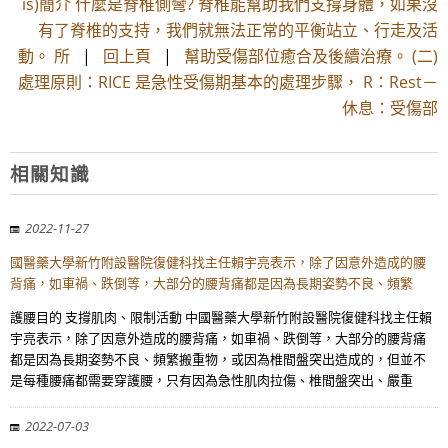
is)簡介 什麼是脊椎側彎? 脊椎能幫助我們支撐身體，如果沒
有了脊椎的支持，我們就無法正常的平衡站立、行走及活
動。 所
|
回上頁
|
幫助受傷部位癒合及後續治療。 (二)
處理原則：RICE 是急性受傷期基本的處理步驟， R：Rest－
休息：受傷部
相關知識
2022-11-27
國醫藥大學新竹附設醫院復健科找主任賴宇亮表示，除了因意外造成的腰
背痛，如車禍、跌倒等，大部分的腰背痛都是因為長期姿勢不良、頻繁
護腰目的 支撐肌肉、限制活動 中國醫藥大學新竹附設醫院復健科找主任賴
宇亮表示，除了因意外造成的腰背痛，如車禍、跌倒等，大部分的腰背痛
都是因為長期姿勢不良、頻繁搬重物，或因為椎間盤突出造成的，但並不
是每種腰痛都需要穿護腰，只有因為急性肌肉拉傷、椎間盤突出、嚴重
2022-07-03