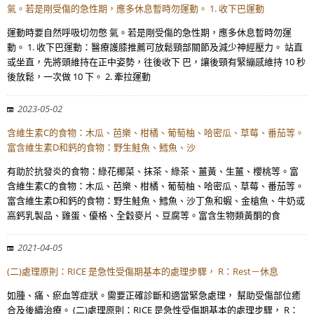
氣。若是剛受傷的急性期，應多休息暫時勿運動。 1. 收下巴運動
運動時要自然呼吸切勿憋 氣。若是剛受傷的急性期，應多休息暫時勿運
動。 1. 收下巴運動：醫療護膝推薦可放鬆頸部關節及減少神經壓力。 站直
或坐直，先將頭維持在正中姿勢，往後收下 巴，讓後頸有緊繃感維持 10 秒
後放鬆，一次做 10 下。 2. 牽拉運動
2023-05-02
含維生素C的食物：木瓜、芭樂、柑橘、葡萄柚、哈密瓜、草莓、番茄等。
富含維生素D和鈣的食物：野生鮭魚、鱈魚、沙
有助於抗發炎的食物：綠花椰菜、抹茶、綠茶、薑黃、生薑、櫻桃等。富
含維生素C的食物：木瓜、芭樂、柑橘、葡萄柚、哈密瓜、草莓、番茄等。
富含維生素D和鈣的食物：野生鮭魚、鱈魚、沙丁魚和蝦、金槍魚、牛奶或
高鈣乳製品、雞蛋、優格、全穀麥片、豆腐等。富含生物類黃酮的食
2021-04-05
(二)處理原則：RICE 是急性受傷期基本的處理步驟， R：Rest－休息
如腫、痛、瘀血等症狀。需要正確診斷和適當緊急處理， 幫助受傷部位癒
合及後續治療。 (二)處理原則：RICE 是急性受傷期基本的處理步驟， R：