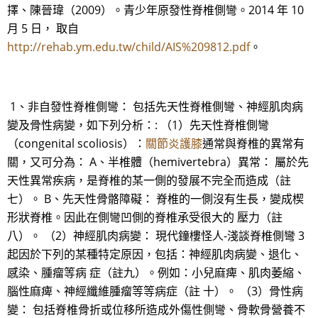
擇、陳晉瑋（2009）。青少年原發性脊椎側彎。2014 年 10
月 5 日， 取自
http://rehab.ym.edu.tw/child/AIS%209812.pdf
。
1、非自發性脊椎側彎： 包括先天性脊椎側彎、神經肌肉病
變及骨性病變，如下列分析：: （1）先天性脊椎側彎
（congenital scoliosis）：
關節炎護膝
通常與脊椎的異常有
關，又可分為： A、半椎體（hemivertebra）異常： 屬於先
天性異常疾病，是脊椎的某一側的發展不完全而造成（註
七）。 B、先天性骨骼障礙： 脊椎的一側沒有生長，變成楔
形狀脊椎。因此在側彎凹側的脊椎承受很大的 壓力（註
八）。 （2）神經肌肉病變： 現代鐘樓怪人-淺談脊椎側彎 3
起因於下列的某種特定原因，包括：神經肌肉病變、退化、
感染、腫瘤等病 症（註九）。例如：小兒麻痺、肌肉萎縮、
腦性麻痺、神經纖維腫瘤等等病症（註 十）。 （3）骨性病
變： 包括脊椎骨折或位移所造成外傷性側彎、骨軟骨營養不