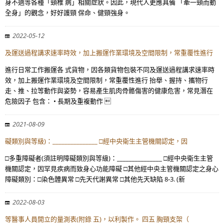
身不適等各種「頸椎 病」相關症狀。因此，現代人更應具備 「牽一頸而動
全身」的觀念，好好護頸 保命、健頸強身。
2022-05-12
及運送過程講求速率時效，加上搬運作業環境及空間限制，常重覆性進行
進行日常工作搬運各 式貨物，因各類貨物包裝不同及運送過程講求速率時
效，加上搬運作業環境及空間限制，常重覆性進行 抬舉、握持、攜物行
走、推、拉等動作與姿勢，容易產生肌肉骨骼傷害的健康危害，常見潛在
危險因子 包含： • 長期及重複動作 
2021-08-09
礙類別與等級)：_______________ □經中央衛生主管機關認定，因
□多重障礙者(須註明障礙類別與等級)：_______________ □經中央衛生主管
機關認定，因罕見疾病而致身心功能障礙 □其他經中央主管機關認定之身心
障礙類別：□染色體異常 □先天代謝異常 □其他先天缺陷 8-3. (新
2022-08-03
等醫事人員開立的量測表(附錄 五)，以利製作。 四五 胸頸支架（