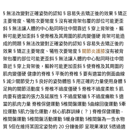
§ 無法改變對正確姿勢的認知 § 容易失去矯正後的效果 § 矯正
主要彎度、犧牲次要彎度 § 沒有被背架包覆的部位可能更歪
斜 § 無法讓人體的中心點同時往中間靠近 § 穿上背架後，軀
幹可能更加歪斜 § 使脊椎及其周圍的肌肉變僵硬 背架可能造
成的問題 § 無法改變對正確姿勢的認知 § 容易失去矯正後的
效果 § 矯正主要彎度、犧牲次要彎度 §
關節炎護膝
沒有被背
架包覆的部位可能更歪斜 § 無法讓人體的中心點同時往中間
靠近 § 穿上背架後，軀幹可能更加歪斜 § 使脊椎及其周圍的
肌肉變僵硬 健康的脊椎 § 平衡的脊椎 § 要有適當的側面曲線
§ 減少關節受力 § 良好的姿勢體態 § 用正確的力量使用身體 §
足夠的關節活動度 § 脊椎不過度僵硬 § 脊椎不過度柔軟 § 肌
肉要有適當的張力及延展性 § 不過度緊繃 § 不過度癱軟 § 適
當的肌肉力量 脊椎保健運動 §椎間盤運動 §曲線回復運動 §牽
拉運動 §肌力強化運動 / 核心肌群訓練 ( ？ ) 脊椎保健運動 -
椎間盤運動 §椎間盤活動運動 §暖身運動 §椎間盤為一含水物
質 §但在維持某固定姿勢約 20 分鐘後即 呈現果凍狀 §透過適