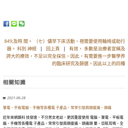
849;及時 間。 （七）儘早下床活動，視需要使用輪椅或助行
器。 科別 神經
|
回上頁
|
有效， 多數是治療者宣稱及
誇大的療效，不足以完全採信，因此，有需要進一步醫學界
的臨床研究及篩選。因此以上的四種
相關知識
2021-06-28
筆電、平板電腦、手機等各種電 子產品，常常引發肩頸痠痛、頭痛
近年來網路科 技發達，不分男女老幼，更因重度使用 電腦、筆電、平板電
腦、手機等各種電 子產品，常常引發肩頸痠痛、頭痛頭 暈、目眩耳鳴、全