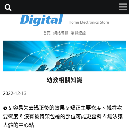
首頁
網站導覽
瀏覽紀錄
幼教相關知識
2022-12-13
§ 容易失去矯正後的效果 § 矯正主要彎度、犧牲次
要彎度 § 沒有被背架包覆的部位可能更歪斜 § 無法讓
人體的中心點