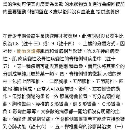
當的活動可使其再度變為柔軟 的水狀物質 § 進行曲線回復前
的重要運動 §椎間盤在 8 歲以後即沒有血液直 接供應養份
在青少年期骨骼生長快速時才被發現，此時期男與女發生比
例為1:8（註十 三）或1:9（註十四）。 上述的分類方式，因
神經、
關節炎護膝
肌肉和骨骼相互影響，所以在神經病變
性、肌 肉病變性及骨性病變性的脊椎側彎病患中（註十
五），某一種疾病可能與其他兩 種重疊，而無法將其完全的
分割成單純只屬於某一類。 四、脊椎側彎的徵狀 人體的脊
柱，包括七節頸椎、十二節胸椎、五節腰椎、五節薦椎、四
節尾 椎所構成，正常人可以做前彎、後仰、左右側彎的動
作。但脊椎側彎的患者，依 照其彎曲位置，可分為頸椎彎
曲、胸椎彎曲、腰椎的 S 形彎曲、倒 S 形彎曲、 C 形彎曲、
倒 C 形彎曲等等。大多數的病患都一開始都沒有明顯的症
狀，偶爾會 感覺到背痛，但脊椎側彎嚴重者可能會直接影響
到心肺功能（註十六）。 五、脊椎側彎的診斷與治療 （一）