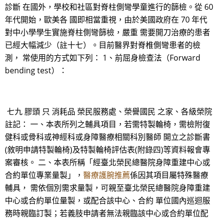
診斷 在國外，學校和社區對脊柱側彎學童進行的篩檢。從 60
年代開始，歐美各 國即相當重視，由於美國政府在 70 年代
對中小學學生實施脊柱側彎篩檢，嚴重 需要開刀治療的患者
已經大幅減少（註十七）。目前醫界對脊椎側彎患者的檢
測， 常使用的方式如下列： 1、前屈身檢查法（Forward
bending test）：
七九 膠頭 只 消耗品 榮民服務處、榮譽國民 之家、各級榮院
註記： 一、本表所列之輔具項目，若需特製輪椅，需檢附復
健科或骨科或神經科或身障醫療相關科別醫師 開立之診斷書
(敘明申請特製輪椅)及特製輪椅評估表(附錄四)等資料報會專
案審核。 二、本表所稱「經臺北榮民總醫院身障重建中心或
合約單位專業量製」，
醫療護腕推薦
係因其項目屬特殊醫療
輔具， 需依個別需求量製，可親至臺北榮民總醫院身障重建
中心或合約單位量製，或配合該中心、合約 單位國內巡迴服
務時親臨訂製；若義肢申請者無法親臨該中心或合約單位配