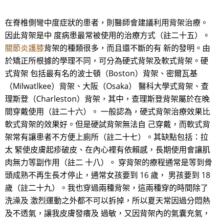
在脊椎側彎中度症狀的患者，則醫師會建議利用背架治療。
因此背架是中 度病患最常被使用的治療方式（註二十五）。
關節炎護膝
背架的種類很多，而且還不斷的有 新的發明。由
於矯正所根據的學理不同，可分為硬式背架及軟式背架。硬
式背架 包括最有名的波士頓（Boston）背架、密爾瓦基
（Milwatlkee）背架、大阪（Osaka） 醫科大學式背架、查
理斯登（Charleston）背架，其中，查理斯登背架屬於在晚
間穿戴使用（註二十六）。 一般認為，硬式背架治療效果比
軟式背架的效果好。但是硬試背架無法自 己穿戴，而軟式背
架常有讓患者不方便上廁所（註二十七）。其缺點包括：拉
太 緊使皮膚起疹破皮、在內心裡有依賴感，長期使用會讓肌
肉無力等副作用（註二 十八）。 穿背架的療程通常是等到骨
頭成熟不再生長才停止，通常女孩要到 16 歲， 男孩要到 18
歲（註二十九）。我也穿過兩種背架，這兩種穿的時間除了
洗澡及 激烈運動之外都不可以拆掉，所以夏天常因過分悶熱
及不透氣，讓我皮膚發癢及 過敏，又因背架內的氣囊充氣，