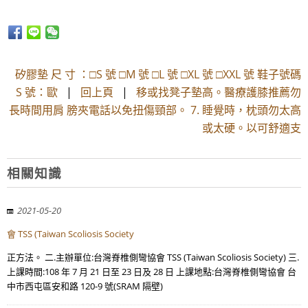
矽膠墊 尺 寸 ：□S 號 □M 號 □L 號 □XL 號 □XXL 號 鞋子號碼
S 號：歐
|
回上頁
|
移或找凳子墊高。醫療護膝推薦勿
長時間用肩 膀夾電話以免扭傷頸部。 7. 睡覺時，枕頭勿太高
或太硬。以可舒適支
相關知識
2021-05-20
會 TSS (Taiwan Scoliosis Society
正方法。 二.主辦單位:台灣脊椎側彎協會 TSS (Taiwan Scoliosis Society) 三.
上課時間:108 年 7 月 21 日至 23 日及 28 日 上課地點:台灣脊椎側彎協會 台
中市西屯區安和路 120-9 號(SRAM 隔壁)