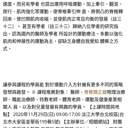
速度。而另有學者 也提出運用呼吸運動，加上牽引、翻滾、
爬行、肌肉強化等運動，使脊椎牽引伸 直、將側凸的脊椎轉
回來、使凹側肌肉收縮、並使肌肉正常且均衡的發展（註三
十二）。 甚至有學者（註三十三）歸納八位學者的研究指
出，認為國內的醫師及學者 所設計的運動療法，多數以強化
肌肉和伸展性的運動為主，卻缺乏身體自我覺知 體察之方
式，
讓參與課程的學員能 對於運動介入方針擁有更多不同的策略
發想與啟發。 ※ 課程推薦對象： 醫師、
脊椎矯正器
物理治療
師、職能治療師、特教老師、體育老師、運動及健康產業相
關人 員，以及對兒童發展有興趣的學員。 【上課時間與地
點】 2020年11月29日(日) 09:00-17:00 淡江大學台北校區(台
北市大安區金華街199巷5號) 【主辦單位／相關網站】 財團