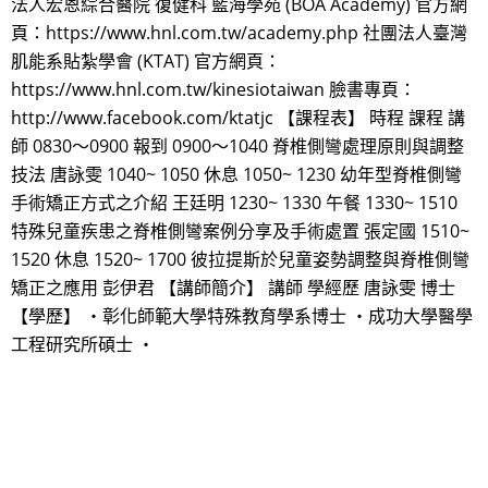
法人宏恩綜合醫院 復健科 藍海學苑 (BOA Academy) 官方網
頁：https://www.hnl.com.tw/academy.php 社團法人臺灣
肌能系貼紮學會 (KTAT) 官方網頁：
https://www.hnl.com.tw/kinesiotaiwan 臉書專頁：
http://www.facebook.com/ktatjc 【課程表】 時程 課程 講
師 0830～0900 報到 0900～1040 脊椎側彎處理原則與調整
技法 唐詠雯 1040~ 1050 休息 1050~ 1230 幼年型脊椎側彎
手術矯正方式之介紹 王廷明 1230~ 1330 午餐 1330~ 1510
特殊兒童疾患之脊椎側彎案例分享及手術處置 張定國 1510~
1520 休息 1520~ 1700 彼拉提斯於兒童姿勢調整與脊椎側彎
矯正之應用 彭伊君 【講師簡介】 講師 學經歷 唐詠雯 博士
【學歷】 ・彰化師範大學特殊教育學系博士 ・成功大學醫學
工程研究所碩士 ・