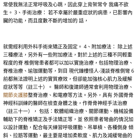
常使我無法正常呼吸及心跳，因此穿上背架常令 我痛不欲
生。 3、手術治療： 若不幸屬於嚴重症狀的病患，已影響內
臟的功能，而且度數不斷的增加的 話，
就需經利用外科手術來矯正及固定。 4、附加療法： 除上述
三種療法，另外有一些附加療法，對於上述的三種不同輕重
程度的脊 椎側彎患者都可以加以實施治療，包括物理治療、
脊椎治療、瑜珈運動等，到目 現代鐘樓怪人-淺談脊椎側彎 6
前都無法證明上述的實質療效，但卻能加強核心肌力及緩解
症狀等等（註三十）。 醫師和復建師通常會利用物理治療、
關節炎護膝
整脊治療、和電療等方法。另外，具有 外國脊骨
神經科訓練的醫師在檢查身體之後，作脊骨神經手法治療
（註三十一）， 包括：軟體組織治療、關節運動、機械設備
輔助下的脊椎矯正及手法矯正等，並 依照患者彎曲的情況加
以設計運動，配合每天練習呼吸運動、吊單槓、各種側身 傾
斜、拉筋等運動，最主要是增加柔軟度、肌力及減緩彎曲的