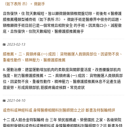
（如下表所 示）。 微創手
且恢復快，住 院天數縮短，皆以顯微鏡做頸椎間盤切除，術後有 4 醫療護
膝推薦種類型補骨術（如下表所 示）。 微創手術是醫療界中很夯的話題，
頸椎顯微手術目前已是一個常規且相對安全 的手術。因其傷口小，減壓徹
底，且恢復快，住院天數縮短，醫療護膝推薦幾乎
2023-02-13
膝推薦。 二、肩頸疼痛 (一) 成因： 貨物搬運人員頸肩部位，因姿勢不良、
重複性動作、精神壓力、醫療護膝推薦
8. 運動治療：適當運動增加肌肉的柔軟度與關節靈活度，改善腰腹部肌肉
強度、耐力醫療護膝推薦。 二、肩頸疼痛 (一) 成因： 貨物搬運人員頸肩部
位，因姿勢不良、重複性動作、精神壓力、醫療護膝推薦休息不足產生過
度疲勞，形成肩頸部肌 筋膜疼痛症候群。常見症狀
2021-04-10
或骨科或神經科或 身障醫療相關科別醫師開立之診 斷書及特製輪椅評
十二 成人鋁合金特製輪椅 台 三年 榮民服務處、榮譽國民 之家、各級榮院
需檢附復健科或骨科或神經科或 身障醫療相關科別醫師開立之診 斷書及特