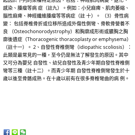
起因於下列的某種特定原因，包括：神經肌肉病變、退化、
感染、腫瘤等病 症（註九）。例如：小兒麻痺、肌肉萎縮、
腦性麻痺、神經纖維腫瘤等等病症（註 十）。 （3）骨性病
變： 包括脊椎骨折或位移所造成外傷性側彎、骨軟骨營養不
良 （Osteochonorodystrophy）和胸廓成形術或膿胸之胸
廓後遺症（Thoracogenic thoracoplasty or emphysema）
（註十一）。 2、自發性脊椎側彎（idiopathic scoliosis）：
此類是最常見的一種，至今仍是無法了解發生的原因。其中
又可分為嬰兒 自發性、幼兒自發性及青少年期自發性脊椎側
彎等三種（註十二）。而青少年期 自發性脊椎側彎發生於十
歲以後至骨骼成熟。在十歲以前有在很多脊椎彎曲的病 例。