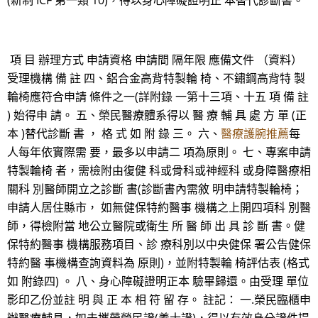
(新制 ICF 第一類 10)，得以身心障礙證明正 本替代診斷書。
項 目 辦理方式 申請資格 申請間 隔年限 應備文件 （資料）
受理機構 備 註 四、鋁合金高背特製輪 椅、不鏽鋼高背特 製
輪椅應符合申請 條件之一(詳附錄 一第十三項、十五 項 備 註
) 始得申 請。 五、榮民醫療體系得以 醫 療 輔 具 處 方 單 (正
本 )替代診斷 書 ， 格 式 如 附 錄 三。 六、
醫療護腕推薦
每
人每年依實際需 要，最多以申請二 項為原則。 七、專案申請
特製輪椅 者，需檢附由復健 科或骨科或神經科 或身障醫療相
關科 別醫師開立之診斷 書(診斷書內需敘 明申請特製輪椅；
申請人居住縣市， 如無健保特約醫事 機構之上開四項科 別醫
師，得檢附當 地公立醫院或衛生 所 醫 師 出 具 診 斷 書。健
保特約醫事 機構服務項目、診 療科別以中央健保 署公告健保
特約醫 事機構查詢資料為 原則)，並附特製輪 椅評估表 (格式
如 附錄四) 。 八、身心障礙證明正本 驗畢歸還。由受理 單位
影印乙份並註 明 與 正 本 相 符 留 存。 註記： 一.榮民臨櫃申