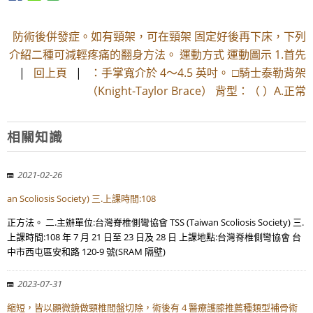
防術後併發症。如有頸架，可在頸架 固定好後再下床，下列
介紹二種可減輕疼痛的翻身方法。 運動方式 運動圖示 1.首先
|
回上頁
|
：手掌寬介於 4～4.5 英吋。 □騎士泰勒背架
（Knight-Taylor Brace） 背型：（ ）A.正常
相關知識
2021-02-26
an Scoliosis Society) 三.上課時間:108
正方法。 二.主辦單位:台灣脊椎側彎協會 TSS (Taiwan Scoliosis Society) 三.
上課時間:108 年 7 月 21 日至 23 日及 28 日 上課地點:台灣脊椎側彎協會 台
中市西屯區安和路 120-9 號(SRAM 隔壁)
2023-07-31
縮短，皆以顯微鏡做頸椎間盤切除，術後有 4 醫療護膝推薦種類型補骨術