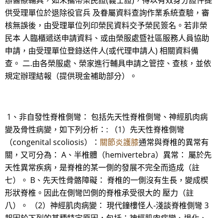
辦醫療輔具，如未攜帶榮民證(義士證)，得以有效身分證件提
供受理單位於退除役官兵 及眷屬資料查詢作業系統查驗，審
核無誤後，由受理單位列印榮民資料交予榮民簽名。若非榮
民本 人臨櫃遞送申請資料、或由榮服處暨社區服務人員協助
申請，由受理單位登錄送件人(或代理申請人) 相關資料備
查。 二.由各榮服處、榮家進行輔具申請之管控、查核，並依
規定辦理結報（提供現金補助部分）。
1、非自發性脊椎側彎： 包括先天性脊椎側彎、神經肌肉病
變及骨性病變，如下列分析：: （1）先天性脊椎側彎
（congenital scoliosis）：
關節炎護膝
通常與脊椎的異常有
關，又可分為： A、半椎體（hemivertebra）異常： 屬於先
天性異常疾病，是脊椎的某一側的發展不完全而造成（註
七）。 B、先天性骨骼障礙： 脊椎的一側沒有生長，變成楔
形狀脊椎。因此在側彎凹側的脊椎承受很大的 壓力（註
八）。 （2）神經肌肉病變： 現代鐘樓怪人-淺談脊椎側彎 3