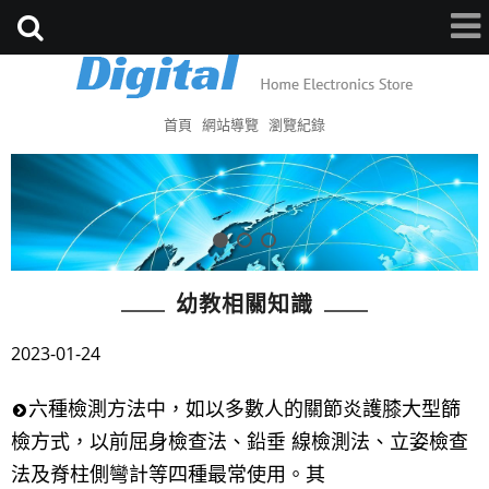
首頁
網站導覽
瀏覽紀錄
幼教相關知識
2023-01-24
六種檢測方法中，如以多數人的關節炎護膝大型篩
檢方式，以前屈身檢查法、鉛垂 線檢測法、立姿檢查
法及脊柱側彎計等四種最常使用。其