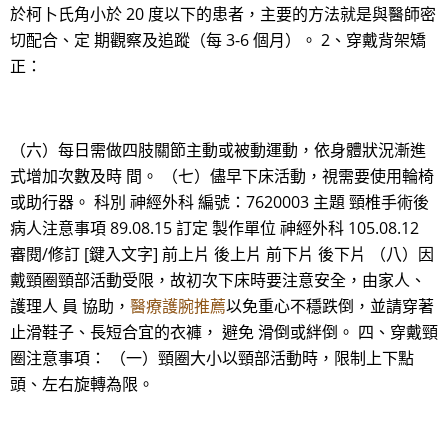
於柯卜氏角小於 20 度以下的患者，主要的方法就是與醫師密
切配合、定 期觀察及追蹤（每 3-6 個月）。 2、穿戴背架矯
正：
（六）每日需做四肢關節主動或被動運動，依身體狀況漸進
式增加次數及時 間。 （七）儘早下床活動，視需要使用輪椅
或助行器。 科別 神經外科 編號：7620003 主題 頸椎手術後
病人注意事項 89.08.15 訂定 製作單位 神經外科 105.08.12
審閱/修訂 [鍵入文字] 前上片 後上片 前下片 後下片 （八）因
戴頸圈頸部活動受限，故初次下床時要注意安全，由家人、
護理人 員 協助，
醫療護腕推薦
以免重心不穩跌倒，並請穿著
止滑鞋子、長短合宜的衣褲， 避免 滑倒或絆倒。 四、穿戴頸
圈注意事項： （一）頸圈大小以頸部活動時，限制上下點
頭、左右旋轉為限。