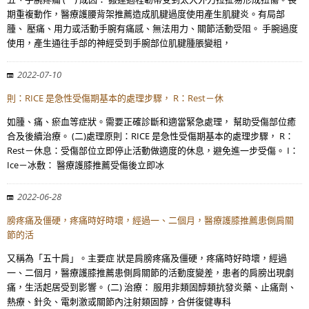
期重複動作，醫療護腰背架推薦造成肌腱過度使用產生肌腱炎。有局部
腫、 壓痛、用力或活動手腕有痛感、無法用力、關節活動受阻。 手腕過度
使用，產生通往手部的神經受到手腕部位肌腱腫脹變粗，
2022-07-10
則：RICE 是急性受傷期基本的處理步驟， R：Rest－休
如腫、痛、瘀血等症狀。需要正確診斷和適當緊急處理， 幫助受傷部位癒
合及後續治療。 (二)處理原則：RICE 是急性受傷期基本的處理步驟， R：
Rest－休息：受傷部位立即停止活動做適度的休息，避免進一步受傷。 I：
Ice－冰敷： 醫療護膝推薦受傷後立即冰
2022-06-28
膀疼痛及僵硬，疼痛時好時壞，經過一、二個月，醫療護膝推薦患側肩關
節的活
又稱為「五十肩」。主要症 狀是肩膀疼痛及僵硬，疼痛時好時壞，經過
一、二個月，醫療護膝推薦患側肩關節的活動度變差，患者的肩膀出現劇
痛，生活起居受到影響。 (二) 治療： 服用非類固醇類抗發炎藥、止痛劑、
熱療、針灸、電刺激或關節內注射類固醇，合併復健專科