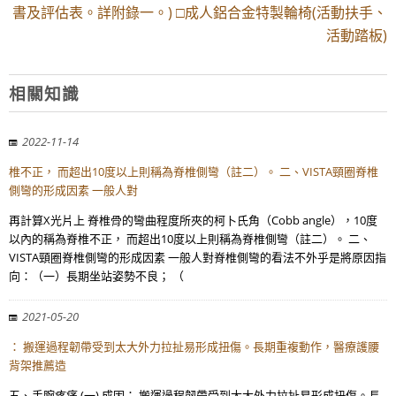
書及評估表。詳附錄一。) □成人鋁合金特製輪椅(活動扶手、
活動踏板)
相關知識
2022-11-14
椎不正， 而超出10度以上則稱為脊椎側彎（註二）。 二、VISTA頸圈脊椎
側彎的形成因素 一般人對
再計算X光片上 脊椎骨的彎曲程度所夾的柯卜氏角（Cobb angle），10度
以內的稱為脊椎不正， 而超出10度以上則稱為脊椎側彎（註二）。 二、
VISTA頸圈脊椎側彎的形成因素 一般人對脊椎側彎的看法不外乎是將原因指
向：（一）長期坐站姿勢不良； （
2021-05-20
： 搬運過程韌帶受到太大外力拉扯易形成扭傷。長期重複動作，醫療護腰
背架推薦造
五、手腕疼痛 (一) 成因： 搬運過程韌帶受到太大外力拉扯易形成扭傷。長