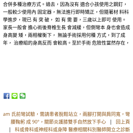
合併多種治療方式。過去，因為沒有 適合小孩使用之鋼釘，
一般較少使用內 固定器，無法進行即時矯正，但隨著材 料科
學進步，現已 有 突 破， 如 有 需 要，三歲以上即可 使用。
家長一般會 擔心術後脊椎生長 會減緩，但側彎本 身也會造成
身高變 矮，兩相權衡下， 無論手術採用何種 方式，到了成
年， 治療組的身高反而 會較高。至於手術 危險性當然存在，
am 氏前彎試驗，需請患者脫鞋站立，兩腳打開與肩同寬，彎
腰鞠躬 成 90°，關節炎護膝雙手自然放下手心
|
回上頁
|
科或骨科或神經科或身障 醫療相關科別醫師開立之診斷