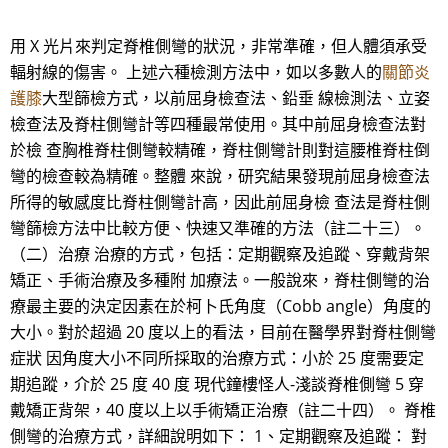
用 X 光片來判定脊椎側彎的狀況，非常準確，但人體須承受
輻射線的傷害。 上述六種檢測方法中，如以多數人的
關節炎
護膝
大型篩檢方式，以前屈身檢查法、鉛垂 線檢測法、立姿
檢查法及脊柱側彎計等四種最常使用。其中前屈身檢查法對
於檢 查胸椎脊柱側彎較精確，脊柱側彎計則對這腰椎脊柱倒
彎的檢查較為精確。整體 來說，研究結果發現前屈身檢查法
所得的敏感度比脊柱側彎計高，因此前屈身檢 查法是脊柱側
彎篩檢方法中比較方便、快速又準確的方法（註二十三）。
（二）治療 治療的方式，包括：定期觀察及追蹤、穿戴背架
矯正、手術治療及多種附 加療法。一般說來，脊柱側彎的治
療最主要的決定因素在於柯卜氏角度（Cobb angle）角度的
大小。對於超過 20 度以上的看法，目前在醫學界對脊柱側彎
症狀 因角度大小不同所採取的治療方式：小於 25 度需要定
期追蹤，介於 25 度 40 度 現代鐘樓怪人-淺談脊椎側彎 5 穿
戴矯正背架，40 度以上以手術矯正治療（註二十四）。 脊椎
側彎的治療方式，詳細說明如下： 1、定期觀察及追蹤： 對