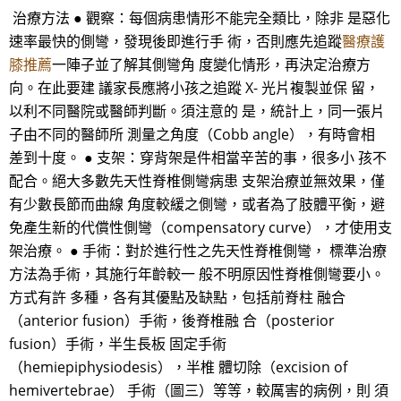
治療方法 ● 觀察：每個病患情形不能完全類比，除非 是惡化
速率最快的側彎，發現後即進行手 術，否則應先追蹤
醫療護
膝推薦
一陣子並了解其側彎角 度變化情形，再決定治療方
向。在此要建 議家長應將小孩之追蹤 X- 光片複製並保 留，
以利不同醫院或醫師判斷。須注意的 是，統計上，同一張片
子由不同的醫師所 測量之角度（Cobb angle），有時會相
差到十度。 ● 支架：穿背架是件相當辛苦的事，很多小 孩不
配合。絕大多數先天性脊椎側彎病患 支架治療並無效果，僅
有少數長節而曲線 角度較緩之側彎，或者為了肢體平衡，避
免產生新的代償性側彎（compensatory curve），才使用支
架治療。 ● 手術：對於進行性之先天性脊椎側彎， 標準治療
方法為手術，其施行年齡較一 般不明原因性脊椎側彎要小。
方式有許 多種，各有其優點及缺點，包括前脊柱 融合
（anterior fusion）手術，後脊椎融 合（posterior
fusion）手術，半生長板 固定手術
（hemiepiphysiodesis），半椎 體切除（excision of
hemivertebrae） 手術（圖三）等等，較厲害的病例，則 須