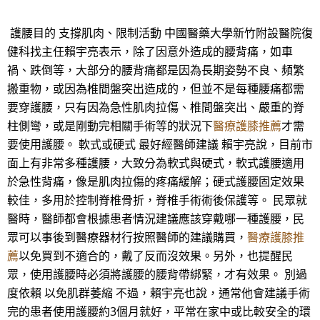
護腰目的 支撐肌肉、限制活動 中國醫藥大學新竹附設醫院復
健科找主任賴宇亮表示，除了因意外造成的腰背痛，如車
禍、跌倒等，大部分的腰背痛都是因為長期姿勢不良、頻繁
搬重物，或因為椎間盤突出造成的，但並不是每種腰痛都需
要穿護腰，只有因為急性肌肉拉傷、椎間盤突出、嚴重的脊
柱側彎，或是剛動完相關手術等的狀況下
醫療護膝推薦
才需
要使用護腰。 軟式或硬式 最好經醫師建議 賴宇亮說，目前市
面上有非常多種護腰，大致分為軟式與硬式，軟式護腰適用
於急性背痛，像是肌肉拉傷的疼痛緩解；硬式護腰固定效果
較佳，多用於控制脊椎骨折，脊椎手術術後保護等。 民眾就
醫時，醫師都會根據患者情況建議應該穿戴哪一種護腰，民
眾可以事後到醫療器材行按照醫師的建議購買，
醫療護膝推
薦
以免買到不適合的，戴了反而沒效果。另外，也提醒民
眾，使用護腰時必須將護腰的腰背帶綁緊，才有效果。 別過
度依賴 以免肌群萎縮 不過，賴宇亮也說，通常他會建議手術
完的患者使用護腰約3個月就好，平常在家中或比較安全的環