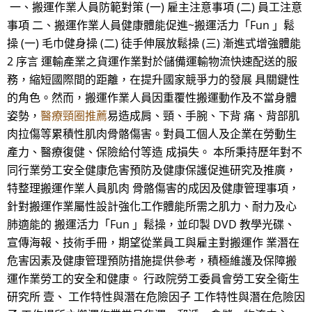
一、搬運作業人員防範對策 (一) 雇主注意事項 (二) 員工注意
事項 二、搬運作業人員健康體能促進~搬運活力「Fun 」鬆
操 (一) 毛巾健身操 (二) 徒手伸展放鬆操 (三) 漸進式增強體能
2 序言 運輸產業之貨運作業對於儲備運輸物流快速配送的服
務，縮短國際間的距離，在提升國家競爭力的發展 具關鍵性
的角色。然而，搬運作業人員因重覆性搬運動作及不當身體
姿勢，
醫療頸圈推薦
易造成肩、頸、手腕、下背 痛、背部肌
肉拉傷等累積性肌肉骨骼傷害。對員工個人及企業在勞動生
產力、醫療復健、保險給付等造 成損失。 本所秉持歷年對不
同行業勞工安全健康危害預防及健康保護促進研究及推廣，
特整理搬運作業人員肌肉 骨骼傷害的成因及健康管理事項，
針對搬運作業屬性設計強化工作體能所需之肌力、耐力及心
肺適能的 搬運活力「Fun 」鬆操，並印製 DVD 教學光碟、
宣傳海報、技術手冊，期望從業員工與雇主對搬運作 業潛在
危害因素及健康管理預防措施提供參考，積極維護及保障搬
運作業勞工的安全和健康。 行政院勞工委員會勞工安全衛生
研究所 壹、 工作特性與潛在危險因子 工作特性與潛在危險因