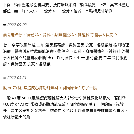
平衡 □頸椎壓迫頸圈輔具雙手扶持難以維持平衡 3.感覺 □正常 □異常 4.壓瘡
部位 □無 □有，大小____公分 ×____公分，位置： 5.輪椅尺寸量測
2022-09-03
薦職能治療、復健 科、骨科、身障醫療科、神經科 等醫事人員開立
七十 全足矽膠墊 雙 二年 榮民服務處、榮譽國民 之家、各級榮院 檢附物理
治療、醫療護腕推薦職能治療、復健 科、骨科、身障醫療科、神經科 等醫
事人員開立的量測表(附錄 五)，以利製作。 七一 腳弓墊 隻 二年 榮民服務
處、榮譽國民 之家、各級榮
2022-05-21
度 or 70 度, 常造成心肺功能障礙。 如何治療? 除了一般
一般 40 度 or 50 度,醫療護膝推薦大人部份合併脊椎退化關節炎。若側彎
>60 度 or 70 度, 常造成心肺功能障礙。 如何治療? 除了一般的觸、視診
外，醫生會安排 X 光檢查，然後由 X 光片上判讀並測量脊椎側彎的角度，
依照所量出的角