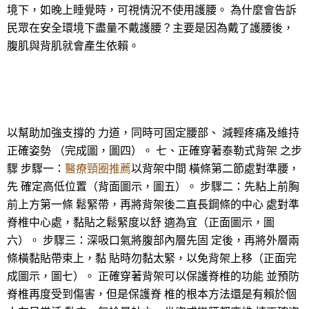
境下，如晚上睡覺時，可視情況不使用護腰。 為什麼會告訴
民眾在安全環境下盡量不戴護腰？主要是因為戴了護腰後，
腹肌與背肌就會產生依賴。
以幫助加強支撐的 力道，同時可固定腰部、 減輕疼痛及維持
正確姿勢 （完成圖，圖四）。 七、正確穿著泰勒式背架 之步
驟 步驟一：
醫療頸圈推薦
以背架中間 橫條第二節處對準腰，
先 確定高低位置（背面圖示，圖五）。 步驟二：先粘上前胸
前上方第一條 鬆緊帶，再將背架後二直長鋼條的中心 處對準
脊椎中心處，黏貼之鬆緊度以舒 適為宜（正面圖示，圖
六）。 步驟三：深吸口氣將腹部內層先固 定後，再將外層兩
條橫黏貼帶束上，黏 貼時勿黏太緊，以免背架上移（正面完
成圖示，圖七）。 正確穿著背架可以保護脊椎的功能 並預防
脊椎再度受到傷害，但是保護脊 椎的根本方法還是有賴於個