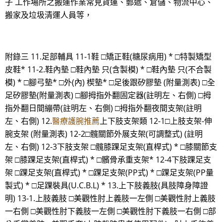
子 工作場所之搬運作業常見貨運、郵遞、倉儲、物流中心、
搬家及垃圾清運人員等，
附錄三 11.足部輔具 11-1鞋 □矯正鞋(糖尿病用) * □特製矯型
皮鞋* 11-2.鞋內墊 □鞋內墊 只(含製模) * □鞋內墊 只(不合製
模) * □腳弓墊* □外(內) 楔墊* □足後跟矽膠墊 (附量測表) □全
足矽膠墊(附量測表) □腳拇指外翻固定器(註明左、右側) □拇
指外翻日間繃帶(註明左、右側) □拇指外翻夜間支架(註明
左、右側) 12.
醫療護腕推薦
上下肢支架類 12-1□上肢支架-伸
腕支架 (附量測表) 12-2□髖關節外展支架(可調整式) (註明
左、右側) 12-3下肢支架 □髖膝踝足支架(直桿式) * □膝關節支
架 □膝踝足支架(直桿式) * □髕骨承重支架* 12-4下肢踝足支
架 □踝足支架(直桿式) * □踝足支架(PP式) * □踝足支架(PP量
製式) * □足踝裝具(U.C.B.L) * 13.上下肢義肢(具肢障身障證
明) 13-1.上肢義肢 □美觀性肘上義肢一左側 □美觀性肘上義肢
一右側 □美觀性肘下義肢一左側 □美觀性肘下義肢一右側 □部