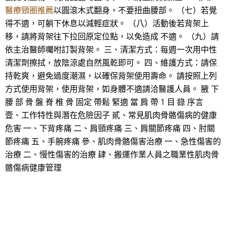
醫療頸圈推薦
以圓滾木式翻身，不要扭曲腰部。 （七）若覺
得不適，可躺下休息以減輕症狀。 （八）活動後若背架上
移，請將背架往下拉回原定位點，以免造成 不適。 （九）請
依主治醫師囑咐訂製背架。 三、清潔方式：每週一次用中性
清潔劑擦拭，放陰涼處自然風乾即可。 四、維護方式：請保
持乾爽，避免過度潮濕，以確保背架使用壽命。 請按照上列
方式使用背架，使用背架，如身體不適請洽醫護人員。 腋 下
腰 部 骨 盤 脊 椎 骨 固定 帶鬆 緊適 當 肩 帶 1 目 錄 序言
壹、工作特性與潛在危險因子 貳、常見肌肉骨骼傷病的健康
危害 一、下背疼痛 二、肩頸疼痛 三、肩關節疼痛 四、肘關
節疼痛 五、手腕疼痛 參、肌肉骨骼傷害治療 一、急性傷害的
治療 二、慢性傷害的治療 肆、搬運作業人員之職業性肌肉骨
骼傷病健康管理