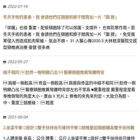
2022-07-16
冬天手術的患者，我 會請他們在頸圈和脖子間再加一片「圍 脖」
「保暖」也很 重要，配掛頸圈除了可以保護、支撐外， 也有防寒作用。若
冬天手術的患者，我 會請他們在頸圈和脖子間再加一片「圍 脖」，免受風
寒侵入而造成肌肉緊繃、 氣血不順。 31 人醫心傳2020.3 大林慈濟醫院交感
型頸椎病治療 復健 很多病
2022-05-27
線不相同  肋骨一側明顯凸出  醫療頸圈推薦彎腰時背
 肩膀一側較高  骨盆一側較高  肩膀與骨盆的中線不相同  肋骨一側
明顯凸出  醫療頸圈推薦彎腰時背部左右不等高 ■嚴重程度 嚴重程度是看
脊椎側彎的角度大小，要由 X 光片上 脊椎的夾角來判定。大致分為輕、
中、重度三個層級：  輕度
2021-06-04
2.坐姿平衡 □良好 □雙手扶持尚可維持平衡 □頸椎壓迫頸圈輔具雙手扶持難
1.人體測量 身高： 公分 體重： 公斤 2.坐姿平衡 □良好 □雙手扶持尚可維持