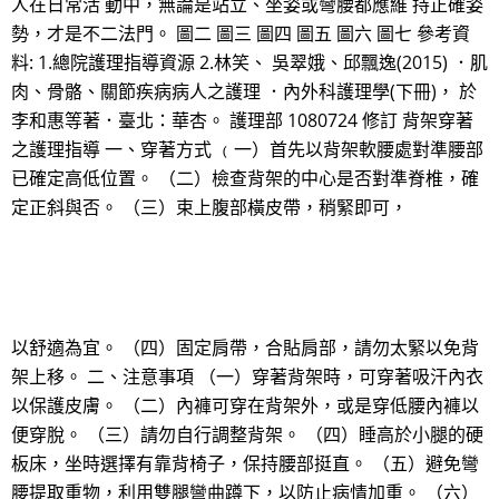
人在日常活 動中，無論是站立、坐姿或彎腰都應維 持正確姿
勢，才是不二法門。 圖二 圖三 圖四 圖五 圖六 圖七 參考資
料: 1.總院護理指導資源 2.林笑、 吳翠娥、邱飄逸(2015) ．肌
肉、骨骼、關節疾病病人之護理 ．內外科護理學(下冊)， 於
李和惠等著．臺北：華杏。 護理部 1080724 修訂 背架穿著
之護理指導 一、穿著方式 ﹙一）首先以背架軟腰處對準腰部
已確定高低位置。 （二）檢查背架的中心是否對準脊椎，確
定正斜與否。 （三）束上腹部橫皮帶，稍緊即可，
以舒適為宜。 （四）固定肩帶，合貼肩部，請勿太緊以免背
架上移。 二、注意事項 （一）穿著背架時，可穿著吸汗內衣
以保護皮膚。 （二）內褲可穿在背架外，或是穿低腰內褲以
便穿脫。 （三）請勿自行調整背架。 （四）睡高於小腿的硬
板床，坐時選擇有靠背椅子，保持腰部挺直。 （五）避免彎
腰提取重物，利用雙腿彎曲蹲下，以防止病情加重。 （六）