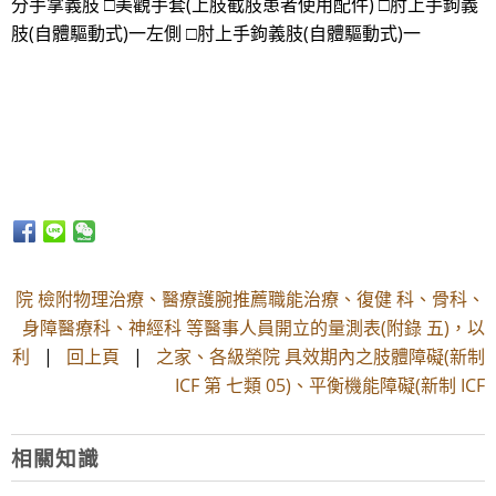
分手掌義肢 □美觀手套(上肢截肢患者使用配件) □肘上手鉤義
肢(自體驅動式)一左側 □肘上手鉤義肢(自體驅動式)一
院 檢附物理治療、醫療護腕推薦職能治療、復健 科、骨科、
身障醫療科、神經科 等醫事人員開立的量測表(附錄 五)，以
利
|
回上頁
|
之家、各級榮院 具效期內之肢體障礙(新制
ICF 第 七類 05)、平衡機能障礙(新制 ICF
相關知識