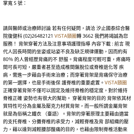
掌寬 S 號：
請與醫師或治療師討論 若有任何疑問，請洽 汐止國泰綜合醫
院復健科 (02)26482121
VISTA頸圈
轉 3662 我們將竭誠為您
服務！ 背架穿著方法及注意事項護理指導 內容下載 : 前言 現
代人因長時間的坐姿或站姿不良及缺乏規律運動，因而約有
80％ 的人曾經歷背痛的不 舒服。背痛程度可輕可重，疼痛時
間可長可短，嚴重者甚至造成椎間盤脫位或脊椎退化等 疾
病，需進一步藉由手術來治療；而穿著背架是背痛保守治療
的第一選擇，也是手術後保 護脊椎的重要處置。
VISTA頸圈
正確穿著背架不僅可以固定及維持脊椎的穩定度，對於維持
脊椎正確 姿勢也有很大的幫助。 穿著背架的目的 背架依其材
質特性可分為金屬及壓克力材質背架，而一般所謂金屬背架
就是為俗稱之鐵衣 （臺語）。背架的穿著原理主要藉由適當
的支托脊椎、分攤脊椎的承受力，減輕脊椎及背 部組織的壓
力，藉以達到減輕腰部酸痛的目的，也藉由限制脊椎活動來