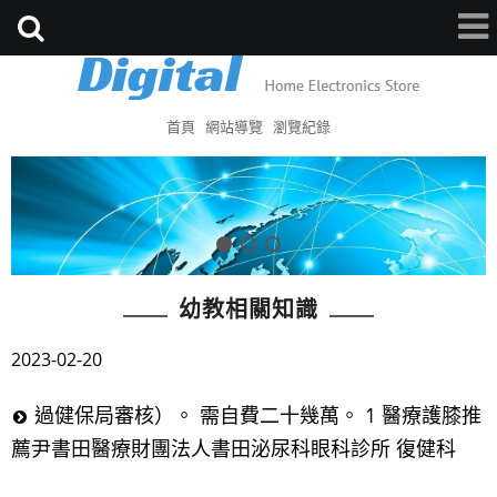
首頁
網站導覽
瀏覽紀錄
幼教相關知識
2023-02-20
過健保局審核）。 需自費二十幾萬。 1 醫療護膝推
薦尹書田醫療財團法人書田泌尿科眼科診所 復健科