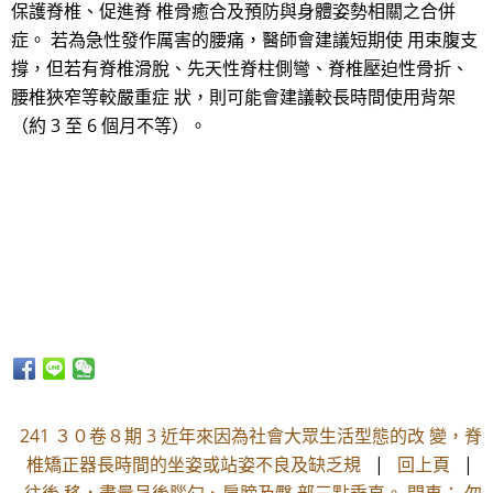
保護脊椎、促進脊 椎骨癒合及預防與身體姿勢相關之合併
症。 若為急性發作厲害的腰痛，醫師會建議短期使 用束腹支
撐，但若有脊椎滑脫、先天性脊柱側彎、脊椎壓迫性骨折、
腰椎狹窄等較嚴重症 狀，則可能會建議較長時間使用背架
（約 3 至 6 個月不等）。
241 ３０卷８期 3 近年來因為社會大眾生活型態的改 變，脊
椎矯正器長時間的坐姿或站姿不良及缺乏規
|
回上頁
|