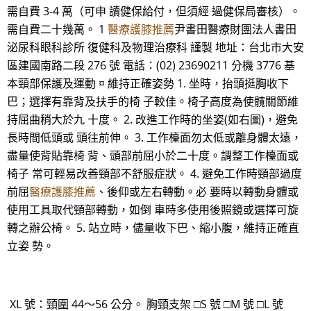
需自費 3-4 萬（可申 讀健保給付，但須經 過健保局審核）。
需自費二十幾萬。 1
醫療護膝推薦
尹書田醫療財團法人書田
泌尿科眼科診所 復健科及物理治療科 謹製 地址：台北市大安
區建國南路二段 276 號 電話：(02) 23690211 分機 3776 基
本頸部保護及運動 ¤ 維持正確姿勢 1. 坐時，抬頭挺胸收下
巴；選擇有靠背及扶手的椅 子較佳。椅子高度為使髖關節維
持屈曲稍大於九 十度。 2. 改進工作時的坐姿(如右圖)，避免
長時間低頭或 頭往前伸。 3. 工作檯面勿太低或離身體太遠，
盡量使背貼靠椅 背、頭部前屈小於二十度。調整工作檯面或
椅子 常可輕易改善頸部不舒服症狀。 4. 避免工作時頸部過度
前屈
醫療護膝推薦
、後仰或左右轉動。必 要時以轉動身體或
使用工具取代頸部轉動，如倒 車時多使用後照鏡或選擇可旋
轉之辦公椅。 5. 站立時，儘量收下巴、縮小腹，維持正確直
立姿 勢。
XL 號：頸圍 44～56 公分。 胸頸支架 □S 號 □M 號 □L 號