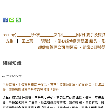
recting) ________秒/次________次/回________回/日 雙手及雙膝
支撐
|
回上頁
|
現職】 ・愛心婦幼健康聯盟 館長 ・彤
顏健康管理公司 營運長 ・關節炎護膝嬰
相關知識
2023-06-28
平板電腦、手機等各種電 子產品，常常引發肩頸痠痛、頭痛頭 暈、目眩耳
鳴、醫療護腕推薦全身不適等各種「頸椎
近年來網路科 技發達，不分男女老幼，更因重度使用 電腦、筆電、平板電
腦、手機等各種電 子產品，常常引發肩頸痠痛、頭痛頭 暈、目眩耳鳴、醫
療護腕推薦全身不適等各種「頸椎 病」相關症狀。因此，現代人更應具備