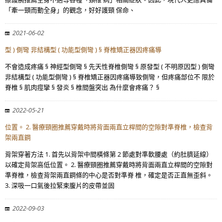
「牽一頸而動全身」的觀念，好好護頸 保命、
2021-06-02
型 ) 側彎 非結構型 ( 功能型側彎 ) § 脊椎矯正器因疼痛導
不會造成疼痛 § 神經型側彎 § 先天性脊椎側彎 § 原發型 ( 不明原因型 ) 側彎
非結構型 ( 功能型側彎 ) § 脊椎矯正器因疼痛導致側彎，但疼痛部位不 限於
脊椎 § 肌肉痙攣 § 發炎 § 椎間盤突出 為什麼會疼痛？ §
2022-05-21
位置。 2. 醫療頸圈推薦穿戴時將背面兩直立桿間的空隙對準脊椎，檢查背
架兩直鋼
背架穿著方法 1. 首先以背架中間橫條第 2 節處對準軟腰處（約肚臍延線）
以確定背架高低位置。 2. 醫療頸圈推薦穿戴時將背面兩直立桿間的空隙對
準脊椎，檢查背架兩直鋼條的中心是否對準脊 椎，確定是否正直無歪斜。
3. 深吸一口氣後拉緊束腹片的皮帶並固
2022-09-03