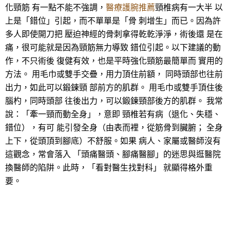
化頸筋 有一點不能不強調，
醫療護腕推薦
頸椎病有一大半 以
上是「錯位」引起，而不單單是「骨 刺增生」而已。因為許
多人即使開刀把 壓迫神經的骨刺拿得乾乾淨淨，術後還 是在
痛，很可能就是因為頸筋無力導致 錯位引起。以下建議的動
作，不只術後 復健有效，也是平時強化頸筋最簡單而 實用的
方法。 用毛巾或雙手交疊，用力頂住前額， 同時頭部也往前
出力，如此可以鍛鍊頸 部前方的肌群。 用毛巾或雙手頂住後
腦杓，同時頭部 往後出力，可以鍛鍊頸部後方的肌群。 我常
說：「牽一頸而動全身」，意即 頸椎若有病（退化、失穩、
錯位），有可 能引發全身（由表而裡，從筋骨到臟腑； 全身
上下，從頭頂到腳底）不舒服。如果 病人、家屬或醫師沒有
這觀念，常會落入 「頭痛醫頭、腳痛醫腳」的迷思與逛醫院
換醫師的陷阱。此時，「看對醫生找對科」 就顯得格外重
要。