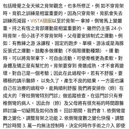
包括睡覺之全天候之背架觀念，也多所修正，例 如不穿背架
時，背肌之訓練是相當重要的，因為只穿背架，背肌會失去
訓練而減弱，
VISTA頸圈
以至於背架一 拿掉，側彎馬上變嚴
重。持之有恆之背部運動是相當重要的。 雖然仍主張 24 小
時背架，但小孩子不穿背架時，父母要安排制式之運動。例
如：有教練之游 泳課程、固定的跑步、單槓、游泳或是海豚
反張式之運動。鼓勵多做運動（不侷限運動種類）。運 動
時，可以將背架拿下，可自由活動，可使脊椎更為柔軟，對
身體及矯正是有幫忙的。背架要穿到 骨骼成熟，才不會再變
壞，對自己是一個考驗；因此在此過程中，若有不舒服，要
積極的請示醫師， 以免久了，產生不良的結果，一方面也讓
自己在治療的過程中，能夠順利舒服 我們將安排你（妳）在
成大的『脊柱側彎特別門診』做追蹤檢查，在這門診只有脊
椎側彎的病人， 因此你（妳）及父母將有很充裕的時間跟醫
師討論一切疑問及如何改善。 回診期間，我們會 1. 依側彎度
數之變化，調整背架之功能 2. 依側彎度數之變化快慢，調整
門診時間 3. 萬一均無法控制時，決定何時作手術之介入 即使