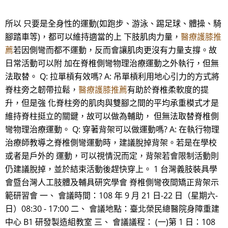
所以 只要是全身性的運動(如跑步、游泳、踢足球、體操、騎
腳踏車等)，都可以維持適當的上 下肢肌肉力量，
醫療護膝推
薦
若因側彎而都不運動，反而會讓肌肉更沒有力量支撐。故
日常活動可以附 加在脊椎側彎物理治療運動之外執行，但無
法取替。 Q: 拉單槓有效嗎? A: 吊單槓利用地心引力的方式將
脊柱旁之韌帶拉鬆，
醫療護膝推薦
有助於脊椎柔軟度的提
升，但是強 化脊柱旁的肌肉與雙腳之間的平均承重模式才是
維持脊柱挺立的關鍵，故可以做為輔助， 但無法取替脊椎側
彎物理治療運動。 Q: 穿著背架可以做運動嗎? A: 在執行物理
治療師教導之脊椎側彎運動時，建議脫掉背架。若是在學校
或者是戶外的 運動，可以視情況而定，背架若會限制活動則
仍建議脫掉，並於結束活動後趕快穿上。 1 台灣義肢裝具學
會暨台灣人工肢體及輔具研究學會 脊椎側彎夜間矯正背架示
範研習會 一、 會議時間：108 年 9 月 21 日-22 日（星期六-
日）08:30 - 17:00 二、 會議地點：臺北榮民總醫院身障重建
中心 B1 研發製造組教室 三、 會議議程： (一)第 1 日：108