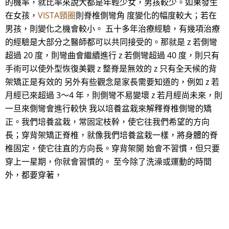
的機率，就比率來說大都是年輕少女，男孩較少。如果發生
在女孩，
VISTA頸圈
則脊椎側彎角 度變化的幅度較大；若在
男孩，則變化之機會較小。 五十多年治療經驗，有幾項治療
的經驗是大部分之醫師都可以共同接受的。那就是 z 若側彎
超過 20 度，則彎曲會繼續進行 z 若側彎超過 40 度，則只有
手術可以使外型恢復美觀 z 整脊是無效的 z 只有全天候的背
架矯正是有效的 另外有些觀念是家長需要知道的，例如 z 若
月經已來超過 3～4 年，則側彎不易變壞 z 若月經尚未來，則
一旦來側彎會進行較快 我以培養盆栽來解釋脊椎側彎的矯
正。我們培養盆栽，常固定枝幹，使它往我們希望的方向
長；穿背架矯正脊椎，就像我們培養盆栽一樣，將身體的脊
椎固定，使它往直的方向長。穿背架開 始會不習慣，但只要
穿上一星期，你就會習慣的。 至今除了洗澡或運動的時間
外，都要穿著，