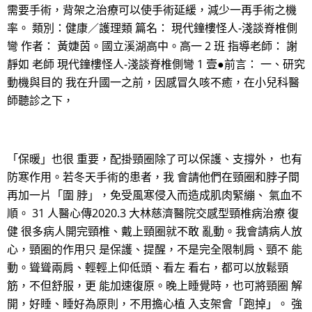
需要手術，背架之治療可以使手術延緩，減少一再手術之機
率。 類別：健康／護理類 篇名： 現代鐘樓怪人-淺談脊椎側
彎 作者： 黃婕茵。國立溪湖高中。高一 2 班 指導老師： 謝
靜如 老師 現代鐘樓怪人-淺談脊椎側彎 1 壹●前言： 一、研究
動機與目的 我在升國一之前，因感冒久咳不癒，在小兒科醫
師聽診之下，
「保暖」也很 重要，配掛頸圈除了可以保護、支撐外， 也有
防寒作用。若冬天手術的患者，我 會請他們在頸圈和脖子間
再加一片「圍 脖」，免受風寒侵入而造成肌肉緊繃、 氣血不
順。 31 人醫心傳2020.3 大林慈濟醫院交感型頸椎病治療 復
健 很多病人開完頸椎、戴上頸圈就不敢 亂動。我會請病人放
心，頸圈的作用只 是保護、提醒，不是完全限制肩、頸不 能
動。聳聳兩肩、輕輕上仰低頭、看左 看右，都可以放鬆頸
筋，不但舒服，更 能加速復原。晚上睡覺時，也可將頸圈 解
開，好睡、睡好為原則，不用擔心植 入支架會「跑掉」。 強