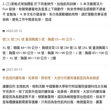
2. (三)漸進式增強體能 於下班後操作，加強肌肉訓練。 3. 本次搬運活力
Fun 鬆操，有關彎腰著地及垂直上下跳動作，有坐骨神經及膝關節不適者
不 宜勉強。 4. 本次毛巾健身操，毛巾為運動輔助用物，請於運動完畢妥善
收納，避免工作中隨意批掛， 造成
2022-05-12
號 □L 號 □XL 號 量測胸圍 S 號：胸圍 65～80 公分。
XL 號：頸圍 44～56 公分。 胸頸支架 □S 號 □M 號 □L 號 □XL 號 量測胸圍 S
號：胸圍 65～80 公分。 M 號：胸圍 70～90 公分。 L 號：胸圍 85～100 公
分。 XL 號：胸圍 90～130 公分。 □圍
2021-05-13
外造成的腰背痛，如車禍、跌倒等，大部分的腰背痛都是因為長期姿
護腰目的 支撐肌肉、限制活動 中國醫藥大學新竹附設醫院復健科找主任賴
宇亮表示，除了因意外造成的腰背痛，如車禍、跌倒等，大部分的腰背痛
都是因為長期姿勢不良、頻繁搬重物，或因為椎間盤突出造成的，但並不
是每種腰痛都需要穿護腰，只有因為急性肌肉拉傷、椎間盤突出、嚴重