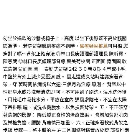
勿坐於過軟的沙發或椅子上，高度 以坐下後膝蓋不高於髖關
節為準。 若穿背架感到疼痛不適時，
醫療頸圈推薦
可用棉 您
穿對了嗎～背架正確穿法 ◎林口長庚護理部護理長 陳昕霓、
陳憲葳 ◎林口長庚護理部督導 蔡美菊校閱 正面圖 背面圖 軟
式背架 背面圖 圖一 泰勒式背架 242 ３０卷８期 4 墊或小毛
巾墊於背架上減少受壓迫 感。 需走遠或久站時建議穿著背
架，穿 著時間依病情以六週-三個月為治療 原則。 背架以中
性肥皂水或冷洗精清洗即 可，不可用刷子刷洗，溫水洗淨後
，用乾毛巾吸乾水分，平放在室內 通風處陰乾，不宜在太陽
下吊掛曝 曬，或洗衣機脫水，以免損害背架。 五、不正確穿
著背架的影響： 降低矯正脊椎的治療效果。 會增加背部肌肉
及脊椎負擔，腰酸 背痛情形加重。 六、正確穿著軟式背架之
步驟 步驟一：將主體的左 右二片鋼條對稱置放於腰 部脊椎兩