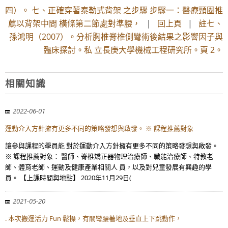
四）。 七、正確穿著泰勒式背架 之步驟 步驟一：醫療頸圈推
薦以背架中間 橫條第二節處對準腰，
|
回上頁
|
註七、
孫鴻明（2007）。分析胸椎脊椎側彎術後結果之影響因子與
臨床探討。私 立長庚大學機械工程研究所。頁 2。
相關知識
2022-06-01
運動介入方針擁有更多不同的策略發想與啟發。 ※ 課程推薦對象
讓參與課程的學員能 對於運動介入方針擁有更多不同的策略發想與啟發。
※ 課程推薦對象： 醫師、脊椎矯正器物理治療師、職能治療師、特教老
師、體育老師、運動及健康產業相關人 員，以及對兒童發展有興趣的學
員。 【上課時間與地點】 2020年11月29日(
2021-05-20
. 本次搬運活力 Fun 鬆操，有關彎腰著地及垂直上下跳動作，