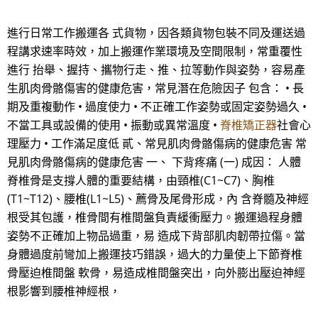
進行日常工作搬運各 式貨物，因各類貨物包裝不同及運送過
程講求速率時效，加上搬運作業環境及空間限制，常重覆性
進行 抬舉、握持、攜物行走、推、拉等動作與姿勢，容易產
生肌肉骨骼傷害的健康危害，常見潛在危險因子 包含： • 長
期及重複動作 • 過度使力 • 不正確工作姿勢或固定姿勢過久 •
不當工具或設備的使用 • 振動或異常溫度 •
脊椎矯正器
社會心
理壓力 • 工作滿足度低 貳、常見肌肉骨骼傷病的健康危害 常
見肌肉骨骼傷病的健康危害 一、 下背疼痛 (一) 成因： 人體
脊椎骨是支撐人體的重要結構，由頸椎(C1~C7)、胸椎
(T1~T12)、腰椎(L1~L5)、薦骨及尾骨形成，內 含脊髓及神經
根受其包護，椎骨間有椎間盤負責緩衝壓力。搬運過程身體
姿勢不正確加上物品過重，易 造成下背部肌肉韌帶拉傷。當
身體過度前彎加上搬運技巧錯誤，過大的力量使上下節脊椎
骨壓迫椎間盤 軟骨，易造成椎間盤突出，向外膨出壓迫神經
根影響到腰椎神經根，