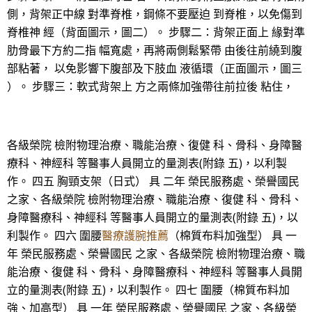
側，背架正中線 對準脊椎，鋼條不要壓迫 到脊椎，以免傷到
脊椎神 經（背面圖示，圖二）。 步驟二：背架正面上 緣對準
肋骨最下方約二指 幅寬處，再將兩側鬆緊帶 由後往前繞到腹
部粘著， 以免影響下腹部及下肢血 液循環（正面圖示，圖三
）。 步驟三：軟式背架上 方之兩條加強帶往前拉後 粘住，
各級榮院 檢附物理治療、職能治療、復健 科、骨科、身障醫
療科、神經科 等醫事人員開立的量測表(附錄 五)，以利製
作。 四五 胸頸支架（日式） 具 二年 榮民服務處、榮譽國民
之家、各級榮院 檢附物理治療、職能治療、復健 科、骨科、
身障醫療科、神經科 等醫事人員開立的量測表(附錄 五)，以
利製作。 四六 圍腰
醫療護腕推薦
（棉質布料加強型） 具 一
年 榮民服務處、榮譽國民 之家、各級榮院 檢附物理治療、職
能治療、復健 科、骨科、身障醫療科、神經科 等醫事人員開
立的量測表(附錄 五)，以利製作。 四七 圍腰（棉質布料加
強、加高型） 具 一年 榮民服務處、榮譽國民 之家、各級榮