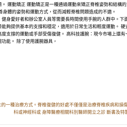
。 運動矯正 運動矯正是一種通過運動來矯正脊椎姿勢和結構
改善身體的姿勢和運動方式，從而減輕脊椎問題造成的不適。
、健身愛好者和辦公室人員等需要長時間使用手腕的人群中。下面
帶能夠提供基本的支撐和穩定，適用於日常生活和輕度運動。 硬
高度支撐的運動或手部受傷復健。 高科技護腕：現今市場上還有
功能。 除了使用護腕器具，
的一種治療方式。脊椎復健的好處不僅僅是治療脊椎疾病和損傷
科或神經科或 身障醫療相關科別醫師開立之診 斷書及特製