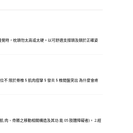
. 睡覺時，枕頭勿太高或太硬。以可舒適支撐頭及頸於正確姿
位不 限於脊椎 § 肌肉痙攣 § 發炎 § 椎間盤突出 為什麼會疼
肉、骨骼之移動相關構造及其功 能 05 肢體障礙者)。 2.經