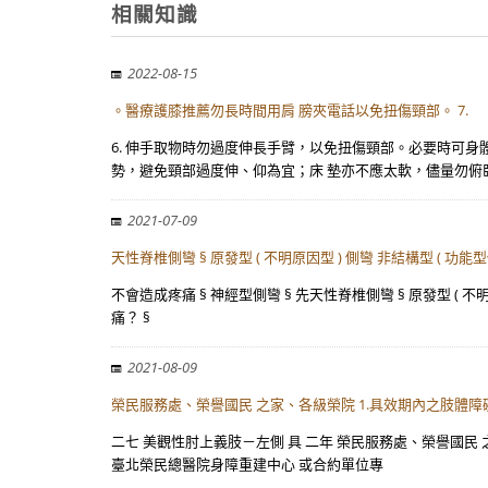
相關知識
2022-08-15
。醫療護膝推薦勿長時間用肩 膀夾電話以免扭傷頸部。 7.
6. 伸手取物時勿過度伸長手臂，以免扭傷頸部。必要時可身
勢，避免頸部過度伸、仰為宜；床 墊亦不應太軟，儘量勿俯臥
2021-07-09
天性脊椎側彎 § 原發型 ( 不明原因型 ) 側彎 非結構型 ( 功能
不會造成疼痛 § 神經型側彎 § 先天性脊椎側彎 § 原發型 ( 不
痛？ §
2021-08-09
榮民服務處、榮譽國民 之家、各級榮院 1.具效期內之肢體障
二七 美觀性肘上義肢－左側 具 二年 榮民服務處、榮譽國民 之
臺北榮民總醫院身障重建中心 或合約單位專