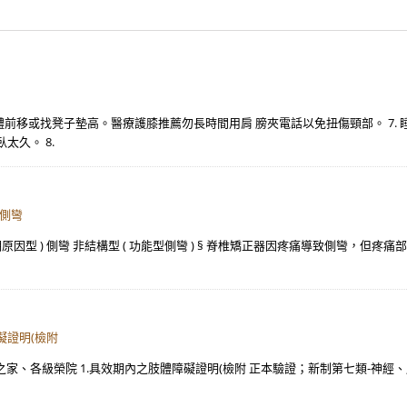
體前移或找凳子墊高。醫療護膝推薦勿長時間用肩 膀夾電話以免扭傷頸部。 7
太久。 8.
型側彎
明原因型 ) 側彎 非結構型 ( 功能型側彎 ) § 脊椎矯正器因疼痛導致側彎，但疼痛部
礙證明(檢附
家、各級榮院 1.具效期內之肢體障礙證明(檢附 正本驗證；新制第七類-神經、肌 