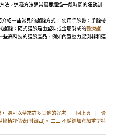
的方法。這種方法通常需要經過一段時間的運動訓
介紹一些常見的護腕方式： 使用手腕帶：手腕帶
式護腕：硬式護腕是由塑料或金屬製成的
醫療護
一些高科技的護腕產品，例如內置壓力感測器和運
， 還可以帶來許多其他的好處
|
回上頁
|
骨
輪椅評估表(附錄四)。 二三 不銹鋼加寬加重型特