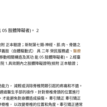
5 肢體障礙者)。 2
檢附 正本驗證；新制第七類-神經、肌 肉、骨骼之
掌義肢（自體驅動式） 具 二年 榮民服務處、
醫療
相關構造及其功 能 05 肢體障礙者)。 2.經臺
院 1.具效期內之肢體障礙證明(檢附 正本驗證；
能力， 減輕或消除脊椎問題引起的疼痛和不適。
法通過醫生手部的操作，針對脊椎骨頭的位置進行
才能避免對身體造成損傷。 牽引矯正 牽引矯正
脊椎， 以改變脊椎的位置和角度。牽引矯正通常