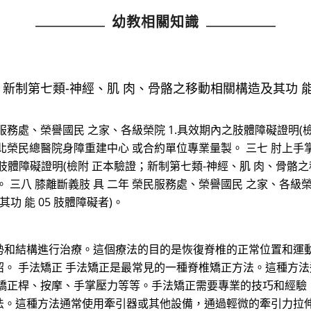
幼教相關知識
制第七類-神經、肌 肉、骨骼之移動相關構造及其功 能 0
服務處、榮譽國民 之家、各級榮院 1.具效期內之肢體障礙證明(
.經臺北榮民總醫院身障重建中心 或合約單位專業量製。 三七 肘上手
肢體障礙證明(檢附 正本驗證；新制第七類-神經、肌 肉、骨骼之移動
三八 膝離斷義肢 具 二年 榮民服務處、榮譽國民 之家、各級榮
 能 05 肢體障礙者)。
勢和結構進行治療。這個療法的目的是恢復脊椎的正常位置和運動
。 手法矯正 手法矯正是最常見的一種脊椎矯正方法。這種方
矯正桿、按摩、手掌壓力等等。手法矯正需要專業的技巧和經驗，
法。這種方法通常使用牽引器或其他設備，通過輕微的牽引力拉伸