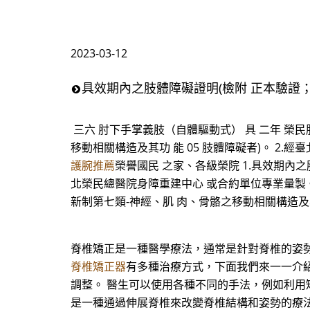
2023-03-12
具效期內之肢體障礙證明(檢附 正本驗證；新
三六 肘下手掌義肢（自體驅動式） 具 二年 榮民
移動相關構造及其功 能 05 肢體障礙者)。 2
護腕推薦
榮譽國民 之家、各級榮院 1.具效期內之
北榮民總醫院身障重建中心 或合約單位專業量製。 
新制第七類-神經、肌 肉、骨骼之移動相關構造及其功
脊椎矯正是一種醫學療法，通常是針對脊椎的姿
脊椎矯正器
有多種治療方式，下面我們來一一介紹
調整。 醫生可以使用各種不同的手法，例如利用
是一種通過伸展脊椎來改變脊椎結構和姿勢的療