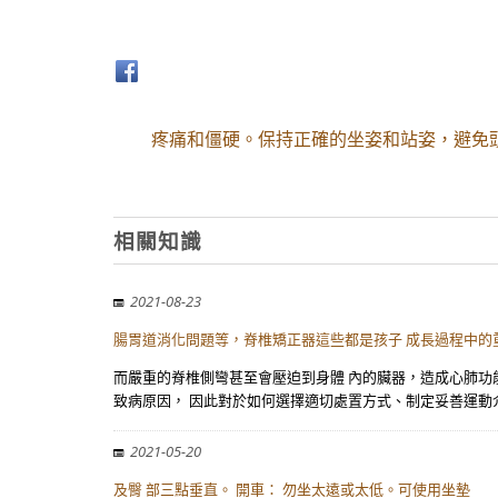
疼痛和僵硬。保持正確的坐姿和站姿，避免
相關知識
2021-08-23
腸胃道消化問題等，脊椎矯正器這些都是孩子 成長過程中的
而嚴重的脊椎側彎甚至會壓迫到身體 內的臟器，造成心肺功
致病原因， 因此對於如何選擇適切處置方式、制定妥善運動
2021-05-20
及臀 部三點垂直。 開車： 勿坐太遠或太低。可使用坐墊