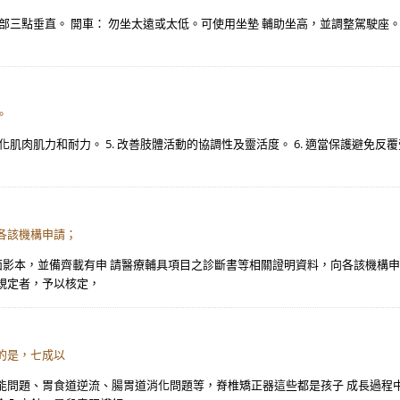
部三點垂直。 開車： 勿坐太遠或太低。可使用坐墊 輔助坐高，並調整駕駛座
。
. 強化肌肉肌力和耐力。 5. 改善肢體活動的協調性及靈活度。 6. 適當保護避
各該機構申請；
反面影本，並備齊載有申 請醫療輔具項目之診斷書等相關證明資料，向各該機構
規定者，予以核定，
的是，七成以
能問題、胃食道逆流、腸胃道消化問題等，脊椎矯正器這些都是孩子 成長過程