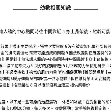
幼教相關知識
讓人體的中心點同時往中間靠近 § 穿上背架後，軀幹可能更
的效果 § 矯正主要彎度、犧牲次要彎度 § 沒有被背架包覆的部位
周圍的肌肉變僵硬 背架可能造成的問題 § 無法改變對正確姿勢的認
能更歪斜 § 無法讓人體的中心點同時往中間靠近 § 穿上背架後
線 § 減少關節受力 § 良好的姿勢體態 § 用正確的力量使用身體 §
 § 不過度癱軟 § 適當的肌肉力量 脊椎保健運動 §椎間盤運動 §
間盤活動運動 §暖身運動 §椎間盤為一含水物質 §但在維持某固定姿勢
要運動 §椎間盤在 8 歲以後即沒有血液直 接供應養份
度，以下是一些可能的治療選項： 休息和冰敷：在受傷後的前2
每次10到20分鐘，每天多次。 復健運動：當手腕恢復穩定後