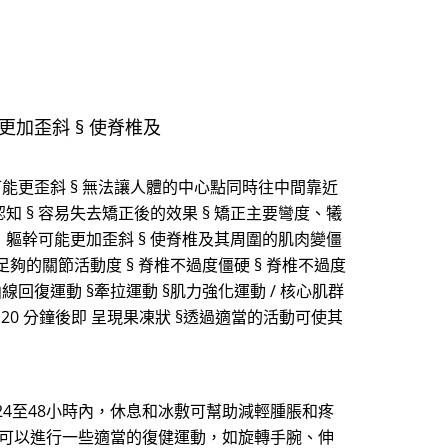
加歪斜 § 使脊椎及
可能更歪斜 § 無法讓人體的中心點同時往中間靠近
知 § 容易失去矯正後的效果 § 矯正主要彎度、犧
，軀幹可能更加歪斜 § 使脊椎及其周圍的肌肉變僵
 足夠的關節活動度 § 脊椎不過度僵硬 § 脊椎不過度
曲線回復運動 §牽拉運動 §肌力強化運動 / 核心肌群
約 20 分鐘後即 呈現果凍狀 §透過適當的活動可使其
4至48小時內，休息和冰敷可幫助減輕腫脹和疼
，可以進行一些適當的復健運動，如旋轉手腕、伸