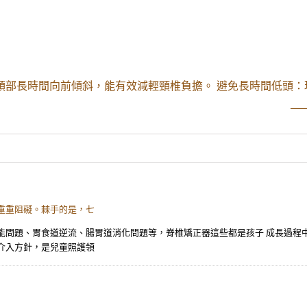
頭部長時間向前傾斜，能有效減輕頸椎負擔。 避免長時間低頭：
_
重重阻礙。棘手的是，七
能問題、胃食道逆流、腸胃道消化問題等，脊椎矯正器這些都是孩子 成長過程
介入方針，是兒童照護領