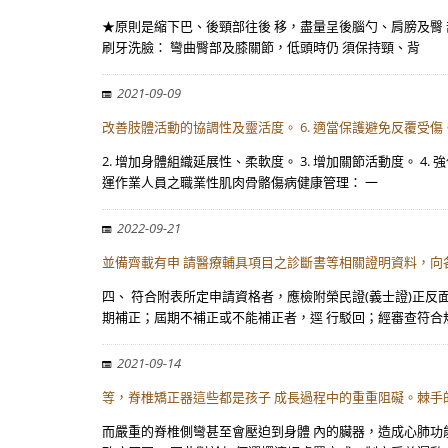
★原則是縮下巴、後頸部往後 移，盡量呈後腦勺、肩膀及臀 
刷牙洗臉： 彎曲臀部及膝關節，低頭時仍 須保持頸、背
2021-09-09
改善肢體活動的協調性及靈活度。 6. 適當保護避免反覆受傷
2. 增加身體組織延展性、柔軟度。 3. 增加關節活動度。 4
運作業人員之職業性肌肉骨骼傷病健康管理： 一
2022-09-21
並備齊載有申 請醫療輔具項目之診斷書等相關證明資料，向
四、 符合附表所定申請資格者，應檢附榮民證(義士證)正
期補正；屆期不補正或不能補正者，逕 行駁回；經審查符合
2021-09-14
等，脊椎矯正器這些都是孩子 成長過程中的重重阻礙。棘手
而嚴重的脊椎側彎甚至會壓迫到身體 內的臟器，造成心肺功