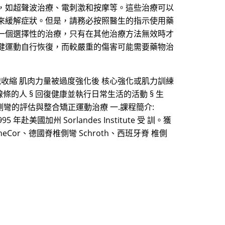
，如超聲波治療、電刺激和按摩等。這些治療可以
來緩解症狀。但是，請務必按照醫生的指示使用藥
一個選擇性的治療，只有在其他治療方法無效時才
健運動自行恢復，而較嚴重的傷害可能需要藥物治
識收縮 肌肉力量被過度強化後 核心強化或肌力訓練
線條的人 § 回復健康並執行日常生活的活動 § 生
脊椎側彎協會脊椎側彎的評估與整合矯正運動治療 一.課程簡介:
州 Sorlandes Institute 受 訓。獲
ineCor、德國脊椎側彎 Schroth、西班牙脊 椎側