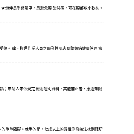
。 ★勿伸長手臂駕車，另避免腰 酸背痛，可在腰部放小軟枕。
免反覆受傷。 肆、搬運作業人員之職業性肌肉骨骼傷病健康管理 搬
申請；申請人未依規定 檢附證明資料，其能補正者，應通知限
中的重重阻礙。棘手的是，七成以上的脊椎側彎無法找到確切