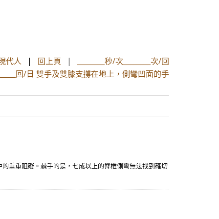
現代人
|
回上頁
|
________秒/次________次/回
_______回/日 雙手及雙膝支撐在地上，側彎凹面的手
中的重重阻礙。棘手的是，七成以上的脊椎側彎無法找到確切