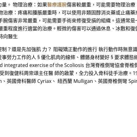
量。 物理治療：如果
醫療護腕
傷害較嚴重，可能需要物理治療
藥物治療：疼痛和腫脹嚴重時，可以使用非類固醇消炎藥或止痛藥
果手腕傷害非常嚴重，可能需要手術來修復受損的組織。這通常是
的嚴重程度進行適當的治療。輕微的傷害可以通過休息、冰敷和復
時向醫生
力量控制？還是先加強肌 力？ 阻礙矯正動作的進行 執行動作時無意
§ 從事勞力工作的人 § 優化肌肉的線條、體骼身材變好 § 要求體態
and integrated exercise of the Scoliosis 台灣
健科周崇頌主任醫 師的啟蒙，全力投入骨科徒手治療。1995 年赴美國加
n、英國骨科醫師 Cyriax、 紐西蘭 Mulligan、英國脊椎側彎 Sp