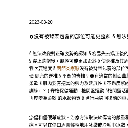
2023-03-20
沒有被背架包覆的部位可能更歪斜 § 無法
§ 無法改變對正確姿勢的認知 § 容易失去矯正後
§ 穿上背架後，軀幹可能更加歪斜 § 使脊椎及其
牲次要彎度 §
關節炎護膝
沒有被背架包覆的部位可
硬 健康的脊椎 § 平衡的脊椎 § 要有適當的側面曲
柔軟 § 肌肉要有適當的張力及延展性 § 不過度緊繃
訓練 ( ？ ) 脊椎保健運動 - 椎間盤運動 §椎
再度變為柔軟 的水狀物質 § 進行曲線回復前的重
瘀傷和僵硬等症狀。治療方法取決於傷害的嚴重程
痛。可以在傷口周圍輕輕地用冰袋或冷毛巾冰敷，