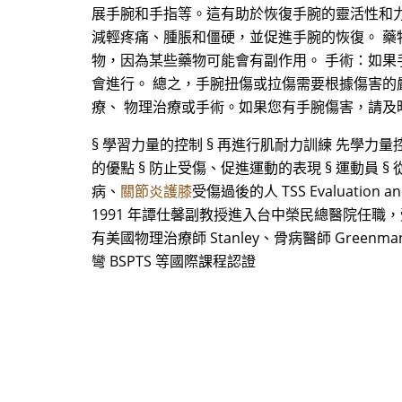
展手腕和手指等。這有助於恢復手腕的靈活性和力
減輕疼痛、腫脹和僵硬，並促進手腕的恢復。 
物，因為某些藥物可能會有副作用。 手術：如
會進行。 總之，手腕扭傷或拉傷需要根據傷害
療、 物理治療或手術。如果您有手腕傷害，請及
§ 學習力量的控制 § 再進行肌耐力訓練 先學
的優點 § 防止受傷、促進運動的表現 § 運動員 
病、
關節炎護膝
受傷過後的人 TSS Evaluation 
1991 年譚仕馨副教授進入台中榮民總醫院任職，受到復
有美國物理治療師 Stanley、骨病醫師 Greenma
彎 BSPTS 等國際課程認證