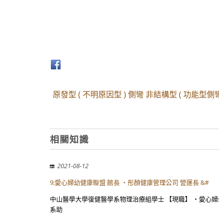
原發型 ( 不明原因型 ) 側彎 非結構型 ( 功能型側
相關知識
2021-08-12
9;愛心婦幼健康聯盟 館長 ・彤顏健康管理公司 營運長 &#
中山醫學大學復健醫學系物理治療組學士 【現職】 ・愛心婦
系助