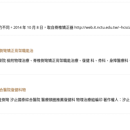
 月 8 日，取自脊椎矯正器 http://web.it.nctu.edu.tw/~hcsci/hospit
椎側彎矯正背架職能治
級榮院 檢附物理治療、脊椎側彎矯正背架職能治療、復健 科、骨科、身障醫療科、
綜合醫院復健科物
 脊柱側彎 汐止國泰綜合醫院 醫療頸圈推薦復健科 物理治療組編印 著作權人：