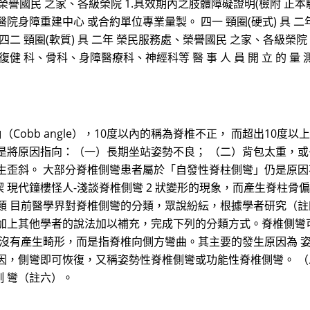
處、榮譽國民 之家、各級榮院 1.具效期內之肢體障礙證明(檢附 
民總醫院身障重建中心 或合約單位專業量製。 四一 頸圈(硬式) 具
 頸圈(軟質) 具 二年 榮民服務處、榮譽國民 之家、各級榮院 四
科、骨科、身障醫療科、神經科等 醫 事 人 員 開 立 的 量 測 
Cobb angle），10度以內的稱為脊椎不正， 而超出10度
是將原因指向：（一）長期坐站姿勢不良； （二）背包太重，
生歪斜。 大部分脊椎側彎患者屬於「自發性脊柱側彎」仍是原因
 現代鐘樓怪人-淺談脊椎側彎 2 狀變形的現象，而產生脊柱
 目前醫學界對脊椎側彎的分類，眾說紛紜，根據學者研究（註四）
加上其他學者的說法加以補充，完成下列的分類方式。脊椎側彎
並沒有產生畸形，而是指脊椎向側方彎曲。其主要的發生原因為 
因，側彎即可恢復，又稱姿勢性脊椎側彎或功能性脊椎側彎。 （
 彎（註六）。