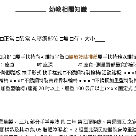
幼教相關知識
常 □異常 4.壓瘡部位 □無 □有，大小____
 □良好 □雙手扶持尚可維持平衡 □
醫療護膝推薦
雙手扶持難以維持平衡
 座寬 __________吋 座深 ___________吋 座寬=測量臀部最
升降腳踏板 扶手形式 扶手樣式 □不銹鋼特製輪椅(活動踏板) x ● x
輪椅 x ● x □不銹鋼特製高背骨科輪椅 ● ● ● □不銹鋼加重型特製輪
加重型輪椅 (座寬 20 吋以上，體重 100 公斤以上) x x x 固定式
量製。 三九 部分手掌義肢 具 二年 榮民服務處、榮譽國民 之家
構造及其功 能 05 肢體障礙者)。 2.經臺北榮民總醫院身障重