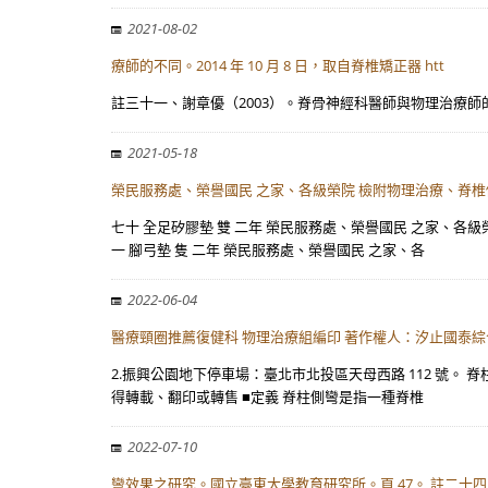
2021-08-02
療師的不同。2014 年 10 月 8 日，取自脊椎矯正器 htt
註三十一、謝章優（2003）。脊骨神經科醫師與物理治療師的不同。2014 年 10
2021-05-18
榮民服務處、榮譽國民 之家、各級榮院 檢附物理治療、脊
七十 全足矽膠墊 雙 二年 榮民服務處、榮譽國民 之家、各
一 腳弓墊 隻 二年 榮民服務處、榮譽國民 之家、各
2022-06-04
醫療頸圈推薦復健科 物理治療組編印 著作權人：汐止國泰
2.振興公園地下停車場：臺北市北投區天母西路 112 號。
得轉載、翻印或轉售 ■定義 脊柱側彎是指一種脊椎
2022-07-10
彎效果之研究。國立臺東大學教育研究所。頁 47。 註二十四