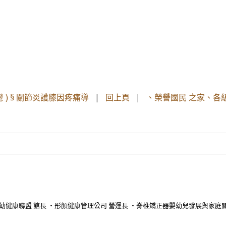
彎 ) § 關節炎護膝因疼痛導
|
回上頁
|
、榮譽國民 之家、各
幼健康聯盟 館長 ・彤顏健康管理公司 營運長 ・脊椎矯正器嬰幼兒發展與家庭