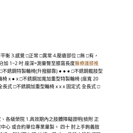
 3.感覺 □正常 □異常 4.壓瘡部位 □無 □有，
寬的部分加 1~2 吋 座深=測量臀至膝窩長度
醫療護膝推
 □不銹鋼特製輪椅(升撥腳靠) ● ● ● □不銹鋼截肢型
椅 x ● x □不銹鋼加寬加重型特製輪椅 (座寬 20
 全長式 □不銹鋼加重型輪椅 x x x 固定式 全長式 □
、各級榮院 1.具效期內之肢體障礙證明(檢附 正
建中心 或合約單位專業量製。 四十 肘上手鉤義肢