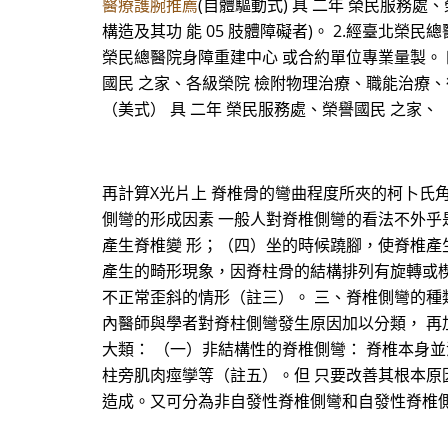
醫療護腕推薦
(自體驅動式) 具 二年 榮民服務
構造及其功 能 05 肢體障礙者)。 2.經臺北榮
榮民總醫院身障重建中心 或合約單位專業量製。 四二
國民 之家、各級榮院 檢附物理治療、職能治療、復健 
（美式） 具 二年 榮民服務處、榮譽國民 之家、
再計算X光片上 脊椎骨的彎曲程度所夾的柯卜氏角（
側彎的形成因素 一般人對脊椎側彎的看法不外乎
產生脊椎變 形；（四）坐的時候蹺腳，使脊椎產
產生的畸形現象，因脊柱骨的結構排列有旋轉或楔
不正常歪斜的情形（註三）。 三、脊椎側彎的種類
內醫師與學者對脊柱側彎發生原因加以分類， 再
大類： （一）非結構性的脊椎側彎： 脊椎本身
柱旁肌肉痙孿等（註五）。但 只要改善其根本原
造成。又可分為非自發性脊椎側彎和自發性脊椎側