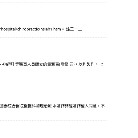
al/chiropractic/hsieh1.htm。 註三十二
神經科 等醫事人員開立的量測表(附錄 五)，以利製作。 七
汐止國泰綜合醫院復健科物理治療 本著作非經著作權人同意，不