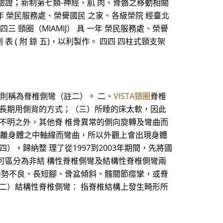
正本驗證；新制第七類-神經、肌 肉、骨骼之移動相關
 二年 榮民服務處、榮譽國民 之家、各級榮院 經臺北
三 頸圈（MIAMIJ） 具 一年 榮民服務處、榮譽
表 ( 附 錄 五)，以利製作。 四四 四柱式頸支架
以上則稱為脊椎側彎（註二）。 二、
VISTA頸圈
脊椎
或長期用側背的方式；（三）所睡的床太軟，因此
不明之外，其他脊 椎骨異常的側向旋轉及彎曲而
骨偏離身體之中軸線而彎曲，所以外觀上會出現身體
，歸納整 理了從1997到2003年期間，先將國
可區分為非結 構性脊椎側彎及結構性脊椎側彎兩
姿勢不良、長短腳、骨盆傾斜、髖關節痙攣，或脊
二）結構性脊椎側彎： 指脊椎結構上發生畸形所