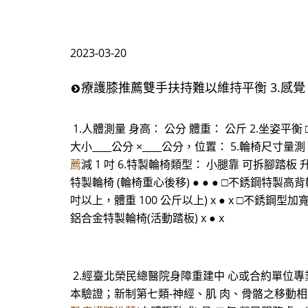
2023-03-20
療護膝推薦雙手扶持難以維持平衡 3.感覺 □正
1.人體測量 身高： 公分 體重： 公斤 2.坐姿平衡
大小____公分 ×____公分，位置： 5.輪椅尺寸量測：
薦
減 1 吋 6.特製輪椅類型： 小腿靠 可拆腳踏板 
特製輪椅 (輪椅重心後移) ● ● ● □不銹鋼特製高背
吋以上，體重 100 公斤以上) x ● x □不銹鋼型加寬
鋁合金特製輪椅(活動踏板) x ● x
2.經臺北榮民總醫院身障重建中 心或合約單位專業
本驗證；新制第七類-神經、肌 肉、骨骼之移動相關