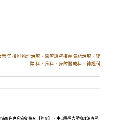
級榮院 檢附物理治療、醫療護腕推薦職能治療、復
健 科、骨科、身障醫療科、神經科
關係促進專業協會 總召 【經歷】 ・中山醫學大學物理治療學