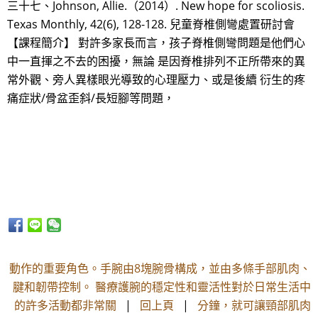
三十七、Johnson, Allie.（2014）. New hope for scoliosis.
Texas Monthly, 42(6), 128-128. 兒童脊椎側彎處置研討會
【課程簡介】 對許多家長而言，孩子脊椎側彎問題是他們心
中一直揮之不去的困擾，無論 是因脊椎排列不正所帶來的異
常外觀、旁人異樣眼光導致的心理壓力、或是後續 衍生的疼
痛症狀/骨盆歪斜/長短腳等問題，
動作的重要角色。手腕由8塊腕骨構成，並由多條手部肌肉、
腱和韌帶控制。 醫療護腕的穩定性和靈活性對於日常生活中
的許多活動都非常關
|
回上頁
|
分鐘，就可讓頸部肌肉