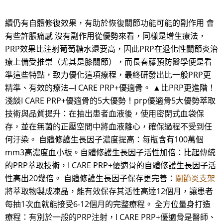
續仍有自體修復效果，有助於恢復關節功能可能的副作用 會
有些許脹痛感 沒有副作用從優勢來看，同樣是增生療法，
PRP效果比注射葡萄糖水還要高，因此PRP在退化性關節炎治
療上備受推崇（尤其是膝關節），而長春藤預防醫學便是看
準這些特點，致力優化這項療程，最終研發出比一般PRP更
精準、有效的療法─I CARE PRP+優適骨。 ▲比PRP更進階！
淺談I CARE PRP+優適骨的5大優勢！prp優適骨5大優勢萃取
技術與品質提升：在抽出患者血液後，使用密閉式血袋保
存，並在無菌的正壓空間中將血液離心，確保過程不受到任
何汙染。 自體修護生長因子濃度提高：每瓶含有100萬個
mm3高濃度血小板。自體修護生長因子活性加倍：比起傳統
的PRP萃取技術，I CARE PRP+優適骨的自體修護生長因子活
性高出20幾倍。 自體修護生長因子保存更完善：
關節炎支架
將萃取物製成凍晶，能有效保存其活性高達12個月，讓患者
每抽1次血就能接受6-12個月的完整療程。 全方位量身打造
療程：有別於一般的PRP注射，I CARE PRP+優適骨是醫師、