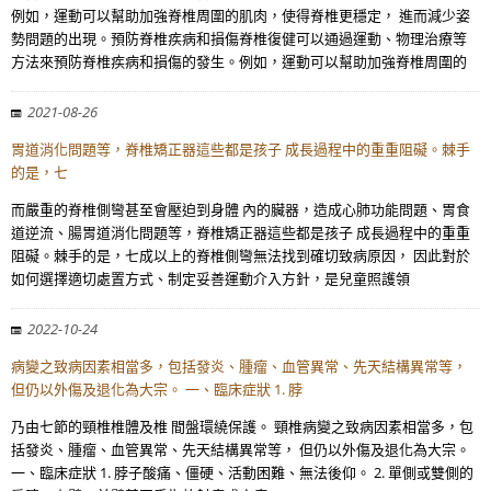
例如，運動可以幫助加強脊椎周圍的肌肉，使得脊椎更穩定， 進而減少姿
勢問題的出現。預防脊椎疾病和損傷脊椎復健可以通過運動、物理治療等
方法來預防脊椎疾病和損傷的發生。例如，運動可以幫助加強脊椎周圍的
2021-08-26
胃道消化問題等，脊椎矯正器這些都是孩子 成長過程中的重重阻礙。棘手
的是，七
而嚴重的脊椎側彎甚至會壓迫到身體 內的臟器，造成心肺功能問題、胃食
道逆流、腸胃道消化問題等，脊椎矯正器這些都是孩子 成長過程中的重重
阻礙。棘手的是，七成以上的脊椎側彎無法找到確切致病原因， 因此對於
如何選擇適切處置方式、制定妥善運動介入方針，是兒童照護領
2022-10-24
病變之致病因素相當多，包括發炎、腫瘤、血管異常、先天結構異常等，
但仍以外傷及退化為大宗。 一、臨床症狀 1. 脖
乃由七節的頸椎椎體及椎 間盤環繞保護。 頸椎病變之致病因素相當多，包
括發炎、腫瘤、血管異常、先天結構異常等， 但仍以外傷及退化為大宗。
一、臨床症狀 1. 脖子酸痛、僵硬、活動困難、無法後仰。 2. 單側或雙側的