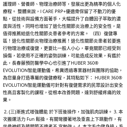
護理師、營養師、物理治療師等，發展出更為精準的個人化
療程。 整體來說，I CARE PRP+優適骨保留了不動刀的優
點，從技術與設備方面著手，大幅提升了自體因子萃取的濃
度與活性，同時也增加了退化性關節炎治療上的安全性，是
值得推薦給退化性關節炎患者參考的方案。 （四）復健專
區！退化性關節炎物理治療推薦！退化性關節炎患者若要進
行物理治療或復健，更要比一般人小心，畢竟關節已經受到
損傷，若使用不正確的姿勢訓練，可能造成反效果，有鑑於
此，長春藤預防醫學中心也引進了HUBER 360®
EVOLUTION智能運動儀，希冀透過專業器材與團隊的協助，
為您量身打造專屬的復健療程，其特點如下： HUBER 360®
EVOLUTION智能運動儀可針對有復健需求的民眾設計出安全
性高且客製化的課程，從根本改善問題，達到舒緩疼痛的效
果。
2. (三)漸進式增強體能 於下班後操作，加強肌肉訓練。 3. 本
次搬運活力 Fun 鬆操，有關彎腰著地及垂直上下跳動作，有
坐骨神經及膝關節不適者不 宜勉強。 4. 本次毛巾健身操，毛