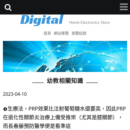
首頁
網站導覽
瀏覽紀錄
幼教相關知識
2023-04-10
生療法，PRP效果比注射葡萄糖水還要高，因此PRP
在退化性關節炎治療上備受推崇（尤其是膝關節），
而長春藤預防醫學便是看準這