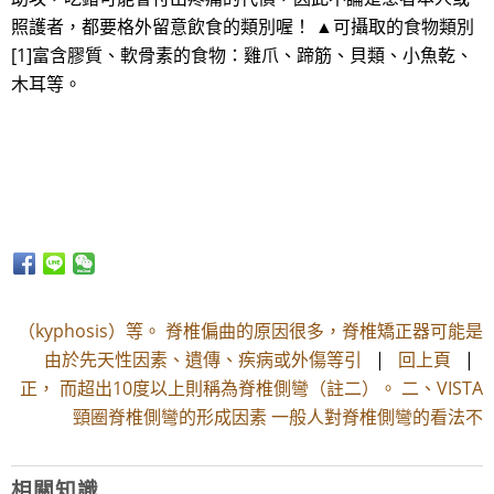
照護者，都要格外留意飲食的類別喔！ ▲可攝取的食物類別
[1]富含膠質、軟骨素的食物：雞爪、蹄筋、貝類、小魚乾、
木耳等。
（kyphosis）等。 脊椎偏曲的原因很多，脊椎矯正器可能是
由於先天性因素、遺傳、疾病或外傷等引
|
回上頁
|
正， 而超出10度以上則稱為脊椎側彎（註二）。 二、VISTA
頸圈脊椎側彎的形成因素 一般人對脊椎側彎的看法不
相關知識