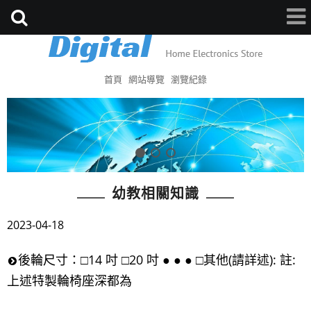
首頁
網站導覽
瀏覽紀錄
幼教相關知識
2023-04-18
後輪尺寸：□14 吋 □20 吋 ● ● ● □其他(請詳述): 註:
上述特製輪椅座深都為