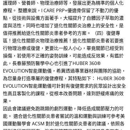
護理師、營養師、物理治療師等，發展出更為精準的個人化
療程。 整體來說，I CARE PRP+優適骨保留了不動刀的優
點，從技術與設備方面著手，大幅提升了自體因子萃取的濃
度與活性，同時也增加了退化性關節炎治療上的安全性，是
值得推薦給退化性關節炎患者參考的方案。 （四）復健專
區！退化性關節炎物理治療推薦！退化性關節炎患者若要進
行物理治療或復健，更要比一般人小心，畢竟關節已經受到
損傷，若使用不正確的姿勢訓練，可能造成反效果，有鑑於
此，長春藤預防醫學中心也引進了HUBER 360®
EVOLUTION智能運動儀，希冀透過專業器材與團隊的協助，
為您量身打造專屬的復健療程，其特點如下： HUBER 360®
EVOLUTION智能運動儀可針對有復健需求的民眾設計出安全
性高且客製化的課程，從根本改善問題，達到舒緩疼痛的效
果。
因此會建議避免跑跳類的劇烈運動，降低造成關節壓力的可
能。 適合退化性關節炎患者嘗試的溫和運動與訓練可參考美
國運動醫學會 ACSM 對於退化性關節炎患者的建議，依照各