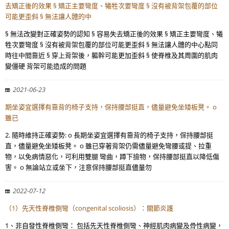
去矯正後的效果 § 矯正主要彎度、犧牲次要彎度 § 沒有被背架包覆的部位
可能更歪斜 § 無法讓人體的中
§ 無法改變對正確姿勢的認知 § 容易失去矯正後的效果 § 矯正主要彎度、犧
牲次要彎度 § 沒有被背架包覆的部位可能更歪斜 § 無法讓人體的中心點同
時往中間靠近 § 穿上背架後，軀幹可能更加歪斜 § 使脊椎及其周圍的肌肉
變僵硬 背架可能造成的問題
2021-06-23
期坐姿宜選擇有靠背的椅子支持，保持腰部挺直，儘量避免坐矮板凳。 o
雖已
2. 隨時維持正確姿勢: o 長期坐姿宜選擇有靠背的椅子支持，保持腰部挺
直，儘量避免坐矮板凳。 o 雖已穿著背架仍需儘量避免彎腰或提、拉重
物，以免病情惡化，可利用雙腿 彎曲，蹲下撿物，保持腰部挺直以降低傷
害。 o 無論站立或坐下，注意保持腰部挺直儘量勿
2022-07-12
（1）先天性脊椎側彎（congenital scoliosis）：關節炎護
1、非自發性脊椎側彎： 包括先天性脊椎側彎、神經肌肉病變及骨性病變，