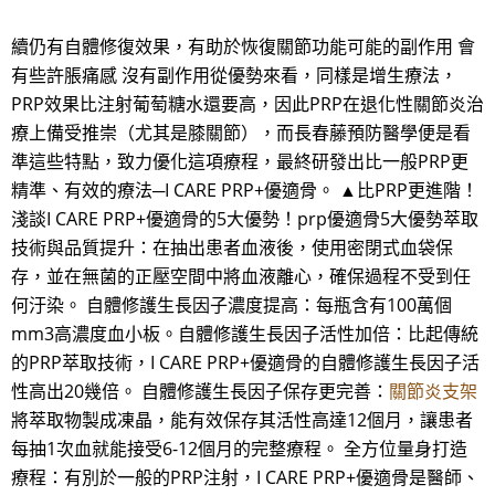
續仍有自體修復效果，有助於恢復關節功能可能的副作用 會
有些許脹痛感 沒有副作用從優勢來看，同樣是增生療法，
PRP效果比注射葡萄糖水還要高，因此PRP在退化性關節炎治
療上備受推崇（尤其是膝關節），而長春藤預防醫學便是看
準這些特點，致力優化這項療程，最終研發出比一般PRP更
精準、有效的療法─I CARE PRP+優適骨。 ▲比PRP更進階！
淺談I CARE PRP+優適骨的5大優勢！prp優適骨5大優勢萃取
技術與品質提升：在抽出患者血液後，使用密閉式血袋保
存，並在無菌的正壓空間中將血液離心，確保過程不受到任
何汙染。 自體修護生長因子濃度提高：每瓶含有100萬個
mm3高濃度血小板。自體修護生長因子活性加倍：比起傳統
的PRP萃取技術，I CARE PRP+優適骨的自體修護生長因子活
性高出20幾倍。 自體修護生長因子保存更完善：
關節炎支架
將萃取物製成凍晶，能有效保存其活性高達12個月，讓患者
每抽1次血就能接受6-12個月的完整療程。 全方位量身打造
療程：有別於一般的PRP注射，I CARE PRP+優適骨是醫師、