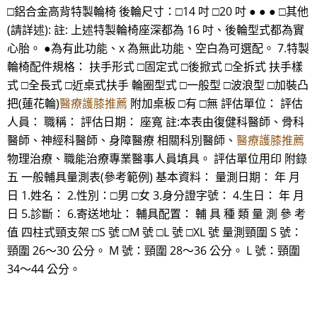
□鋁合金高背特製輪椅 後輪尺寸：□14 吋 □20 吋 ● ● ● □其他
(請詳述): 註: 上述特製輪椅座深都為 16 吋、後輪型式都為實
心胎。 ●為有此功能、x 為無此功能、空白為可選配。 7.特製
輪椅配件規格： 扶手形式 □固定式 □後掀式 □全拆式 扶手樣
式 □全長式 □近桌式扶手 輪圈型式 □一般型 □波浪型 □加裝凸
把(蓮花輪)
醫療護膝推薦
附加桌板 □有 □無 評估單位： 評估
人員： 職稱： 評估日期： 座寬 註:本表由復健科醫師、骨科
醫師、神經科醫師、身障醫療 相關科別醫師、
醫療護膝推薦
物理治療、職能治療專業醫事人員填具。 評估單位用印 附錄
五 一般輔具量測表(參考範例) 基本資料： 量測日期： 年 月
日 1.姓名： 2.性別：□男 □女 3.身分證字號： 4.生日： 年 月
日 5.診斷： 6.寄送地址： 輔具配置： 輔 具 種 類 量 測 參 考
值 四柱式頸支架 □S 號 □M 號 □L 號 □XL 號 量測頸圍 S 號：
頸圍 26～30 公分。 M 號：頸圍 28～36 公分。 L 號：頸圍
34～44 公分。