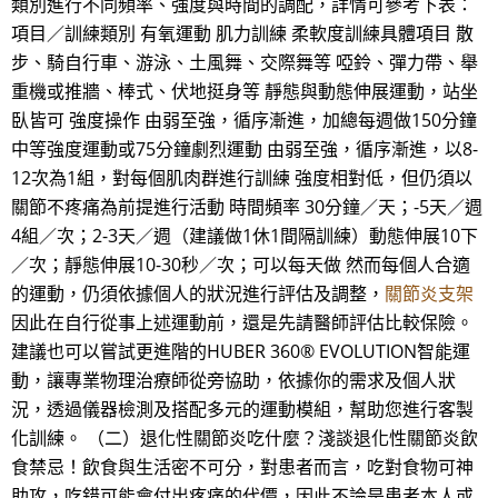
類別進行不同頻率、強度與時間的調配，詳情可參考下表：
項目／訓練類別 有氧運動 肌力訓練 柔軟度訓練具體項目 散
步、騎自行車、游泳、土風舞、交際舞等 啞鈴、彈力帶、舉
重機或推牆、棒式、伏地挺身等 靜態與動態伸展運動，站坐
臥皆可 強度操作 由弱至強，循序漸進，加總每週做150分鐘
中等強度運動或75分鐘劇烈運動 由弱至強，循序漸進，以8-
12次為1組，對每個肌肉群進行訓練 強度相對低，但仍須以
關節不疼痛為前提進行活動 時間頻率 30分鐘／天；-5天／週
4組／次；2-3天／週（建議做1休1間隔訓練）動態伸展10下
／次；靜態伸展10-30秒／次；可以每天做 然而每個人合適
的運動，仍須依據個人的狀況進行評估及調整，
關節炎支架
因此在自行從事上述運動前，還是先請醫師評估比較保險。
建議也可以嘗試更進階的HUBER 360® EVOLUTION智能運
動，讓專業物理治療師從旁協助，依據你的需求及個人狀
況，透過儀器檢測及搭配多元的運動模組，幫助您進行客製
化訓練。 （二）退化性關節炎吃什麼？淺談退化性關節炎飲
食禁忌！飲食與生活密不可分，對患者而言，吃對食物可神
助攻，吃錯可能會付出疼痛的代價，因此不論是患者本人或