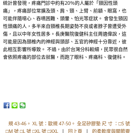
統計曾發現，疼痛門診中約有20％的人屬於「頸因性頭
痛」，疼痛部位常擴及頭、肩、頸、上臂、前額、眼窩，也
可能伴隨噁心、吞嚥困難、頭暈、怕光等症狀。 會發生頸因
性頭痛的人，多半來自頸椎長期姿勢不良或者脖子曾遭受外
傷，且以中年女性居多。長庚醫院復健科主任周適偉說，這
可能是因為頸椎內的神經與頭部、五官的神經十分靠近，彼
此相互影響所導致。 不過，由於台灣分科較細，民眾很自然
會依照疼痛的部位去就醫，而跑了眼科、疼痛科、復健科。
規 43-46。 XL 號：歐規 47-50。 全足矽膠墊 尺 寸 ：□S 號
□M 號 □L 號 □XL 號 □XXL
|
回上頁
|
的柔軟度與關節靈