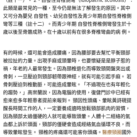
（註十一）。 2、自發性脊椎側彎（idiopathic scoliosis）：
此類是最常見的一種，至今仍是無法了解發生的原因。其中
又可分為嬰兒 自發性、幼兒自發性及青少年期自發性脊椎側
彎等三種（註十二）。而青少年期 自發性脊椎側彎發生於十
歲以後至骨骼成熟。在十歲以前有在很多脊椎彎曲的病 例。
有的時候，還可能會造成腰痛，因為腰部要去幫忙平衡頸部
被拉扯的力量。出現手麻或頭暈時，也要懷疑是是脖子惹的
禍，年老的人最常發生。因為頸椎退化而導致頸間盤突出或
骨刺，一旦壓迫到頸部韌帶跟神經，就有可能引起手麻。 若
骨刺壓迫到椎動脈，可能造成暈眩。「不過現在也有年輕化
的趨勢，」高崇蘭說，因為電腦的使用，復健門診中已經有
愈來愈多年輕患者提前來報到。 頸因性頭痛、暈眩黃詩硯提
醒長時間工作的人，一定要養成適時放鬆頸部肌肉的習慣，
因為頸部太過僵硬的人就可能導致頭暈。人體十二經絡的氣
血都上訴於頭面，頸部的僵硬會造成經絡氣血循環不良，而
導致暈眩發生。 頸椎的疼痛還可能害你頭痛。
醫療頸圈
國外