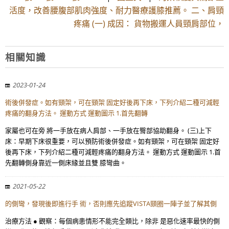
活度，改善腰腹部肌肉強度、耐力醫療護膝推薦。 二、肩頸
疼痛 (一) 成因： 貨物搬運人員頸肩部位，
相關知識
2023-01-24
術後併發症。如有頸架，可在頸架 固定好後再下床，下列介紹二種可減輕
疼痛的翻身方法。 運動方式 運動圖示 1.首先翻轉
家屬也可在旁 將一手放在病人肩部、一手放在臀部協助翻身。 (三)上下
床：早期下床很重要，可以預防術後併發症。如有頸架，可在頸架 固定好
後再下床，下列介紹二種可減輕疼痛的翻身方法。 運動方式 運動圖示 1.首
先翻轉側身靠近一側床緣並且雙 膝彎曲。
2021-05-22
的側彎，發現後即進行手 術，否則應先追蹤VISTA頸圈一陣子並了解其側
治療方法 ● 觀察：每個病患情形不能完全類比，除非 是惡化速率最快的側