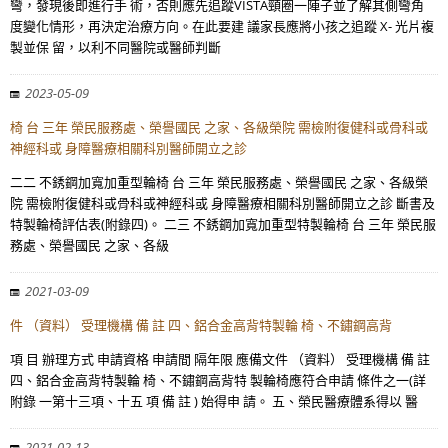
彎，發現後即進行手 術，否則應先追蹤VISTA頸圈一陣子並了解其側彎角
度變化情形，再決定治療方向。在此要建 議家長應將小孩之追蹤 X- 光片複
製並保 留，以利不同醫院或醫師判斷
2023-05-09
椅 台 三年 榮民服務處、榮譽國民 之家、各級榮院 需檢附復健科或骨科或
神經科或 身障醫療相關科別醫師開立之診
二二 不銹鋼加寬加重型輪椅 台 三年 榮民服務處、榮譽國民 之家、各級榮
院 需檢附復健科或骨科或神經科或 身障醫療相關科別醫師開立之診 斷書及
特製輪椅評估表(附錄四)。 二三 不銹鋼加寬加重型特製輪椅 台 三年 榮民服
務處、榮譽國民 之家、各級
2021-03-09
件 （資料） 受理機構 備 註 四、鋁合金高背特製輪 椅、不鏽鋼高背
項 目 辦理方式 申請資格 申請間 隔年限 應備文件 （資料） 受理機構 備 註
四、鋁合金高背特製輪 椅、不鏽鋼高背特 製輪椅應符合申請 條件之一(詳
附錄 一第十三項、十五 項 備 註 ) 始得申 請。 五、榮民醫療體系得以 醫
2021-02-13