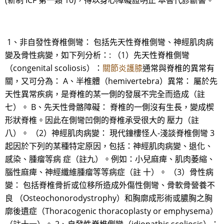
(新制 ICF 第一類 10)，得以身心障礙證明正 本替代診斷書。
1、非自發性脊椎側彎： 包括先天性脊椎側彎、神經肌肉病
變及骨性病變，如下列分析：: （1）先天性脊椎側彎
（congenital scoliosis）：
關節炎護膝
通常與脊椎的異常有
關，又可分為： A、半椎體（hemivertebra）異常： 屬於先
天性異常疾病，是脊椎的某一側的發展不完全而造成（註
七）。 B、先天性骨骼障礙： 脊椎的一側沒有生長，變成楔
形狀脊椎。因此在側彎凹側的脊椎承受很大的 壓力（註
八）。 （2）神經肌肉病變： 現代鐘樓怪人-淺談脊椎側彎 3
起因於下列的某種特定原因，包括：神經肌肉病變、退化、
感染、腫瘤等病 症（註九）。例如：小兒麻痺、肌肉萎縮、
腦性麻痺、神經纖維腫瘤等等病症（註 十）。 （3）骨性病
變： 包括脊椎骨折或位移所造成外傷性側彎、骨軟骨營養不
良 （Osteochonorodystrophy）和胸廓成形術或膿胸之胸
廓後遺症（Thoracogenic thoracoplasty or emphysema）