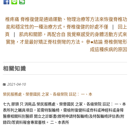
椎疼痛 脊椎復健是通過運動、物理治療等方法來恢復脊椎功
能和穩定性的一種治療方式。脊椎復健的好處不僅
|
回上
頁
|
肌肉和關節，再配合自 我覺察感受的身體活動方式來
實施，才是最好矯正脊柱側彎的方法。 參●結論 脊椎側彎形
成這種疾病的原因
相關知識
2021-04-10
榮民服務處、榮譽國民 之家、各級榮院 註記： 一、本
七九 膠頭 只 消耗品 榮民服務處、榮譽國民 之家、各級榮院 註記： 一、本
表所列之輔具項目，若需特製輪椅，需檢附復健科或骨科或神經科或身障
醫療相關科別醫師 開立之診斷書(敘明申請特製輪椅)及特製輪椅評估表(附
錄四)等資料報會專案審核。 二、本表所