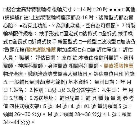
□鋁合金高背特製輪椅 後輪尺寸：□14 吋 □20 吋 ● ● ● □其他
(請詳述): 註: 上述特製輪椅座深都為 16 吋、後輪型式都為實
心胎。 ●為有此功能、x 為無此功能、空白為可選配。 7.特製
輪椅配件規格： 扶手形式 □固定式 □後掀式 □全拆式 扶手樣
式 □全長式 □近桌式扶手 輪圈型式 □一般型 □波浪型 □加裝凸
把(蓮花輪)
醫療護膝推薦
附加桌板 □有 □無 評估單位： 評估
人員： 職稱： 評估日期： 座寬 註:本表由復健科醫師、骨科
醫師、神經科醫師、身障醫療 相關科別醫師、
醫療護膝推薦
物理治療、職能治療專業醫事人員填具。 評估單位用印 附錄
五 一般輔具量測表(參考範例) 基本資料： 量測日期： 年 月
日 1.姓名： 2.性別：□男 □女 3.身分證字號： 4.生日： 年 月
日 5.診斷： 6.寄送地址： 輔具配置： 輔 具 種 類 量 測 參 考
值 四柱式頸支架 □S 號 □M 號 □L 號 □XL 號 量測頸圍 S 號：
頸圍 26～30 公分。 M 號：頸圍 28～36 公分。 L 號：頸圍
34～44 公分。