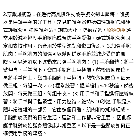
2.穿戴護腕器：在進行高風險運動或手腕受到重壓時，護腕
器是保護手腕的好工具。常見的護腕器包括彈性護腕帶和硬
式護腕套。 彈性護腕帶可調節大小，舒適穿著，
醫療護腕
通
常用於減輕輕度手腕疼痛或預防手腕受傷。硬式護腕套有固
定和支撐作用，適合用於重型運動和傷口復原。 3.加強手腕
肌肉：手腕肌肉的加強可以幫助穩定手腕並減少受傷的風
險。可以通過以下運動來加強手腕肌肉： (1) 手腕翻轉：將手
臂伸直，手掌向下，彎曲手腕向上至極限，然後放回原位。
再將手掌向上，彎曲手腕向下至極限，然後放回原位。每天
做三組，每組十次。 (2) 握拳練習：握拳維持5-10秒鐘，然後
放開。每天做三組，每組十次。 (3) 用手掌和手指進行壓縮練
習：將手掌與手指緊握，用力壓縮，維持5-10秒鐘 手腕是人
體非常複雜的一部分，它由多個骨骼、肌肉和軟組織組成。
手腕對於我們的日常生活、運動和工作都非常重要， 因此保
護手腕對於維護身體健康非常重要。以下是一些關於如何正
確使用手腕的建議。