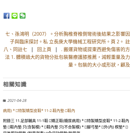
七、孫鴻明（2007）。分析胸椎脊椎側彎術後結果之影響因
子與臨床探討。私 立長庚大學機械工程研究所。頁 2。 註
八、同註七
|
回上頁
|
. 搬運貨物或提東西避免傷害的方
法 1. 體積過大的貨物分批包裝醫療護膝推薦，減輕重量及力
量。包裝的大小或形狀，顧及
相關知識
2021-04-28
病用) * □特製矯型皮鞋* 11-2.鞋內墊 □鞋內
附錄三 11.足部輔具 11-1鞋 □矯正鞋(糖尿病用) * □特製矯型皮鞋* 11-2.鞋內
墊 □鞋內墊 只(含製模) * □鞋內墊 只(不合製模) * □腳弓墊* □外(內) 楔墊* □