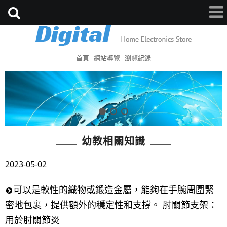
首頁
網站導覽
瀏覽紀錄
幼教相關知識
2023-05-02
可以是軟性的織物或鍛造金屬，能夠在手腕周圍緊
密地包裹，提供額外的穩定性和支撐。 肘關節支架：
用於肘關節炎