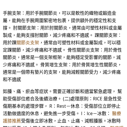
手腕支架：用於手腕關節炎，可以是軟性的織物或鍛造金
屬，能夠在手腕周圍緊密地包裹，提供額外的穩定性和支
撐。 肘關節支架：用於肘關節炎，通常由可塑性材料或金屬
製成，能夠支撐肘關節，減少疼痛和不適感。 踝關節支架：
用於踝
關節炎支架
，通常由可塑性材料或金屬製成，可以穩
定踝關節，減少疼痛和不適感。 骨性關節炎支架：用於骨性
關節炎，通常是一個支架框架，能夠穩定受影響的關節，減
少疼痛和不適感。 骨質增生支架：用於骨質增生性關節炎，
通常是一個帶有墊片的支架，能夠減輕關節受力，減少疼痛
和不適感
如腫、痛、瘀血等症狀。需要正確診斷和適當緊急處理， 幫
助受傷部位癒合及後續治療。 (二)處理原則：RICE 是急性受
傷期基本的處理步驟， R：Rest－休息：受傷部位立即停止
活動做適度的休息，避免進一步受傷。 I：Ice－冰敷：
醫療
護膝推薦
受傷後立即冰敷，止血、止痛、減輕腫脹。冰敷時