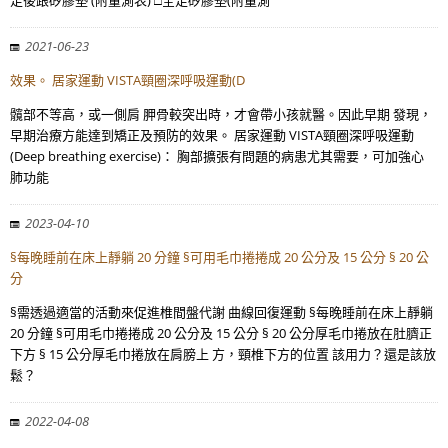
足後跟矽膠墊 (附量測表) □全足矽膠墊(附量測
2021-06-23
效果。 居家運動 VISTA頸圈深呼吸運動(D
髖部不等高，或一側肩 胛骨較突出時，才會帶小孩就醫。因此早期 發現，
早期治療方能達到矯正及預防的效果。 居家運動 VISTA頸圈深呼吸運動
(Deep breathing exercise)： 胸部擴張有問題的病患尤其需要，可加強心
肺功能
2023-04-10
§每晚睡前在床上靜躺 20 分鐘 §可用毛巾捲捲成 20 公分及 15 公分 § 20 公
分
§需透過適當的活動來促進椎間盤代謝 曲線回復運動 §每晚睡前在床上靜躺
20 分鐘 §可用毛巾捲捲成 20 公分及 15 公分 § 20 公分厚毛巾捲放在肚臍正
下方 § 15 公分厚毛巾捲放在肩膀上 方，頸椎下方的位置 該用力？還是該放
鬆？
2022-04-08