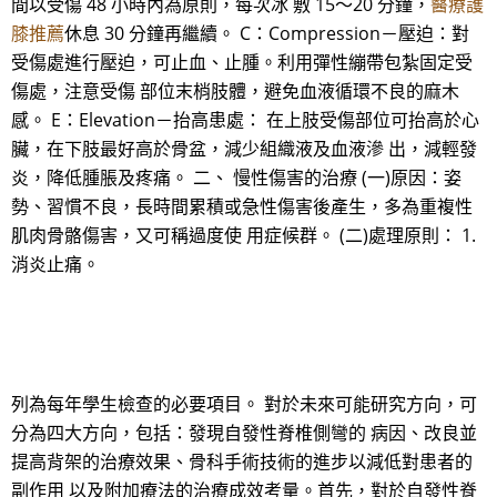
間以受傷 48 小時內為原則，每次冰 敷 15～20 分鐘，
醫療護
膝推薦
休息 30 分鐘再繼續。 C：Compression－壓迫：對
受傷處進行壓迫，可止血、止腫。利用彈性繃帶包紮固定受
傷處，注意受傷 部位末梢肢體，避免血液循環不良的麻木
感。 E：Elevation－抬高患處： 在上肢受傷部位可抬高於心
臟，在下肢最好高於骨盆，減少組織液及血液滲 出，減輕發
炎，降低腫脹及疼痛。 二、 慢性傷害的治療 (一)原因：姿
勢、習慣不良，長時間累積或急性傷害後產生，多為重複性
肌肉骨骼傷害，又可稱過度使 用症候群。 (二)處理原則： 1.
消炎止痛。
列為每年學生檢查的必要項目。 對於未來可能研究方向，可
分為四大方向，包括：發現自發性脊椎側彎的 病因、改良並
提高背架的治療效果、骨科手術技術的進步以減低對患者的
副作用 以及附加療法的治療成效考量。首先，對於自發性脊