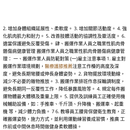
2. 增加身體組織延展性、柔軟度。 3. 增加關節活動度。 4. 強
化肌肉肌力和耐力。 5. 改善肢體活動的協調性及靈活度。 6.
適當保護避免反覆受傷。 肆、搬運作業人員之職業性肌肉骨
骼傷病健康管理 搬運作業人員之職業性肌肉骨骼傷病健康管
理： 一、搬運作業人員防範對策 (一)雇主注意事項 1. 雇主對
搬運作業環境規劃，
醫療護膝推薦
注意工作檯的高度及深
度，避免長期彎腰或伸長身體姿勢。 2. 貨物擺放環境動線，
減少不必要的雜物推放。 3. 搬運作業排班作息採輪調制度，
避免長期同一反覆性工作，降低暴露風險等。 4. 規定每件搬
運物體最大體積及重量上限。 5. 提供及訓練員工正確使用機
械輔助設備，如：手推車、千斤頂、升降機、搬運車、起重
機 等，減少體力負擔。 7 6. 教導員工腰背保健衛生教育，正
確搬運姿勢，施力方式，並利用運動練習養成習慣，推廣 工
作前或中間休息時間做健身柔軟體操。