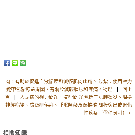
肉，有助於促進血液循環和減輕肌肉疼痛。 包紮：使用壓力
繃帶包紮膝蓋周圍，有助於減輕腫脹和疼痛。物理
|
回上
頁
|
人詬病的視力問題，這些問 題包括了肌腱發炎、周邊
神經病變、肩頸症候群、睡眠障礙及頸椎椎 間板突出或退化
性疾症（俗稱骨刺），
相關知識