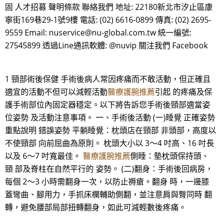
固 人才招募 聲明條款 聯絡我們 地址: 22180新北市汐止區康
寧街169巷29-1號9樓 電話: (02) 6616-0899 傳真: (02) 2695-
9559 Email: nuservice@nu-global.com.tw 統一編號:
27545899 透過Line通訊軟體: @nuvip 關注我們 Facebook
1 頸部術後保健 手術後病人常因疼痛而不敢活動，但正確且
適宜的活動不但可以減輕活動
醫療護腕推薦
引起 的疼痛及保
護手術部位內固定器穩定。以下將告訴您手術後頸部適當姿
位姿勢 及活動注意事項。 一、手術後活動 (一)睡覺 正確姿勢
重點說明 錯誤姿勢 平躺睡覺：枕頭店在頸部 非頭部，高度以
不使頸部 向前屈曲為原則。 枕頭大小以 3～4 吋高、16 吋長
以及 6～7 吋寬最佳。
醫療護腕推薦
側睡：墊枕頭保持頭、
頸 部及脊柱在自然平行的 姿勢。 (二)翻身：手術後回病房，
每個 2～3 小時需翻身一次，以防止褥瘡。翻身 時，一邊膝
蓋彎曲、腳用力，手抓床欄輔助側翻，並注意肩與臀同時 翻
轉，避免腰部局部扭轉翻身，如此可減輕數後疼痛。