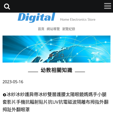
首頁
網站導覽
瀏覽紀錄
幼教相關知識
2023-05-16
冰紗冰紗護肩帶冰紗雙層護腰太陽眼鏡媽媽手小腿
套影片手機抗輻射貼片抗UV抗電磁波隔離布拇指外翻
拇趾外翻眼罩