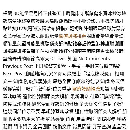
標籤 3D能量足弓腳正鞋墊五十肩健康守護鍺健水寶冰紗冰紗
護肩帶冰紗雙層護腰太陽眼鏡媽媽手小腿套影片手機抗輻射
貼片抗UV抗電磁波隔離布拇指外翻拇趾外翻眼罩網球肘緊身
衣美塑衣美塑褲肌耐貼能量
醫療護膝推薦
服飾能量毯能量煥
顏能量美塑褲能量襪腱鞘炎舒痛貼袖套記憶型泡棉護肘護腰
護腳踝護膝負離子運動服飾遠紅外線陳宇茹陳慈惠電磁波鞋
墊髕骨帶髖關節高爾夫 0 Loves 知識 No Comments
Previous Post 上班族整天鍵盤、手機，手肘有放鬆了嗎?
Next Post 腳碰地痛到哭？你可能罹患「足底筋膜炎」 相關
文章 知識 防疫武漢肺炎 恩悠全面守護您的健康 知識 冬天保
暖你穿對了嗎? 這幾個部位最重要
醫療護膝推薦
知識 早起膝
蓋喀喀響 退化性膝關節炎大解析 最新消息 鞋墊舊換新活動
防疫武漢肺炎 恩悠全面守護您的健康 冬天保暖你穿對了嗎?
這幾個部位最重要 早起膝蓋喀喀響 退化性膝關節炎大解析 肌
耐貼主要功用大解析 網站導覽 首頁 產品 新聞 支援服務 聯絡
我們 門市資訊 企業團購 技術文件 常見問答 訂單查詢 產品保