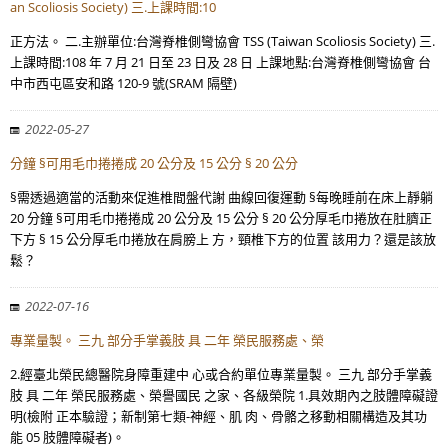
an Scoliosis Society) 三.上課時間:10
正方法。 二.主辦單位:台灣脊椎側彎協會 TSS (Taiwan Scoliosis Society) 三.
上課時間:108 年 7 月 21 日至 23 日及 28 日 上課地點:台灣脊椎側彎協會 台
中市西屯區安和路 120-9 號(SRAM 隔壁)
2022-05-27
分鐘 §可用毛巾捲捲成 20 公分及 15 公分 § 20 公分
§需透過適當的活動來促進椎間盤代謝 曲線回復運動 §每晚睡前在床上靜躺
20 分鐘 §可用毛巾捲捲成 20 公分及 15 公分 § 20 公分厚毛巾捲放在肚臍正
下方 § 15 公分厚毛巾捲放在肩膀上 方，頸椎下方的位置 該用力？還是該放
鬆？
2022-07-16
專業量製。 三九 部分手掌義肢 具 二年 榮民服務處、榮
2.經臺北榮民總醫院身障重建中 心或合約單位專業量製。 三九 部分手掌義
肢 具 二年 榮民服務處、榮譽國民 之家、各級榮院 1.具效期內之肢體障礙證
明(檢附 正本驗證；新制第七類-神經、肌 肉、骨骼之移動相關構造及其功
能 05 肢體障礙者)。