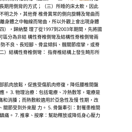
或長期用側背的方式；（三）所睡的床太軟，因此
不明之外，其他脊 椎骨異常的側向旋轉及彎曲而
骨偏離身體之中軸線而彎曲，所以外觀上會出現身體
，歸納整 理了從1997到2003年期間，先將國
可區分為非結 構性脊椎側彎及結構性脊椎側彎兩
姿勢不良、長短腳、骨盆傾斜、髖關節痙攣，或脊
二）結構性脊椎側彎： 指脊椎結構上發生畸形所
幫助背部肌肉放鬆，促進受傷肌肉修復，降低腰椎間盤
應。 3. 物理治療：包括電療、冷熱敷等，電療是
痛和消腫；而熱敷較適用於亞急性及慢 性期，改
關節受到外來壓 力。 5. 骨盤牽引：對罹患椎間
鎮痛。 7. 推拿、按摩：幫助釋放或降低身心壓力