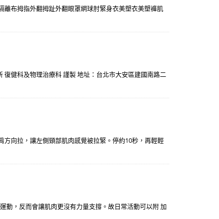
波隔離布拇指外翻拇趾外翻眼罩網球肘緊身衣美塑衣美塑褲肌
診所 復健科及物理治療科 謹製 地址：台北市大安區建國南路二
肩方向拉，讓左側頸部肌肉感覺被拉緊。停約10秒，再輕輕
不運動，反而會讓肌肉更沒有力量支撐。故日常活動可以附 加