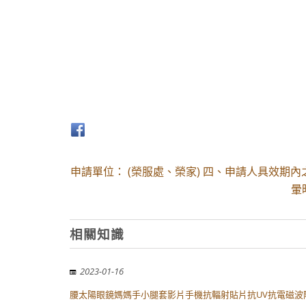
申請單位： (榮服處、榮家) 四、申請人具效期內
暈
相關知識
2023-01-16
腰太陽眼鏡媽媽手小腿套影片手機抗輻射貼片抗UV抗電磁