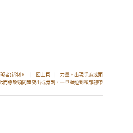
者(新制 IC
|
回上頁
|
力量。出現手麻或頭
化而導致頸間盤突出或骨刺，一旦壓迫到頸部韌帶