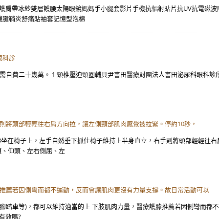
紗護肩帶冰紗雙層護腰太陽眼鏡媽媽手小腿套影片手機抗輻射貼片抗UV抗電磁
襪腱鞘炎舒痛貼袖套記憶型泡棉
眼科診
）。 需自費二十幾萬。 1 頸椎壓迫頸圈輔具尹書田醫療財團法人書田泌尿科眼科
則將頭部輕輕往右肩方向拉，讓左側頸部肌肉感覺被拉緊。停約10秒，
3坐在椅子上，左手自然垂下抓住椅子維持上半身直立，右手則將頭部輕輕往右
頭、仰頭、左右側屈、左
膝推薦若因側彎而都不運動，反而會讓肌肉更沒有力量支撐。故日常活動可以
騎腳踏車等)，都可以維持適當的上 下肢肌肉力量，醫療護膝推薦若因側彎而都
有效嗎?