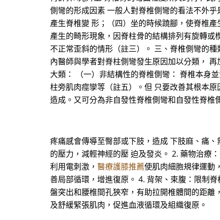
側彎的形成因素 一般人對脊椎側彎的看法不外乎
產生脊椎變 形；（四）坐的時候蹺腳，使脊椎產
產生的畸形現象，因脊柱骨的結構排列有旋轉或楔
不正常歪斜的情形（註三）。 三、脊椎側彎的種類
內醫師與學者對脊柱側彎發生原因加以分類， 再
大類： （一）非結構性的脊椎側彎： 脊椎本身
柱旁肌肉痙孿等（註五）。但 只要改善其根本原
造成。又可分為非自發性脊椎側彎和自發性脊椎側
疼痛感會傳導至臀部或下肢，造成 下肢麻、痛、無
的壓力，減輕神經的壓 迫及發炎。 2. 藥物治
利用電刺激，
醫療護膝推薦
使肌肉細胞規律運動
善局部循環，增進復原。 4. 背架、束腹：限制
盤突出和腰椎間孔狹窄，有助拉開椎體間的距離，減
及舒緩緊張肌肉，促進血液循環及組織復原。