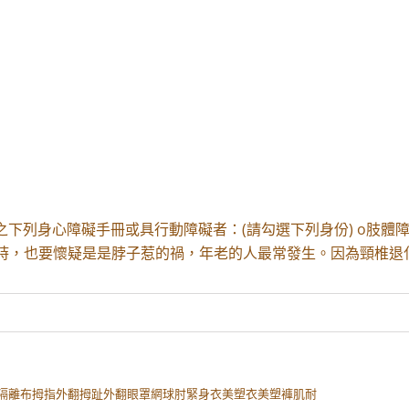
之下列身心障礙手冊或具行動障礙者：(請勾選下列身份) o肢體障礙
時，也要懷疑是是脖子惹的禍，年老的人最常發生。因為頸椎退
波隔離布拇指外翻拇趾外翻眼罩網球肘緊身衣美塑衣美塑褲肌耐