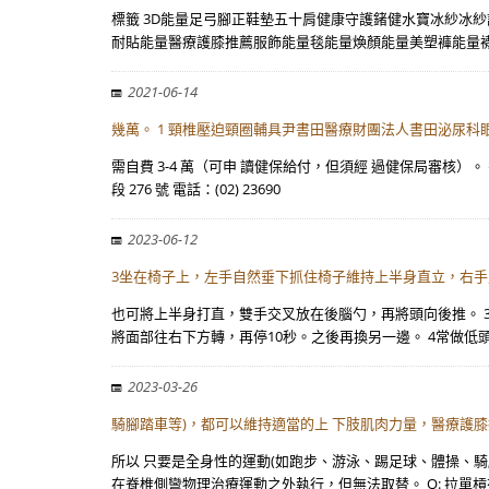
標籤 3D能量足弓腳正鞋墊五十肩健康守護鍺健水寶冰紗冰
耐貼能量醫療護膝推薦服飾能量毯能量煥顏能量美塑褲能量
2021-06-14
幾萬。 1 頸椎壓迫頸圈輔具尹書田醫療財團法人書田泌尿科
需自費 3-4 萬（可申 讀健保給付，但須經 過健保局審核
段 276 號 電話：(02) 23690
2023-06-12
3坐在椅子上，左手自然垂下抓住椅子維持上半身直立，右手
也可將上半身打直，雙手交叉放在後腦勺，再將頭向後推。 
將面部往右下方轉，再停10秒。之後再換另一邊。 4常做低
2023-03-26
騎腳踏車等)，都可以維持適當的上 下肢肌肉力量，醫療護
所以 只要是全身性的運動(如跑步、游泳、踢足球、體操、
在脊椎側彎物理治療運動之外執行，但無法取替。 Q: 拉單槓