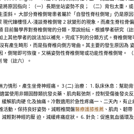
是將原因指向：（一）長期坐站姿勢不良； （二）背包太重，
生歪斜。 大部分脊椎側彎患者屬於「自發性脊柱側彎」仍是原因
 現代鐘樓怪人-淺談脊椎側彎 2 狀變形的現象，而產生脊柱
 目前醫學界對脊椎側彎的分類，眾說紛紜，根據學者研究（註四）
加上其他學者的說法加以補充，完成下列的分類方式。脊椎側彎
並沒有產生畸形，而是指脊椎向側方彎曲。其主要的發生原因為 
因，側彎即可恢復，又稱姿勢性脊椎側彎或功能性脊椎側彎。 （
 彎（註六）。
力情形，產生坐骨神經痛。 3 (二) 治療： 1. 臥床休息：
療：適當使用非類固醇類抗發炎藥、肌肉鬆弛劑，控制受傷後發炎反
，緩解肌肉硬 化及抽痛。冷敷適用於急性疼痛一、二天內，有止
脊椎活動，保持良好姿勢，減輕椎間盤
醫療護膝推薦
、肌肉、韌帶、
輕對神經的壓 迫，減緩疼痛症狀。 6. 針灸：促進氣血循環及