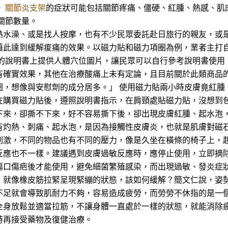
。
關節炎支架
的症狀可能包括關節疼痛、僵硬、紅腫、熱感、肌
關節數量。
熱水澡、或是找人按摩，也有不少民眾委託赴日旅行的親友，或
藉此達到緩解痠痛的效果。以磁力貼和磁力項圈為例，業者主打
貼的說明書上提供人體穴位圖片，讓民眾可以自行參考說明書使用
有確實效果，其他在治療酸痛上未有定論，且目前關於此類商品
圈，想像與安慰劑的成分居多。」 使用磁力貼兩小時皮膚竟紅腫
在購買磁力貼後，遵照說明書指示，在肩頸處貼磁力貼，沒想到包
下來，卻撕不下來，好不容易撕下後，卻出現皮膚紅腫、起水泡，
有灼熱、刺痛、起水泡，是因為接觸性皮膚炎，也就是肌膚對磁石
刺激，不同的物品也有不同的壓力，像是久坐在橫條的椅子上，
反應也不一樣。建議遇到皮膚過敏反應時，應停止使用，立即摘除
傷口傷疤後才能使用，避免細菌繁殖感染，而出現過敏、發炎症狀
，就像橡皮筋拉緊呈現緊繃的狀態，該如何緩解？簡文仁說，姿
不足就會導致肌耐力不夠，容易造成疲勞，而勞勞不休指的是一個
全身放鬆並適當拉筋，不讓身體一直處於一樣的狀態，就能消除
時再接受藥物及復健治療。