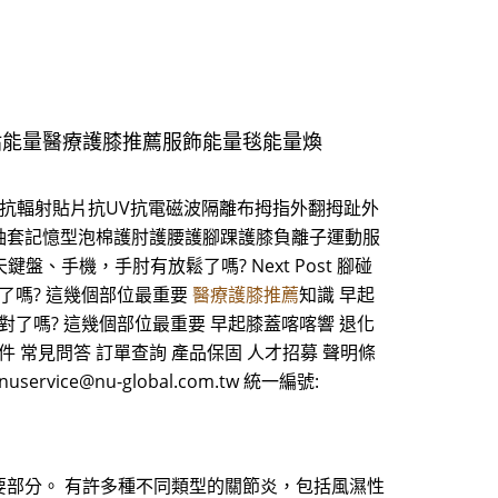
貼能量醫療護膝推薦服飾能量毯能量煥
抗輻射貼片抗UV抗電磁波隔離布拇指外翻拇趾外
袖套記憶型泡棉護肘護腰護腳踝護膝負離子運動服
整天鍵盤、手機，手肘有放鬆了嗎? Next Post 腳碰
了嗎? 這幾個部位最重要
醫療護膝推薦
知識 早起
對了嗎? 這幾個部位最重要 早起膝蓋喀喀響 退化
件 常見問答 訂單查詢 產品保固 人才招募 聲明條
uservice@nu-global.com.tw 統一編號:
部分。 有許多種不同類型的關節炎，包括風濕性