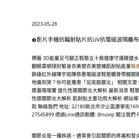
2023-05-28
影片手機抗輻射貼片抗UV抗電磁波隔離
標籤 3D能量足弓腳正鞋墊五十肩健康守護鍺健
翻眼罩網球肘緊身衣美塑衣美塑褲肌耐貼能量
醫
飾遠紅外線陳宇茹陳慈惠電磁波鞋墊髕骨帶髖關節高爾夫 0 L
地痛到哭？你可能罹患「足底筋膜炎」 相關文章 
膝蓋喀喀響 退化性膝關節炎大解析 最新消息 鞋
性膝關節炎大解析 肌耐貼主要功用大解析 網站導覽 
款 聯絡我們 地址: 22180新北市汐止區康寧街169巷29-1號9樓
27545899 透過Line通訊軟體: @nuvip 關注我們 F
關節炎是一種疾病，通常會引起關節的疼痛和發