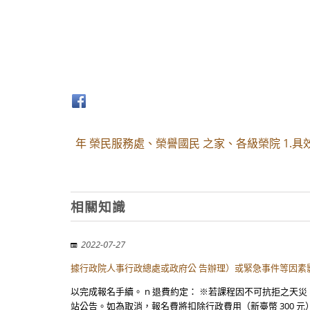
年 榮民服務處、榮譽國民 之家、各級榮院 1.
相關知識
2022-07-27
據行政院人事行政總處或政府公 告辦理）或緊急事件等因素
以完成報名手續。 n 退費約定： ※若課程因不可抗拒之
站公告。如為取消，報名費將扣除行政費用（新臺幣 300 元