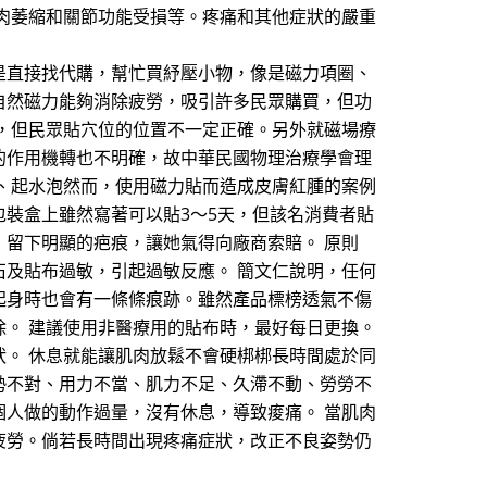
肉萎縮和關節功能受損等。疼痛和其他症狀的嚴重
是直接找代購，幫忙買紓壓小物，像是磁力項圈、
自然磁力能夠消除疲勞，吸引許多民眾購買，但功
，但民眾貼穴位的位置不一定正確。另外就磁場療
的作用機轉也不明確，故中華民國物理治療學會理
、起水泡然而，使用磁力貼而造成皮膚紅腫的案例
裝盒上雖然寫著可以貼3～5天，但該名消費者貼
留下明顯的疤痕，讓她氣得向廠商索賠。 原則
及貼布過敏，引起過敏反應。 簡文仁說明，任何
起身時也會有一條條痕跡。雖然產品標榜透氣不傷
。 建議使用非醫療用的貼布時，最好每日更換。
。 休息就能讓肌肉放鬆不會硬梆梆長時間處於同
勢不對、用力不當、肌力不足、久滯不動、勞勞不
人做的動作過量，沒有休息，導致痠痛。 當肌肉
疲勞。倘若長時間出現疼痛症狀，改正不良姿勢仍