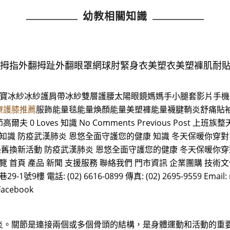
幼教相關知識
布拇指外翻拇趾外翻眼罩網球肘緊身衣美塑衣美塑褲肌耐
水寶冰紗冰紗護肩帶冰紗雙層護腰太陽眼鏡媽媽手小腿套影片手機
療護膝推薦
服飾能量毯能量煥顏能量美塑褲能量襪腱鞘炎舒痛貼
oves 知識 No Comments Previous Post 上班族
知識 防疫武漢肺炎 恩悠全面守護您的健康 知識 冬天保暖你穿對
墊舊換新活動 防疫武漢肺炎 恩悠全面守護您的健康 冬天保暖你穿
首頁 產品 新聞 支援服務 聯絡我們 門市資訊 企業團購 技術文
 電話: (02) 6616-0899 傳真: (02) 2695-9559 Email: n
acebook
炎。關節是連接兩個或多個骨頭的結構，是身體運動和活動的重要