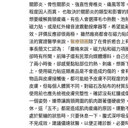
關節炎、骨性關節炎、強直性脊椎炎、痛風等等
程度因人而異， 也取決於關節炎的類型和影響的
想要緩解肩頸痠痛，有些人會選擇毛巾熱敷、泡
磁力貼、或是紅外線音波震動按摩器等，希望能
效、評價反應卻很兩極。 雖然廠商都會在磁力
法的實證醫學來說，
醫療頸圈
除了在骨折癒合上
事長簡文仁認為：「嚴格來說，磁力貼和磁力項
卻時有所聞，前陣子還有民眾向媒體爆料，自己
了兩小時後，卻感覺黏貼部位灼熱、刺痛，想撕
上，使用磁力貼這類產品是不會造成灼傷的，會
物品與皮膚接觸後，都可能給予皮膚不同程度的
皮膚，但每個人體質不同，對磁石及貼布的材質
使用前也應先檢視皮膚完整性，確認沒有紅腫或
一個姿勢，連帶讓肩頸周圍的肌肉跟著僵硬疲勞
休，這「五不」都是造成肌肉痠痛的原因。運動
處於緊繃的狀態時，只要休息一下，腹式深呼吸
不見成效，建議儘速就醫，以便正確診斷，必要