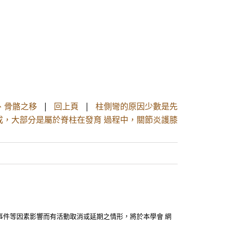
肉、骨骼之移
|
回上頁
|
柱側彎的原因少數是先
成，大部分是屬於脊柱在發育 過程中，關節炎護膝
事件等因素影響而有活動取消或延期之情形，將於本學會 網