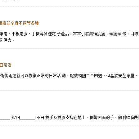
腕推薦全身不適等各種
、筆電、平板電腦、手機等各種電 子產品，常常引發肩頸痠痛、頭痛頭 暈、目
頸 保命、
日常活
手術後兩週就可以恢復正常的日常活 動，配戴頸圈二至四週，但基於安全考量，
____秒/次________次/回________回/日 雙手及雙膝支撐在地上，側彎凹面的手、腳