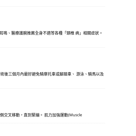
眩耳鳴、醫療護腕推薦全身不適等各種「頸椎 病」相關症狀。
 術後三個月內最好避免騎摩托車或腳踏車、 游泳、騎馬以及
 伸直向對側交叉移動，直到緊繃。 肌力加強運動(Muscle