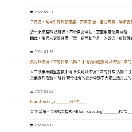
2022-09-21
子產品，常常引發肩頸痠痛、頭痛頭 暈、目眩耳鳴、醫療護
近年來網路科 技發達，不分男女老幼，更因重度使用 電腦
因此，現代人更應具備 「牽一頸而動全身」的觀念，好好護
2021-03-13
久可以恢復正常的日常 活動？ 手術後兩週就可以恢復正常的
人工頸椎椎間盤置換手術 多久可以恢復正常的日常 活動？ 
其他劇烈活動。 結論 現今社會的進步帶動了大家生活方式的
2022-05-02
four strecting) ________秒/次____
直到 緊繃。 □四點支撐式(All four strecting) ____
2023-07-17