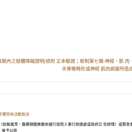
具效期內之肢體障礙證明(檢附 正本驗證；新制第七類-神經、肌 
天脊椎畸形或神經 肌肉病變所造
影響而有活動取消
天災（如颱風等，醫療頸圈推薦依據行政院人事行政總處或政府公 告辦理）或緊急
）後予以退