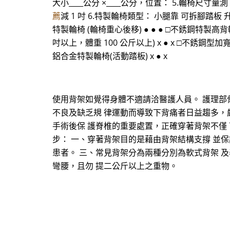
大小____公分 ×____公分，位置： 5.輪椅尺寸量測：
薦
減 1 吋 6.特製輪椅類型： 小腿靠 可拆腳踏板 
特製輪椅 (輪椅重心後移) ● ● ● □不銹鋼特製高背
吋以上，體重 100 公斤以上) x ● x □不銹鋼型加寬
鋁合金特製輪椅(活動踏板) x ● x
使用背架如覺得身體不適請洽醫護人員。 護理部骨科
不良及缺乏規 律運動而導致下背痛者日益趨多，
手術後保 護脊椎的重要處置，正確穿著背架不僅
步： 一、穿著背架目的是藉由背架結構支撐 並
患者。 三、常見背架分為兩種分別為軟式背架 
彎腰，且勿 提二公斤以上之重物。