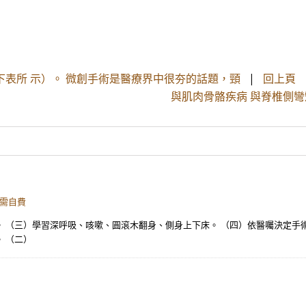
下表所 示）。 微創手術是醫療界中很夯的話題，頸
|
回上頁
與肌肉骨骼疾病 與脊椎側彎
(需自費
 （三）學習深呼吸、咳嗽、圓滾木翻身、側身上下床。 （四）依醫囑決定手術後
 （二）