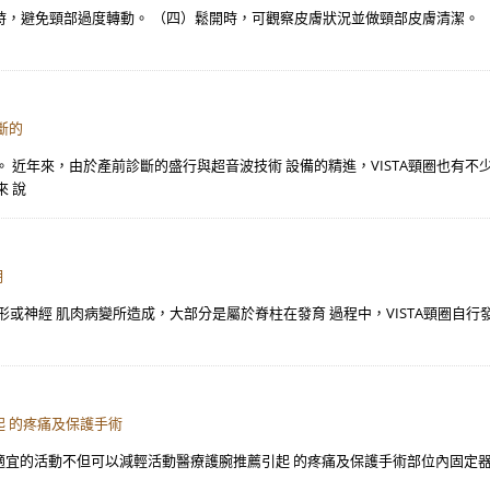
取下時，避免頸部過度轉動。 （四）鬆開時，可觀察皮膚狀況並做頸部皮膚清潔
斷的
 近年來，由於產前診斷的盛行與超音波技術 設備的精進，VISTA頸圈也有不
 說
明
椎畸形或神經 肌肉病變所造成，大部分是屬於脊柱在發育 過程中，VISTA頸圈
 的疼痛及保護手術
且適宜的活動不但可以減輕活動醫療護腕推薦引起 的疼痛及保護手術部位內固定