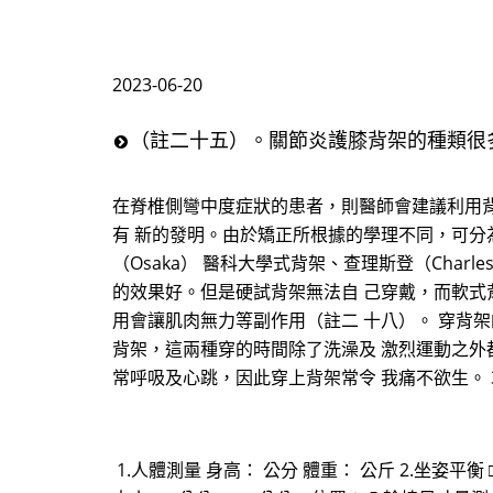
2023-06-20
（註二十五）。關節炎護膝背架的種類很
在脊椎側彎中度症狀的患者，則醫師會建議利用
有 新的發明。由於矯正所根據的學理不同，可分為硬
（Osaka） 醫科大學式背架、查理斯登（Cha
的效果好。但是硬試背架無法自 己穿戴，而軟式
用會讓肌肉無力等副作用（註二 十八）。 穿背架
背架，這兩種穿的時間除了洗澡及 激烈運動之外
常呼吸及心跳，因此穿上背架常令 我痛不欲生。
1.人體測量 身高： 公分 體重： 公斤 2.坐姿平衡