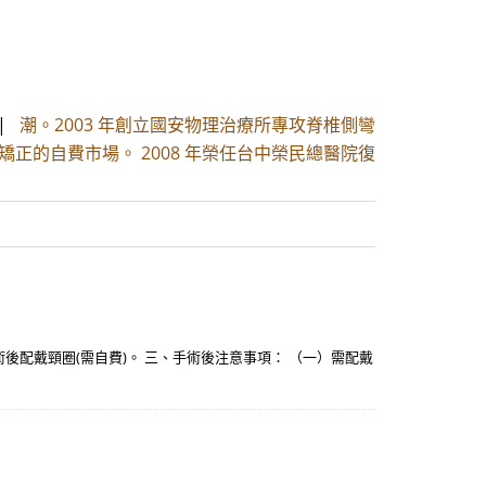
|
潮。2003 年創立國安物理治療所專攻脊椎側彎
矯正的自費市場。 2008 年榮任台中榮民總醫院復
配戴頸圈(需自費)。 三、手術後注意事項： （一）需配戴