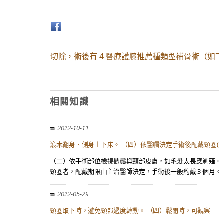
切除，術後有 4 醫療護膝推薦種類型補骨術（如
相關知識
2022-10-11
滾木翻身、側身上下床。 （四）依醫囑決定手術後配戴頸圈
（二）依手術部位檢視鬍鬚與頸部皮膚，如毛髮太長應剃薙。
頸圈者，配戴期限由主治醫師決定，手術後一般約戴 3 個月。
2022-05-29
頸圈取下時，避免頸部過度轉動。 （四）鬆開時，可觀察