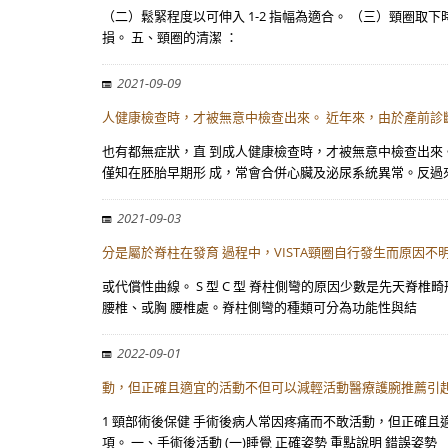
（二）鬆緊程度以可伸入 1-2 指幅為適合。 （三）頸圈
損。 五、頸圈的清潔 ：
2021-09-09
人健康檢查時，才被無意中檢查出來。 近年來，由於產前診
也有都無症狀，直 到成人健康檢查時，才被無意中檢查出來。
僅知在胚胎早期形 成，常會合併心臟及泌尿系統異常。反過來
2021-09-03
分是屬於脊柱在發育 過程中，VISTA頸圈自行發生而原因不
或代償性曲線。 S 型 C 型 脊柱側彎的原因少數是先天脊
腰椎、或胸 腰椎處。脊柱側彎的種類可分為功能性與結
2022-09-01
動，但正確且適宜的活動不但可以減輕活動醫療護腕推薦引起
1 頸部術後保健 手術後病人常因疼痛而不敢活動，但正確
項。 一、手術後活動 (一)睡覺 正確姿勢 重點說明 錯誤姿勢