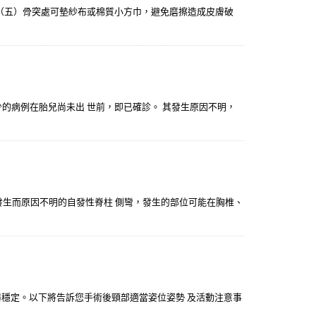
。 （五）骨突處可墊紗布或棉質小方巾，避免磨擦造成皮膚破
少的病例在胎兒尚未出 世前，即已確診。 其發生原因不明，
自行發生而原因不明的自發性脊柱 側彎，發生的部位可能在胸椎、
器穩定。以下將告訴您手術後頸部適當姿位姿勢 及活動注意事