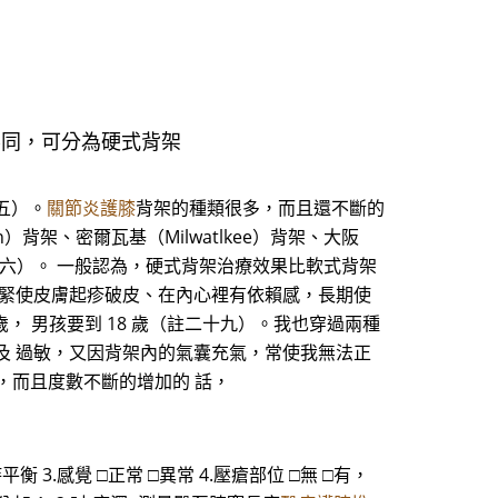
不同，可分為硬式背架
五）。
關節炎護膝
背架的種類很多，而且還不斷的
架、密爾瓦基（Milwatlkee）背架、大阪
二十六）。 一般認為，硬式背架治療效果比軟式背架
 緊使皮膚起疹破皮、在內心裡有依賴感，長期使
， 男孩要到 18 歲（註二十九）。我也穿過兩種
及 過敏，又因背架內的氣囊充氣，常使我無法正
，而且度數不斷的增加的 話，
 3.感覺 □正常 □異常 4.壓瘡部位 □無 □有，