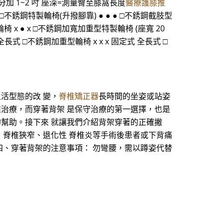
寬的部分加 1~2 吋 座深=測量臀至膝窩長度
醫療護膝推
 □不銹鋼特製輪椅(升撥腳靠) ● ● ● □不銹鋼截肢型
椅 x ● x □不銹鋼加寬加重型特製輪椅 (座寬 20
 全長式 □不銹鋼加重型輪椅 x x x 固定式 全長式 □
生活型態的改 變，
脊椎矯正器
長時間的坐姿或站姿
來治療，而穿著背架 是保守治療的第一選擇，也是
的幫助。接下來 就讓我們介紹背架穿著的正確撇
、脊椎狹窄、退化性 脊椎炎等手術後患者或下背痛
四、穿著背架的注意事項： 勿彎腰，需以蹲姿代替