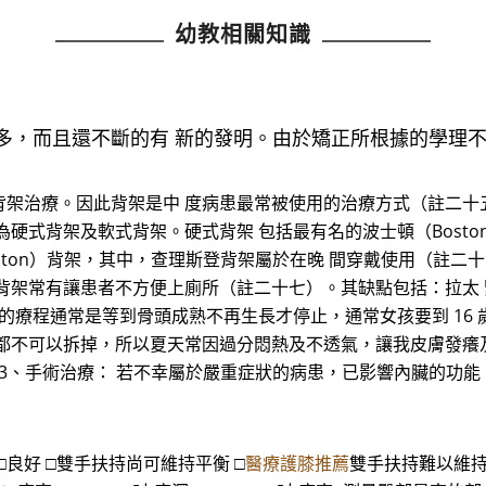
幼教相關知識
多，而且還不斷的有 新的發明。由於矯正所根據的學理
背架治療。因此背架是中 度病患最常被使用的治療方式（註二十
式背架及軟式背架。硬式背架 包括最有名的波士頓（Boston）背
rleston）背架，其中，查理斯登背架屬於在晚 間穿戴使用（註
背架常有讓患者不方便上廁所（註二十七）。其缺點包括：拉太
的療程通常是等到骨頭成熟不再生長才停止，通常女孩要到 16 歲
都不可以拆掉，所以夏天常因過分悶熱及不透氣，讓我皮膚發癢
 3、手術治療： 若不幸屬於嚴重症狀的病患，已影響內臟的功能
 □良好 □雙手扶持尚可維持平衡 □
醫療護膝推薦
雙手扶持難以維持平衡