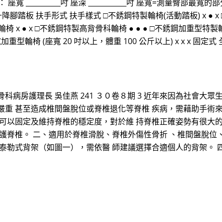
 座寬 __________吋 座深 ___________吋 座寬=測量臀部最
升降腳踏板 扶手形式 扶手樣式 □不銹鋼特製輪椅(活動踏板) x ● x
輪椅 x ● x □不銹鋼特製高背骨科輪椅 ● ● ● □不銹鋼加重型特製輪
加重型輪椅 (座寬 20 吋以上，體重 100 公斤以上) x x x 固定式
病房護理長 吳佳燕 241 ３０卷８期 3 近年來因為社會大眾
嚴重 甚至造成椎間盤脫位或脊椎退化等脊椎 疾病，需藉助手術
 可以固定及維持脊椎的穩定度，對於維 持脊椎正確姿勢有很大
保護脊椎。 二、適用於脊椎滑脫、脊椎外傷性骨折 、椎間盤脫位
及泰勒式背架（如圖一），需依醫 師建議選擇合適個人的背架。 