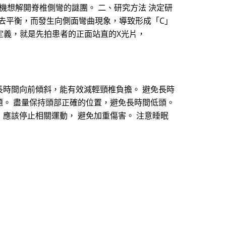
機想解開脊椎側彎的謎團。 二、研究方法 決定研
失去平衡，而發生向側面彎曲現象，導致形成「C」
定義，就是先拍患者的正面站直的X光片，
時間向前傾斜，能有效減輕頸椎負擔。 避免長時
。 盡量保持頭部正確的位置，避免長時間低頭。
應該停止相關運動， 避免加重傷害。 注意睡眠