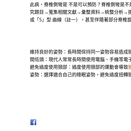
此病，脊椎側彎是 不是可以預防？脊椎側彎是不
究題目→蒐集相關文獻→彙整資料→統整分析→撰
或「S」型 曲線（註一），甚至伴隨著部分脊椎
維持良好的姿勢：長時間保持同一姿勢容易造成
間低頭：現代人常常長時間使用電腦、手機等電
避免過度使用頸部：過度使用頸部的運動會導致
姿勢：選擇適合自己的睡眠姿勢，避免過度扭轉