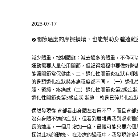
2023-07-17
關節過度的摩擦損壞，也能幫助身體遠離
減少體重，控制體態：減去過多的體重，不僅可
運動需要大量使用關節，但記得過程中要做好防
能讓關節常保健康。二、退化性關節炎症狀有哪
的骨頭退化症狀與疼痛程度都不同。（一）退化
腫、緊繃、疼痛感（二）退化性關節炎第2級症
退化性關節炎第3級症狀 狀態：軟骨已碎片化症
偶然發現從 背部看出身體左右肩不平，而且背部
沒有身體不適的症 狀，但看到雙親帶我到處求醫
長的速度，一個月 增加一度，最慢可能只要六個
探討此病的動機。 在治療的過程中，我發現許多