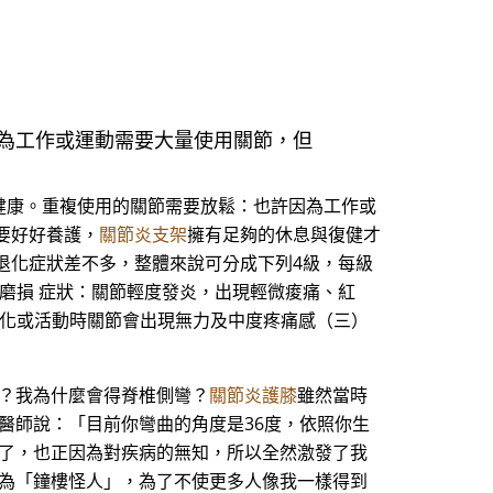
為工作或運動需要大量使用關節，但
健康。重複使用的關節需要放鬆：也許因為工作或
要好好養護，
關節炎支架
擁有足夠的休息與復健才
退化症狀差不多，整體來說可分成下列4級，每級
磨損 症狀：關節輕度發炎，出現輕微痠痛、紅
變化或活動時關節會出現無力及中度疼痛感（三）
我？我為什麼會得脊椎側彎？
關節炎護膝
雖然當時
醫師說：「目前你彎曲的角度是36度，依照你生
亂了，也正因為對疾病的無知，所以全然激發了我
視為「鐘樓怪人」，為了不使更多人像我一樣得到