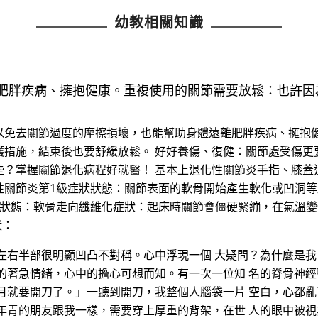
幼教相關知識
肥胖疾病、擁抱健康。重複使用的關節需要放鬆：也許因
以免去關節過度的摩擦損壞，也能幫助身體遠離肥胖疾病、擁抱
護措施，結束後也要舒緩放鬆。 好好養傷、復健：關節處受傷更
些？掌握關節退化病程好就醫！ 基本上退化性關節炎手指、膝蓋
性關節炎第1級症狀狀態：關節表面的軟骨開始產生軟化或凹洞等
狀狀態：軟骨走向纖維化症狀：起床時關節會僵硬緊繃，在氣溫
狀：
左右半部很明顯凹凸不對稱。心中浮現一個 大疑問？為什麼是
的著急情緒，心中的擔心可想而知。有一次一位知 名的脊骨神經
月就要開刀了。」一聽到開刀，我整個人腦袋一片 空白，心都
年青的朋友跟我一樣，需要穿上厚重的背架，在世 人的眼中被