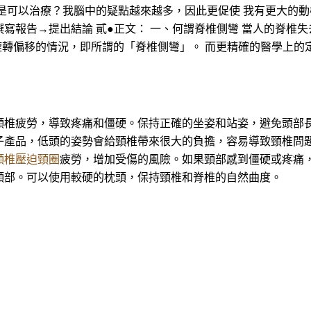
是可以治療？我腦中的疑點越來越多，因此更促使 我有更大的動
寫報告→提出結論 貳●正文： 一、何謂脊椎側彎 當人的脊椎
旋轉偏移的情況，即所謂的「脊椎側彎」。 而更精確的醫學上的
頸椎疲勞，導致疼痛和僵硬。保持正確的坐姿和站姿，避免頭部長
子產品，低頭的姿勢會給頸椎帶來很大的負擔，容易導致頸椎問題
頸椎壓迫頸圈
疲勞，增加受傷的風險。如果頸部感到僵硬或疼痛，
頸部。可以使用較硬的枕頭，保持頸椎和脊椎的自然曲度。