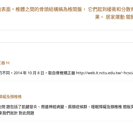
的表面。椎體之間的骨頭結構稱為椎間盤， 它們起到緩衝和分散
果。 居家運動 關節炎
器 ht
 月 8 日，取自脊椎矯正器 http://web.it.nctu.edu.tw/~hcsci/hospit
障礙及頸椎椎
問 題包括了肌腱發炎、周邊神經病變、肩頸症候群、睡眠障礙及頸椎椎 間板
來我們就針 對此問題