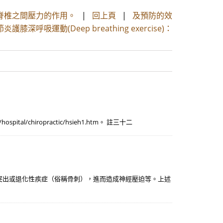
脊椎之間壓力的作用。
|
回上頁
|
及預防的效
護膝深呼吸運動(Deep breathing exercise)：
al/chiropractic/hsieh1.htm。 註三十二
突出或退化性疾症（俗稱骨刺），進而造成神經壓迫等。上述