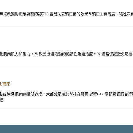
無法改變對正確姿勢的認知 § 容易失去矯正後的效果 § 矯正主要彎度、犧牲次要
. 強化肌肉肌力和耐力。 5. 改善肢體活動的協調性及靈活度。 6. 適當保護避
生而原
脊椎畸形或神經 肌肉病變所造成，大部分是屬於脊柱在發育 過程中，關節炎護膝自
構