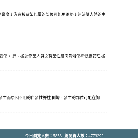
彎度 § 沒有被背架包覆的部位可能更歪斜 § 無法讓人體的中
免反覆受傷。 肆、搬運作業人員之職業性肌肉骨骼傷病健康管理 搬
行發生而原因不明的自發性脊柱 側彎，發生的部位可能在胸
今日瀏覽人數：
5858
總瀏覽人數：
4773292