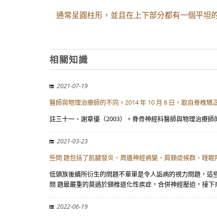
通常呈圓柱形，並且在上下部分都有一個平坦
相關知識
2021-07-19
醫師與物理治療師的不同。2014 年 10 月 8 日，取自脊椎矯正
註三十一、謝章優（2003）。脊骨神經科醫師與物理治療師的不同。2014 年 10
2021-03-23
些問 題包括了肌腱發炎、周邊神經病變、肩頸症候群、睡眠
低頭族後續所衍生的問題不單單是令人詬病的視力問題，這些
問 題最嚴重的莫過於頸椎退化性疾症，合併神經壓迫，接下
2022-06-19