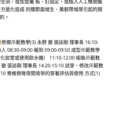
的空洞，或加金屬 板、釘固定，或植入人工椎間盤
後方退化造成 的關節面增生、黃韌帶增厚引起的頸
目的。
薦
修模示範教學(3) 永野 徹 張誌剛 理事長 16:10-
08:30-09:00 報到 09:00-09:50 成型示範教學
行至化妝室或使用飲水機） 11:10-12:00 組裝示範教
野 徹 張誌剛 理事長 14:20-15:10 試穿、修改示範教
:10 脊椎側彎夜間背架的穿著評估與使用 方式(1)