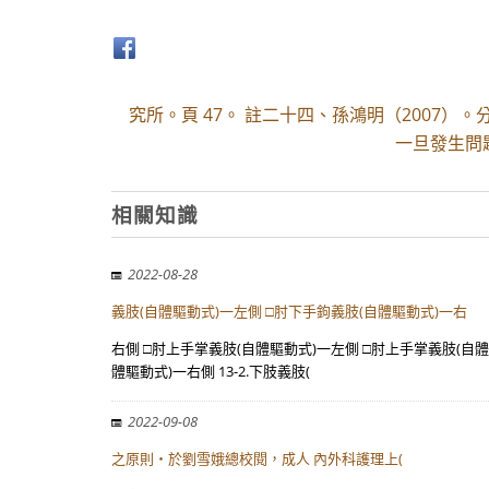
究所。頁 47。 註二十四、孫鴻明（2007
一旦發生問
相關知識
2022-08-28
義肢(自體驅動式)一左側 □肘下手鉤義肢(自體驅動式)一右
右側 □肘上手掌義肢(自體驅動式)一左側 □肘上手掌義肢(自體
體驅動式)一右側 13-2.下肢義肢(
2022-09-08
之原則‧於劉雪娥總校閱，成人 內外科護理上(