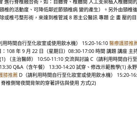
會 進行脊椎融合術，如：自體骨、椎體間 人工支架植入椎體間
節頸椎的活動度、可降低鄰近節頸椎病 變的產生）。另外由頸椎
或椎弓整形術，來達到椎管減 8 恩主公醫訊 專題 企 畫 壓的
（請利用時間自行至化妝室或使用飲水機） 15:20-16:10
醫療護膝推
108 年 9 月 22 日（星期日）08:30-17:00 時間 講題 講座 主持人 
學(1) （主治醫師） 10:50-11:10 交流與討論 C（請利用時間自
13:30 Q&A（含午餐） 13:30-14:20 試穿、修改示範教學(1) 永
護膝推薦
D（請利用時間自行至化妝室或使用飲水機） 15:20-16
醫師） 脊椎側彎夜間背架的穿著評估與使用 方式(2)