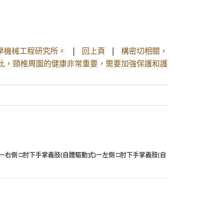
大學機械工程研究所。
|
回上頁
|
構密切相關，
此，頸椎周圍的健康非常重要，需要加強保護和護
一右側 □肘下手掌義肢(自體驅動式)一左側 □肘下手掌義肢(自