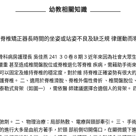
幼教相關知識
，脊椎矯正器長時間的坐姿或站姿不良及缺乏規 律運動而
病房護理長 吳佳燕 241 ３０卷８期 3 近年來因為社會大眾
嚴重 甚至造成椎間盤脫位或脊椎退化等脊椎 疾病，需藉助手術
 可以固定及維持脊椎的穩定度，對於維 持脊椎正確姿勢有很大
保護脊椎。 二、適用於脊椎滑脫、脊椎外傷性骨折 、椎間盤脫位
及泰勒式背架（如圖一），需依醫 師建議選擇合適個人的背架。 
劑。 二、 物理治療：局部熱敷、 電療與頸部牽引。 三、 手
術的進行大多是由前方著手，於頸 部前側切開傷口，在顯微鏡下