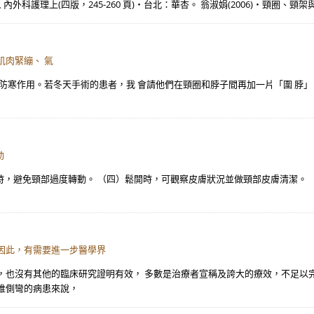
內外科護理上(四版，245-260 頁)‧台北：華杏。 翁淑娟(2006)‧頸圈、
肌肉緊繃、 氣
防寒作用。若冬天手術的患者，我 會請他們在頸圈和脖子間再加一片「圍 脖」，
動
取下時，避免頸部過度轉動。 （四）鬆開時，可觀察皮膚狀況並做頸部皮膚清潔
因此，有需要進一步醫學界
，也沒有其他的臨床研究證明有效， 多數是治療者宣稱及誇大的療效，不足以
椎側彎的病患來說，