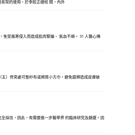
頸架與背架的使用‧於李皎正總校 閱，內外
免受風寒侵入而造成肌肉緊繃、 氣血不順。 31 人醫心傳
。 （五）骨突處可墊紗布或棉質小方巾，避免磨擦造成皮膚破
完全採信，因此，有需要進一步醫學界 的臨床研究及篩選。因