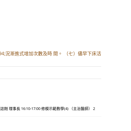
94;況漸進式增加次數及時 間。 （七）儘早下床活
剛 理事長 16:10-17:00 修模示範教學(4) （主治醫師） 2