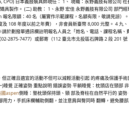
, CPO) 日本義肢裝具師現任： 1、 現職：永野義肢有限公司 社長（董事長） 
架及上下肢矯具製作。 (二) 助教： 1、永野 宏佳 永野義肢有限公司 部
 n 報名限額：40 名（屬實作示範課程，名額有限，敬請見諒）
年度及 108 年度以前之年費），非會員新臺幣 8,000 元整。 4 
學會 ※請於劃撥單通訊欄註明報名人員之「姓名、電話、課程名稱
）、 傳真（02-2875-7477）或郵寄（112 臺北市北投區石牌路 2 
動，但正確且適宜的活動不但可以減輕活動引起 的疼痛及保護手
一)睡覺 正確姿勢 重點說明 錯誤姿勢 平躺睡覺：枕頭店在頸部
國aspen
側睡：墊枕頭保持頭、頸 部及脊柱在自然平行的 姿勢。 
腳用力，手抓床欄輔助側翻，並注意肩與臀同時 翻轉，避免腰