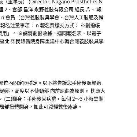
(Director, Nagano Prosthetics &
門經理 2、宮部 昌洋 永野義肢有限公司 組長 八、 報
。 n 會員（台灣義肢裝具學會、台灣人工肢體及輔
九、 報名注意事項： n 報名費繳交方式： ※劃撥帳
、費用」。 ※請將劃撥收據，連同報名表，以電子
段 201 號 臺北 榮民總醫院身障重建中心轉台灣義肢裝具學
術部位內固定器穩定。以下將告訴您手術後頸部適
 非頭部，高度以不使頸部 向前屈曲為原則。 枕頭大
(二)翻身：手術後回病房，每個 2～3 小時需翻
部局部扭轉翻身，如此可減輕數後疼痛。