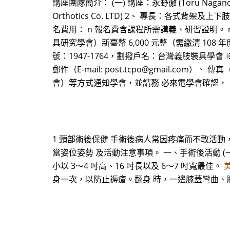
講座團隊簡介： (一) 講座：永野徹 (Toru Nagano
Orthotics Co. LTD) 2、 專長：各式背
名費用： n 報名費含課程所需講義、研習證明。
具研究學會）新臺幣 6,000 元整（需繳清 108 
號：1947-1764，劃撥戶名：台灣義肢裝具
郵件（E-mail: post.tcpo@gmail.com
會）等方式通知學會，並請務 必來電學會確認，
1 頸部術後保健 手術後病人常因疼痛而不敢活
當姿位姿勢 及活動注意事項。 一、手術後活動 (
小以 3～4 吋高、16 吋長以及 6～7 吋寬最佳。
美
身一次，以防止褥瘡。翻身 時，一邊膝蓋彎曲、