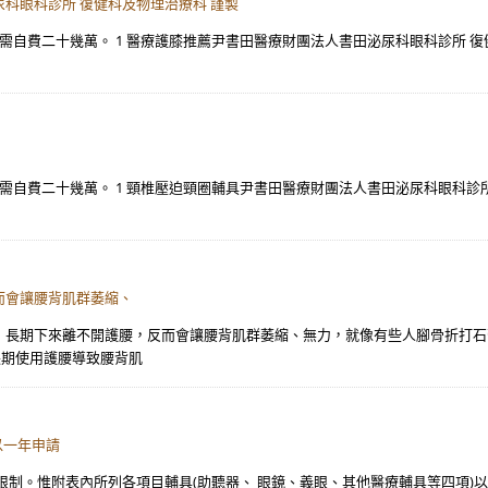
尿科眼科診所 復健科及物理治療科 謹製
）。 需自費二十幾萬。 1 醫療護膝推薦尹書田醫療財團法人書田泌尿科眼科診所
）。 需自費二十幾萬。 1 頸椎壓迫頸圈輔具尹書田醫療財團法人書田泌尿科眼科
而會讓腰背肌群萎縮、
，長期下來離不開護腰，反而會讓腰背肌群萎縮、無力，就像有些人腳骨折打石
長期使用護腰導致腰背肌
以一年申請
限制。惟附表內所列各項目輔具(助聽器、 眼鏡、義眼、其他醫療輔具等四項)以