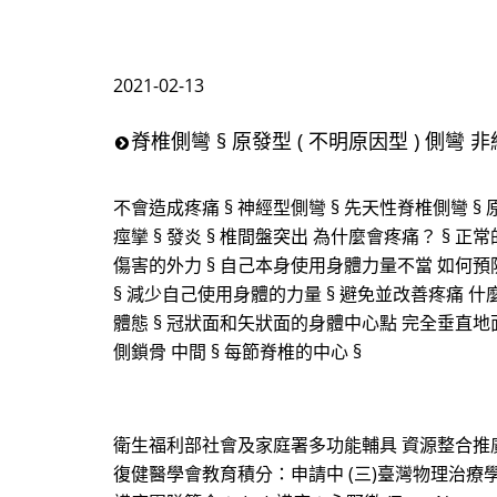
2021-02-13
脊椎側彎 § 原發型 ( 不明原因型 ) 側彎 
不會造成疼痛 § 神經型側彎 § 先天性脊椎側彎 § 原發
痙攣 § 發炎 § 椎間盤突出 為什麼會疼痛？ § 正常
傷害的外力 § 自己本身使用身體力量不當 如何預
§ 減少自己使用身體的力量 § 避免並改善疼痛 什麼是好的
體態 § 冠狀面和矢狀面的身體中心點 完全垂直地面
側鎖骨 中間 § 每節脊椎的中心 §
衛生福利部社會及家庭署多功能輔具 資源整合推廣
復健醫學會教育積分：申請中 (三)臺灣物理治療