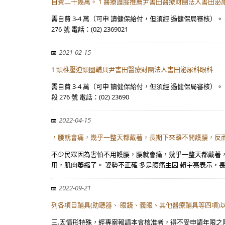
自費二十幾萬。 1 醫療護膝推薦尹書田醫療財團法人書田泌
需自費 3-4 萬（可申 讀健保給付，但須經 過健保局審核
276 號 電話：(02) 2369021
2021-02-15
1 頸椎壓迫頸圈輔具尹書田醫療財團法人書田泌尿科眼科
需自費 3-4 萬（可申 讀健保給付，但須經 過健保局審核
段 276 號 電話：(02) 23690
2022-04-15
，腰就會痛，幾乎一整天都戴著，長期下來離不開護腰，反
不少民眾因為害怕不用護腰，腰就會痛，幾乎一整天都戴著
用，肌肉萎縮了。 姿勢不正確 多是腰痛主因 賴宇亮表示，
2022-09-21
列各項目輔具(助聽器、 眼鏡、義眼、其他醫療輔具等四項)
三.因情形特殊，經專案報請本會核准者，得不受申請年限之