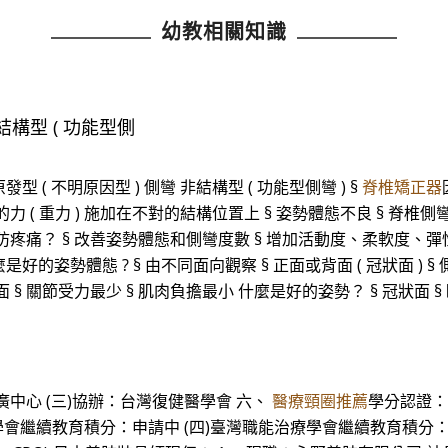
幼教相關知識
非結構型 ( 功能型側
型 ( 不明原因型 ) 側彎 非結構型 ( 功能型側彎 ) §
脊椎矯正器
的力 ( 重力 ) 施加在不對的結構位置上 § 姿勢體態不良 § 脊椎側彎
防疼痛？ § 改善姿勢體態和側彎度數 § 增加活動度、柔軟度、
姿勢體態 ? § 由不同面向觀察 § 正面或背面 ( 冠狀面 ) § 側面 
 § 關節受力最少 § 肌肉負擔最小 什麼是好的姿勢？ § 冠狀面 
中心 (三)協辦：台灣復健醫學會 六、
醫療頸圈推薦
學分認證： 
學會繼續教育積分：申請中 (四)臺灣職能治療學會繼續教育積分：