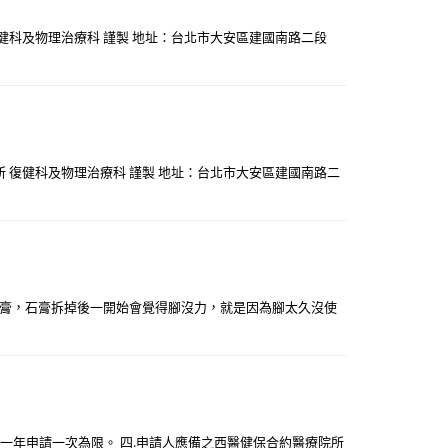
 復健科及物理治療科 謹製 地址：台北市大安區建國南路二段
診所 復健科及物理治療科 謹製 地址：台北市大安區建國南路二
膏，石膏拆掉後一開始會覺得腳沒力，就是因為腳太久沒使
一年申請一次為限。 四.申請人應備之西醫健保合約醫療院所