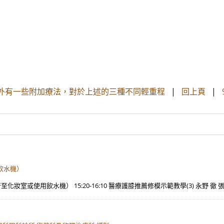
另外有一些附加療法，對於上述的三種不同輕重程
|
回上頁
|
用飲水機）
行至化妝室或使用飲水機） 15:20-16:10 醫療護膝推薦修模示範教學(3) 永野 徹 張誌