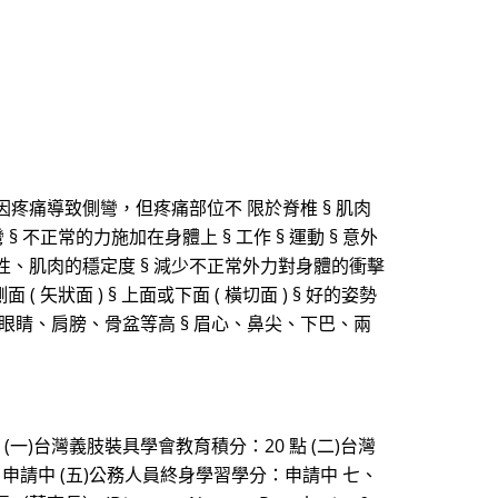
因疼痛導致側彎，但疼痛部位不 限於脊椎 § 肌肉
 § 不正常的力施加在身體上 § 工作 § 運動 § 意外
彈性、肌肉的穩定度 § 減少不正常外力對身體的衝擊
( 矢狀面 ) § 上面或下面 ( 橫切面 ) § 好的姿勢
§ 眼睛、肩膀、骨盆等高 § 眉心、鼻尖、下巴、兩
(一)台灣義肢裝具學會教育積分：20 點 (二)台灣
申請中 (五)公務人員終身學習學分：申請中 七、