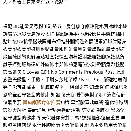
人，外表上看來會有以下幾點：
標籤 3D能量足弓腳正鞋墊五十肩健康守護鍺健水寶冰紗冰紗
護肩帶冰紗雙層護腰太陽眼鏡媽媽手小腿套影片手機抗輻射
貼片抗UV抗電磁波隔離布拇指外翻拇趾外翻眼罩網球肘緊身
衣美塑衣美塑褲肌耐貼能量服飾能量毯能量煥顏能量美塑褲
能量襪腱鞘炎舒痛貼袖套記憶型泡棉護肘護腰護腳踝護膝負
離子運動服飾遠紅外線陳宇茹陳慈惠電磁波鞋墊髕骨帶髖關
節高爾夫 0 Loves 知識 No Comments Previous Post 上班
族整天鍵盤、手機，手肘有放鬆了嗎? Next Post 腳碰地痛到
哭？你可能罹患「足底筋膜炎」 相關文章 知識 防疫武漢肺炎
恩悠全面守護您的健康 知識 冬天保暖你穿對了嗎? 這幾個部
位最重要
醫療護腰背架推薦
知識 早起膝蓋喀喀響 退化性膝關
節炎大解析 最新消息 鞋墊舊換新活動 防疫武漢肺炎 恩悠全
面守護您的健康 冬天保暖你穿對了嗎? 這幾個部位最重要 早
起膝蓋喀喀響 退化性膝關節炎大解析 肌耐貼主要功用大解析