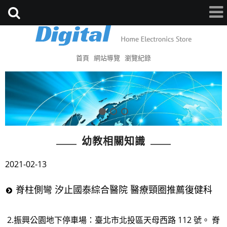
首頁
網站導覽
瀏覽紀錄
幼教相關知識
2021-02-13
脊柱側彎 汐止國泰綜合醫院 醫療頸圈推薦復健科
2.振興公園地下停車場：臺北市北投區天母西路 112 號。 脊