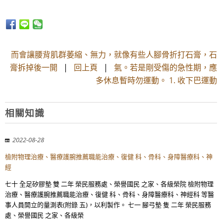
而會讓腰背肌群萎縮、無力，就像有些人腳骨折打石膏，石
膏拆掉後一開
|
回上頁
|
氣。若是剛受傷的急性期，應
多休息暫時勿運動。 1. 收下巴運動
相關知識
2022-08-28
檢附物理治療、醫療護腕推薦職能治療、復健 科、骨科、身障醫療科、神
經
七十 全足矽膠墊 雙 二年 榮民服務處、榮譽國民 之家、各級榮院 檢附物理
治療、醫療護腕推薦職能治療、復健 科、骨科、身障醫療科、神經科 等醫
事人員開立的量測表(附錄 五)，以利製作。 七一 腳弓墊 隻 二年 榮民服務
處、榮譽國民 之家、各級榮