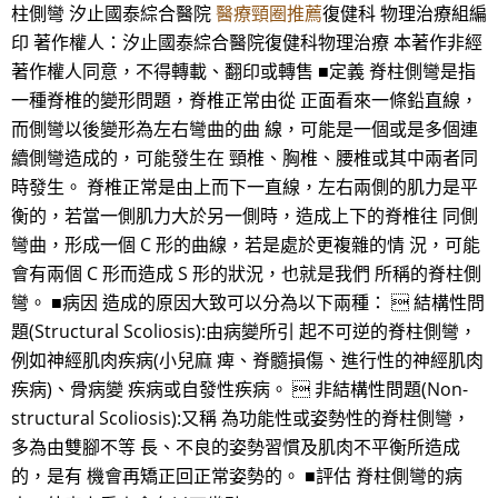
柱側彎 汐止國泰綜合醫院
醫療頸圈推薦
復健科 物理治療組編
印 著作權人：汐止國泰綜合醫院復健科物理治療 本著作非經
著作權人同意，不得轉載、翻印或轉售 ■定義 脊柱側彎是指
一種脊椎的變形問題，脊椎正常由從 正面看來一條鉛直線，
而側彎以後變形為左右彎曲的曲 線，可能是一個或是多個連
續側彎造成的，可能發生在 頸椎、胸椎、腰椎或其中兩者同
時發生。 脊椎正常是由上而下一直線，左右兩側的肌力是平
衡的，若當一側肌力大於另一側時，造成上下的脊椎往 同側
彎曲，形成一個 C 形的曲線，若是處於更複雜的情 況，可能
會有兩個 C 形而造成 S 形的狀況，也就是我們 所稱的脊柱側
彎。 ■病因 造成的原因大致可以分為以下兩種：  結構性問
題(Structural Scoliosis):由病變所引 起不可逆的脊柱側彎，
例如神經肌肉疾病(小兒麻 痺、脊髓損傷、進行性的神經肌肉
疾病)、骨病變 疾病或自發性疾病。  非結構性問題(Non-
structural Scoliosis):又稱 為功能性或姿勢性的脊柱側彎，
多為由雙腳不等 長、不良的姿勢習慣及肌肉不平衡所造成
的，是有 機會再矯正回正常姿勢的。 ■評估 脊柱側彎的病