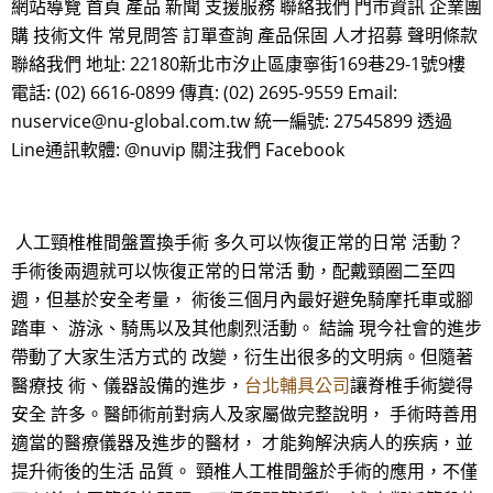
網站導覽 首頁 產品 新聞 支援服務 聯絡我們 門市資訊 企業團
購 技術文件 常見問答 訂單查詢 產品保固 人才招募 聲明條款
聯絡我們 地址: 22180新北市汐止區康寧街169巷29-1號9樓
電話: (02) 6616-0899 傳真: (02) 2695-9559 Email:
nuservice@nu-global.com.tw 統一編號: 27545899 透過
Line通訊軟體: @nuvip 關注我們 Facebook
人工頸椎椎間盤置換手術 多久可以恢復正常的日常 活動？
手術後兩週就可以恢復正常的日常活 動，配戴頸圈二至四
週，但基於安全考量， 術後三個月內最好避免騎摩托車或腳
踏車、 游泳、騎馬以及其他劇烈活動。 結論 現今社會的進步
帶動了大家生活方式的 改變，衍生出很多的文明病。但隨著
醫療技 術、儀器設備的進步，
台北輔具公司
讓脊椎手術變得
安全 許多。醫師術前對病人及家屬做完整說明， 手術時善用
適當的醫療儀器及進步的醫材， 才能夠解決病人的疾病，並
提升術後的生活 品質。 頸椎人工椎間盤於手術的應用，不僅