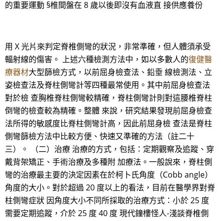
的重要運動 §椎間盤在 8 歲以後即沒有血液直 接供應養份
用 X 光片來判定脊椎側彎的狀況，非常準確，但人體須承受
輻射線的傷害。 上述六種檢測方法中，如以多數人的
復健醫
療器材
大型篩檢方式，以前屈身檢查法、鉛垂 線檢測法、立
姿檢查法及脊柱側彎計等四種最常使用。其中前屈身檢查法
對於檢 查胸椎脊柱側彎較精確，脊柱側彎計則對這腰椎脊柱
倒彎的檢查較為精確。整體 來說，研究結果發現前屈身檢查
法所得的敏感度比脊柱側彎計高，因此前屈身檢 查法是脊柱
側彎篩檢方法中比較方便、快速又準確的方法（註二十
三）。 （二）治療 治療的方式，包括：定期觀察及追蹤、穿
戴背架矯正、手術治療及多種附 加療法。一般說來，脊柱側
彎的治療最主要的決定因素在於柯卜氏角度（Cobb angle）
角度的大小。對於超過 20 度以上的看法，目前在醫學界對脊
柱側彎症狀 因角度大小不同所採取的治療方式：小於 25 度
需要定期追蹤，介於 25 度 40 度 現代鐘樓怪人-淺談脊椎側