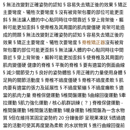
§ 無法改變對正確姿勢的認知 § 容易失去矯正後的效果 § 矯正
主要彎度、犧牲次要彎度 § 沒有被背架包覆的部位可能更歪
斜 § 無法讓人體的中心點同時往中間靠近 § 穿上背架後，軀
幹可能更加歪斜 § 使脊椎及其周圍的肌肉變僵硬 背架可能造
成的問題 § 無法改變對正確姿勢的認知 § 容易失去矯正後的
效果 § 矯正主要彎度、犧牲次要彎度 §
脊椎矯正器
沒有被背
架包覆的部位可能更歪斜 § 無法讓人體的中心點同時往中間
靠近 § 穿上背架後，軀幹可能更加歪斜 § 使脊椎及其周圍的
肌肉變僵硬 健康的脊椎 § 平衡的脊椎 § 要有適當的側面曲線
§ 減少關節受力 § 良好的姿勢體態 § 用正確的力量使用身體 §
足夠的關節活動度 § 脊椎不過度僵硬 § 脊椎不過度柔軟 § 肌
肉要有適當的張力及延展性 § 不過度緊繃 § 不過度癱軟 § 適
當的肌肉力量 脊椎保健運動 §椎間盤運動 §曲線回復運動 §牽
拉運動 §肌力強化運動 / 核心肌群訓練 ( ？ ) 脊椎保健運動 -
椎間盤運動 §椎間盤活動運動 §暖身運動 §椎間盤為一含水物
質 §但在維持某固定姿勢約 20 分鐘後即 呈現果凍狀 §透過適
當的活動可使其再度變為柔軟 的水狀物質 § 進行曲線回復前