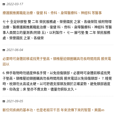
2022-03-17
療護腕推薦職能治療、復健 科、骨科、身障醫療科、神經科 等醫事
七十 全足矽膠墊 雙 二年 榮民服務處、榮譽國民 之家、各級榮院 檢附物理
治療、醫療護腕推薦職能治療、復健 科、骨科、身障醫療科、神經科 等醫
事人員開立的量測表(附錄 五)，以利製作。 七一 腳弓墊 隻 二年 榮民服務
處、榮譽國民 之家、各級榮
2021-06-04
必要時可身體前移或找凳子墊高。頸椎壓迫頸圈輔具勿長時間用肩 膀夾電
話以
6. 伸手取物時勿過度伸長手臂，以免扭傷頸部。必要時可身體前移或找凳
子墊高。頸椎壓迫頸圈輔具勿長時間用肩 膀夾電話以免扭傷頸部。 7. 睡覺
時，枕頭勿太高或太硬。以可舒適支撐頭及頸於正確姿勢，避免頸部過度
伸、仰為宜；床 墊亦不應太軟，儘量勿俯臥太久。
2021-09-05
斷任何疾病的基本功，也是老祖宗千百 年來流傳下來的智慧。美國as