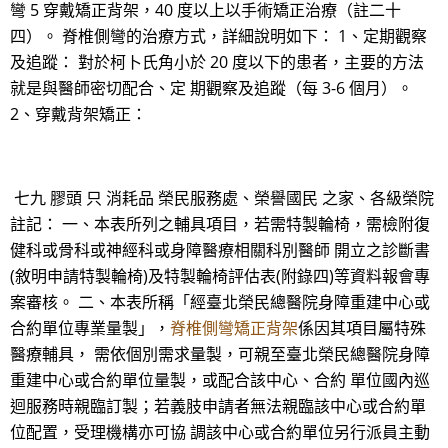
彎 5 穿戴矯正背架，40 度以上以手術矯正治療（註二十
四）。 脊椎側彎的治療方式，詳細說明如下： 1、定期觀察
及追蹤： 對於柯卜氏角小於 20 度以下的患者，主要的方法
就是與醫師密切配合、定 期觀察及追蹤（每 3-6 個月）。
2、穿戴背架矯正：
七九 膠頭 只 消耗品 榮民服務處、榮譽國民 之家、各級榮院
註記： 一、本表所列之輔具項目，若需特製輪椅，需檢附復
健科或骨科或神經科或身障醫療相關科別醫師 開立之診斷書
(敘明申請特製輪椅)及特製輪椅評估表(附錄四)等資料報會專
案審核。 二、本表所稱「經臺北榮民總醫院身障重建中心或
合約單位專業量製」，
脊椎側彎矯正背架
係因其項目屬特殊
醫療輔具， 需依個別需求量製，可親至臺北榮民總醫院身障
重建中心或合約單位量製，或配合該中心、合約 單位國內巡
迴服務時親臨訂製；若義肢申請者無法親臨該中心或合約單
位配置，受理機構亦可協 調該中心或合約單位另行派員主動