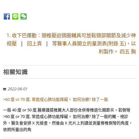
1. 收下巴運動：頸椎壓迫頸圈輔具可放鬆頸部關節及減少神
經壓
|
回上頁
|
等醫事人員開立的量測表(附錄 五)，以
利製作。 四五 胸
相關知識
2022-06-01
>60 度 or 70 度, 常造成心肺功能障礙。 如何治療? 除了一般
一般 40 度 or 50 度,醫療護膝推薦大人部份合併脊椎退化關節炎。若側彎
>60 度 or 70 度, 常造成心肺功能障礙。 如何治療? 除了一般的觸、視診
外，醫生會安排 X 光檢查，然後由 X 光片上判讀並測量脊椎側彎的角度，
依照所量出的角