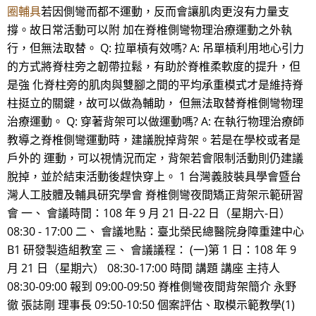
圈輔具
若因側彎而都不運動，反而會讓肌肉更沒有力量支
撐。故日常活動可以附 加在脊椎側彎物理治療運動之外執
行，但無法取替。 Q: 拉單槓有效嗎? A: 吊單槓利用地心引力
的方式將脊柱旁之韌帶拉鬆，有助於脊椎柔軟度的提升，但
是強 化脊柱旁的肌肉與雙腳之間的平均承重模式才是維持脊
柱挺立的關鍵，故可以做為輔助， 但無法取替脊椎側彎物理
治療運動。 Q: 穿著背架可以做運動嗎? A: 在執行物理治療師
教導之脊椎側彎運動時，建議脫掉背架。若是在學校或者是
戶外的 運動，可以視情況而定，背架若會限制活動則仍建議
脫掉，並於結束活動後趕快穿上。 1 台灣義肢裝具學會暨台
灣人工肢體及輔具研究學會 脊椎側彎夜間矯正背架示範研習
會 一、 會議時間：108 年 9 月 21 日-22 日（星期六-日）
08:30 - 17:00 二、 會議地點：臺北榮民總醫院身障重建中心
B1 研發製造組教室 三、 會議議程： (一)第 1 日：108 年 9
月 21 日（星期六） 08:30-17:00 時間 講題 講座 主持人
08:30-09:00 報到 09:00-09:50 脊椎側彎夜間背架簡介 永野
徹 張誌剛 理事長 09:50-10:50 個案評估、取模示範教學(1)