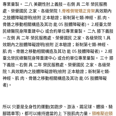
專業量製。 二八 美觀性肘上義肢－右側 具 二年 榮民服務
處、榮譽國民 之家、各級榮院 1.
脊椎側彎矯正背架
具效期內
之肢體障礙證明(檢附 正本驗證；新制第七類-神經、肌 肉、
骨骼之移動相關構造及其功 能 05 肢體障礙者)。 2.經臺北榮
民總醫院身障重建中心 或合約單位專業量製。 二九 膝下義肢
－左側 具 二年 榮民服務處、榮譽國民 之家、各級榮院 1.具
效期內之肢體障礙證明(檢附 正本驗證；新制第七類-神經、
肌 肉、骨骼之移動相關構造及其功 能 05 肢體障礙者)。 2.經
臺北榮民總醫院身障重建中心 或合約單位專業量製。 三十 膝
下義肢－右側 具 二年 榮民服務處、榮譽國民 之家、各級榮
院 1.具效期內之肢體障礙證明(檢附 正本驗證；新制第七類-
神經、肌 肉、骨骼之移動相關構造及其功 能 05 肢體障礙
者)。
所以 只要是全身性的運動(如跑步、游泳、踢足球、體操、騎
腳踏車等)，都可以維持適當的上 下肢肌肉力量，
頸椎壓迫頸