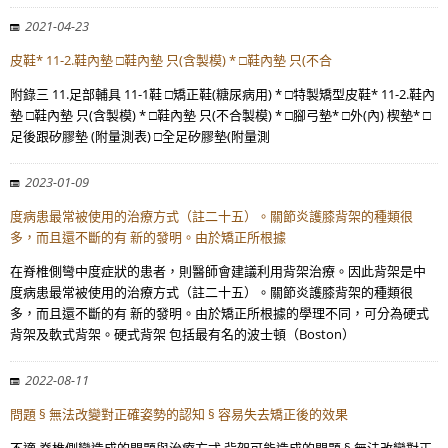
2021-04-23
皮鞋* 11-2.鞋內墊 □鞋內墊 只(含製模) * □鞋內墊 只(不合
附錄三 11.足部輔具 11-1鞋 □矯正鞋(糖尿病用) * □特製矯型皮鞋* 11-2.鞋內
墊 □鞋內墊 只(含製模) * □鞋內墊 只(不合製模) * □腳弓墊* □外(內) 楔墊* □
足後跟矽膠墊 (附量測表) □全足矽膠墊(附量測
2023-01-09
度病患最常被使用的治療方式（註二十五）。關節炎護膝背架的種類很
多，而且還不斷的有 新的發明。由於矯正所根據
在脊椎側彎中度症狀的患者，則醫師會建議利用背架治療。因此背架是中
度病患最常被使用的治療方式（註二十五）。關節炎護膝背架的種類很
多，而且還不斷的有 新的發明。由於矯正所根據的學理不同，可分為硬式
背架及軟式背架。硬式背架 包括最有名的波士頓（Boston）
2022-08-11
問題 § 無法改變對正確姿勢的認知 § 容易失去矯正後的效果