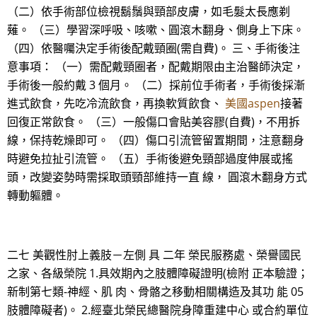
（二）依手術部位檢視鬍鬚與頸部皮膚，如毛髮太長應剃
薙。 （三）學習深呼吸、咳嗽、圓滾木翻身、側身上下床。
（四）依醫囑決定手術後配戴頸圈(需自費)。 三、手術後注
意事項： （一）需配戴頸圈者，配戴期限由主治醫師決定，
手術後一般約戴 3 個月。 （二）採前位手術者，手術後採漸
進式飲食，先吃冷流飲食，再換軟質飲食、
美國aspen
接著
回復正常飲食。 （三）一般傷口會貼美容膠(自費)，不用拆
線，保持乾燥即可。 （四）傷口引流管留置期間，注意翻身
時避免拉扯引流管。 （五）手術後避免頸部過度伸展或搖
頭，改變姿勢時需採取頭頸部維持一直 線， 圓滾木翻身方式
轉動軀體。
二七 美觀性肘上義肢－左側 具 二年 榮民服務處、榮譽國民
之家、各級榮院 1.具效期內之肢體障礙證明(檢附 正本驗證；
新制第七類-神經、肌 肉、骨骼之移動相關構造及其功 能 05
肢體障礙者)。 2.經臺北榮民總醫院身障重建中心 或合約單位