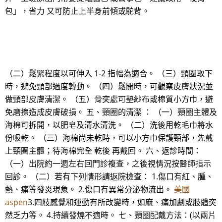
包」，省力 又可防止上半身前傾或駝背。
（二）鬆緊程度以可伸入 1-2 指幅為適合。 （三）頸圈取下
時，避免頸部過度轉動。 （四）鬆開時，可觀察皮膚狀況並
做頸部皮膚清潔。 （五）骨突處可墊紗布或棉質小方巾，避
免磨擦造成皮膚破損。 五、頸圈的清潔 ： （一）頸圈主體及
海棉可拆開，以肥皂及清水清洗。 （二）洗後用乾毛巾將水
份吸乾。 （三）海棉尚未乾時，可以小方巾保護頸部，先戴
上頸圈主體；待海棉完全 乾後 再戴回。 六、返診時間：
（一）出院約一週左右回門診複查，之後視情況按醫師指示
回診。 （二）若有下列情形請返院檢查： 1.傷口有紅、腫、
熱、痛等發炎現象。 2.傷口有異常分泌物流出。
美國
aspen
3.四肢感覺和運動有所改變時，如麻、痛加劇或肢體突
然乏力等。 4.持續發燒不適時。 七、頸圈配戴方法：(以兩片