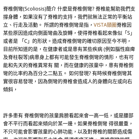
脊椎側彎(Scoliosis)簡介 什麼是脊椎側彎? 脊椎能幫助我們支
撐身體，如果沒有了脊椎的支持，我們就無法正常的平衡站
立、行走及活動。 所謂的脊椎側彎是指，
VISTA頸圈
脊椎因
某些原因造成向側面彎曲及旋轉，使得脊椎看起來像似「S」
或者是 「C」的形狀。造成脊椎側彎的確切原因至今不明，
目前所知道的是，在健康者或是患有某些疾病 (例如腦性麻痺
及脊柱裂等)病患身上都有可能發生脊椎側彎的情形，也有可
能和先天的脊椎異常有 關，而在健康的孩童中，患有脊椎側
彎的比率約為百分之二點五。 如何發現? 有時候脊椎側彎其
實很容易發現，因為側彎的脊椎會造成人的身體向左或向右
傾斜，
許多患有 脊椎側彎的孩童肩膀看起來會一高一低，或是腰部
會不平行而看起來傾向於某一邊。如果脊椎側彎 得很嚴重，
不只可能會影響孩童的心肺功能，以及對脊椎的關節造成傷