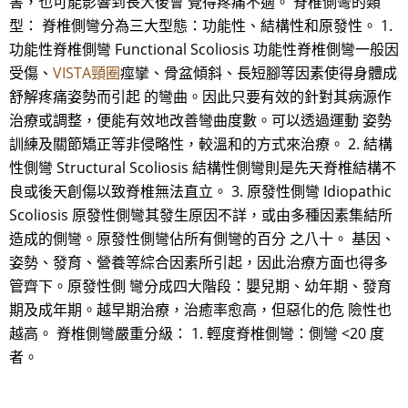
害，也可能影響到長大後會 覺得疼痛不適。 脊椎側彎的類
型： 脊椎側彎分為三大型態：功能性、結構性和原發性。 1.
功能性脊椎側彎 Functional Scoliosis 功能性脊椎側彎一般因
受傷、
VISTA頸圈
痙攣、骨盆傾斜、長短腳等因素使得身體成
舒解疼痛姿勢而引起 的彎曲。因此只要有效的針對其病源作
治療或調整，便能有效地改善彎曲度數。可以透過運動 姿勢
訓練及關節矯正等非侵略性，較溫和的方式來治療。 2. 結構
性側彎 Structural Scoliosis 結構性側彎則是先天脊椎結構不
良或後天創傷以致脊椎無法直立。 3. 原發性側彎 Idiopathic
Scoliosis 原發性側彎其發生原因不詳，或由多種因素集結所
造成的側彎。原發性側彎佔所有側彎的百分 之八十。 基因、
姿勢、發育、營養等綜合因素所引起，因此治療方面也得多
管齊下。原發性側 彎分成四大階段：嬰兒期、幼年期、發育
期及成年期。越早期治療，治癒率愈高，但惡化的危 險性也
越高。 脊椎側彎嚴重分級： 1. 輕度脊椎側彎：側彎 <20 度
者。