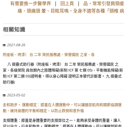
有需要進一步醫學界
|
回上頁
|
品，常常引發肩頸痠
痛、頭痛頭 暈、目眩耳鳴、全身不適等各種「頸椎 病
相關知識
2021-08-26
附座板、烤漆） 台 二年 榮民服務處、榮譽國民 之家、各
八 摺疊式助行器（附座板、烤漆） 台 二年 榮民服務處、榮譽國民 之
家、各級榮院 具效期內之肢體障礙(新制 ICF 第 七類 05)、平衡機能障礙(新
制 ICF 第二類 03)證明者，得以身心障礙 證明正本替代診斷書。 九 摺疊式
助行器(
2023-05-02
走和跑步。 運動穩定：膝蓋在人體運動中，可以讓腿部肌肉和關節協調運
動，維持身體的平衡和穩定，以防止跌倒和意外傷
支撐體重：膝蓋是身體重要的支撐部位之一，能夠承受身體的重量，讓人
可以站立、行走和跑步。 運動穩定：膝蓋在人體運動中，可以讓腿部肌肉