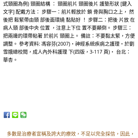
式頸圈為例) 頸圈結構 ： 頸圈前片 頸圈後片 護墊形狀 [鍵入
文字] 配戴方法： 步驟一：前片輕放於 鎖 骨與胸口之上， 然
後把 鬆緊帶由頸 部後面環繞 黏貼好 ！ 步驟二：把後 片放 在
病人頸 部後中央 位置 ，注意上下位 置不要顛倒。 步驟三：
把兩邊的環帶粘著 於前片 頸圈上。 備註：不要黏太緊，方便
調整。 參考資料: 馮容芬(2007)‧神經系統疾病之護理‧於劉
雪娥總校閱，成人內外科護理 下(四版，3-117 頁)‧ 台北：
華杏。
多數是治療者宣稱及誇大的療效，不足以完全採信，因此，