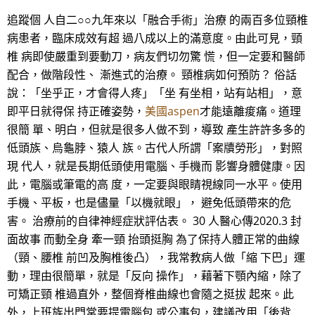
追蹤個 人自二○○九年來以「融合手術」治療 的兩百多位頸椎
病患者，臨床成效有超 過八成以上的滿意度。由此可見，頸
椎 病即使嚴重到要動刀，病友們切勿驚 慌，但一定要和醫師
配合，做階段性、 漸進式的治療。 頸椎病如何預防？ 俗話
說：「坐乎正，才會得人疼」「坐 有坐相，站有站相」，意
即平日就得保 持正確姿勢，
美國aspen
才能遠離痠痛。道理
很簡 單、明白，但就是很多人做不到，導致 產生許許多多的
低頭族、烏龜脖、猿人 族。古代人所謂「案牘勞形」，對照
現 代人，就是長期低頭使用電腦、手機而 影響身體健康。因
此，電腦或筆電的高 度，一定要與眼睛視線同一水平。使用
手機、平板，也是儘量「以機就眼」， 避免低頭帶來的危
害。 治療前的自律神經症狀評估表。 30 人醫心傳2020.3 封
面故事 而動全身 牽一頸 抬頭挺胸 為了保持人體正常的曲線
（頸、腰椎 前凹及胸椎後凸），我常教病人做「縮 下巴」運
動，理由很簡單，就是「反向 操作」，藉著下顎內縮，除了
可矯正頸 椎過直外，整個脊椎曲線也會隨之挺拔 起來。此
外，上班族出門常要提電腦包 或公事包，建議改用「後背