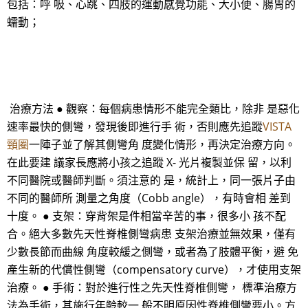
包括：呼 吸、心跳、四肢的運動感覺功能、大小便、腸胃的
蠕動；
治療方法 ● 觀察：每個病患情形不能完全類比，除非 是惡化
速率最快的側彎，發現後即進行手 術，否則應先追蹤
VISTA
頸圈
一陣子並了解其側彎角 度變化情形，再決定治療方向。
在此要建 議家長應將小孩之追蹤 X- 光片複製並保 留，以利
不同醫院或醫師判斷。須注意的 是，統計上，同一張片子由
不同的醫師所 測量之角度（Cobb angle），有時會相 差到
十度。 ● 支架：穿背架是件相當辛苦的事，很多小 孩不配
合。絕大多數先天性脊椎側彎病患 支架治療並無效果，僅有
少數長節而曲線 角度較緩之側彎，或者為了肢體平衡，避 免
產生新的代償性側彎（compensatory curve），才使用支架
治療。 ● 手術：對於進行性之先天性脊椎側彎， 標準治療方
法為手術，其施行年齡較一 般不明原因性脊椎側彎要小。方