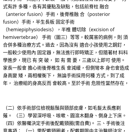
式有許 多種，各有其優點及缺點，包括前脊柱 融合
（anterior fusion）手術，後脊椎融 合（posterior
fusion）手術，半生長板 固定手術
（hemiepiphysiodesis），半椎 體切除（excision of
hemivertebrae） 手術（圖三）等等，較厲害的病例，則 須
合併多種治療方式。過去，因為沒有 適合小孩使用之鋼釘，
一般較少使用內 固定器，無法進行即時矯正，但隨著材 料科
學進步，現已 有 突 破， 如 有 需 要，三歲以上即可 使用。
家長一般會 擔心術後脊椎生長 會減緩，但側彎本 身也會造成
身高變 矮，兩相權衡下， 無論手術採用何種 方式，到了成
年， 治療組的身高反而 會較高。至於手術 危險性當然存在，
（二）依手術部位檢視鬍鬚與頸部皮膚，如毛髮太長應剃
薙。 （三）學習深呼吸、咳嗽、圓滾木翻身、側身上下床。
（四）依醫囑決定手術後配戴頸圈(需自費)。 三、手術後注
意事項： （一）需配戴頸圈者，配戴期限由主治醫師決定，