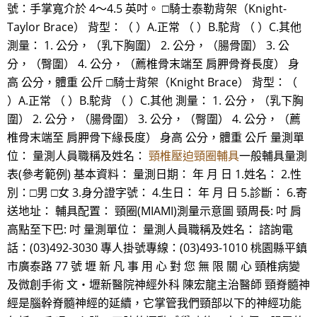
號：手掌寬介於 4～4.5 英吋。 □騎士泰勒背架（Knight-
Taylor Brace） 背型：（ ）A.正常 （ ）B.駝背 （ ）C.其他
測量： 1. 公分，（乳下胸圍） 2. 公分，（腸骨圍） 3. 公
分，（臀圍） 4. 公分，（薦椎骨末端至 肩胛骨脊長度） 身
高 公分，體重 公斤 □騎士背架（Knight Brace） 背型：（
）A.正常 （ ）B.駝背 （ ）C.其他 測量： 1. 公分，（乳下胸
圍） 2. 公分，（腸骨圍） 3. 公分，（臀圍） 4. 公分，（薦
椎骨末端至 肩胛骨下緣長度） 身高 公分，體重 公斤 量測單
位： 量測人員職稱及姓名：
頸椎壓迫頸圈輔具
一般輔具量測
表(參考範例) 基本資料： 量測日期： 年 月 日 1.姓名： 2.性
別：□男 □女 3.身分證字號： 4.生日： 年 月 日 5.診斷： 6.寄
送地址： 輔具配置： 頸圈(MIAMI)測量示意圖 頸周長: 吋 肩
高點至下巴: 吋 量測單位： 量測人員職稱及姓名： 諮詢電
話：(03)492-3030 專人掛號專線：(03)493-1010 桃園縣平鎮
市廣泰路 77 號 壢 新 凡 事 用 心 對 您 無 限 關 心 頸椎病變
及微創手術 文‧壢新醫院神經外科 陳宏龍主治醫師 頸脊髓神
經是腦幹脊髓神經的延續，它掌管我們頸部以下的神經功能