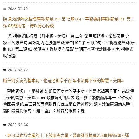
2023-01-16
院 具效期內之肢體障礙(新制 ICF 第 七類 05)、平衡機能障礙(新制 ICF 第二
類 03)證明者，得以身心障礙
八 摺疊式助行器（附座板、烤漆） 台 二年 榮民服務處、榮譽國民 之
家、各級榮院 具效期內之肢體障礙(新制 ICF 第 七類 05)、平衡機能障礙(新
制 ICF 第二類 03)證明者，得以身心障礙 證明正本替代診斷書。 九 摺疊式
助行器(
2021-07-12
斷任何疾病的基本功，也是老祖宗千百 年來流傳下來的智慧。美國a
「望聞問切」，是醫師 診斷任何疾病的基本功，也是老祖宗千百 年來流傳
下來的智慧。美國aspen頸椎病的臨床表 現，多半繁複而非專一，常常又
會因長期 的生理異常而導致身心症或是自律神經失 調。診治這類病人時，
醫師最需要做的， 是「望」：關愛的眼神；是
2023-01-24
，都可以維持適當的上 下肢肌肉力量，醫療護膝推薦若因側彎而都不運