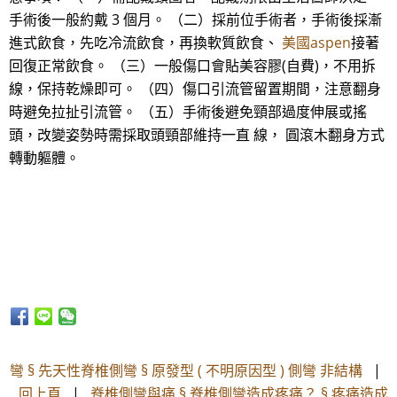
手術後一般約戴 3 個月。 （二）採前位手術者，手術後採漸
進式飲食，先吃冷流飲食，再換軟質飲食、
美國aspen
接著
回復正常飲食。 （三）一般傷口會貼美容膠(自費)，不用拆
線，保持乾燥即可。 （四）傷口引流管留置期間，注意翻身
時避免拉扯引流管。 （五）手術後避免頸部過度伸展或搖
頭，改變姿勢時需採取頭頸部維持一直 線， 圓滾木翻身方式
轉動軀體。
彎 § 先天性脊椎側彎 § 原發型 ( 不明原因型 ) 側彎 非結構
|
回上頁
|
脊椎側彎與痛 § 脊椎側彎造成疼痛？ § 疼痛造成