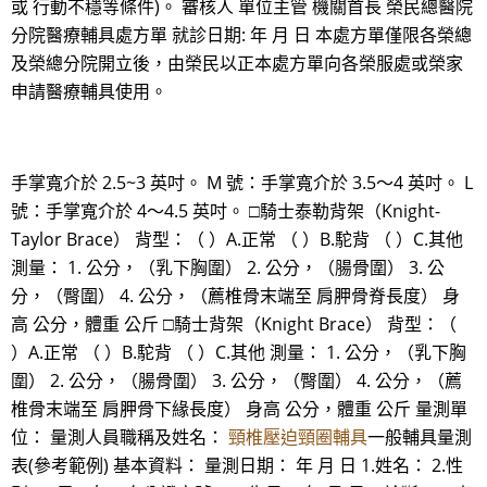
或 行動不穩等條件)。 審核人 單位主管 機關首長 榮民總醫院
分院醫療輔具處方單 就診日期: 年 月 日 本處方單僅限各榮總
及榮總分院開立後，由榮民以正本處方單向各榮服處或榮家
申請醫療輔具使用。
手掌寬介於 2.5~3 英吋。 M 號：手掌寬介於 3.5～4 英吋。 L
號：手掌寬介於 4～4.5 英吋。 □騎士泰勒背架（Knight-
Taylor Brace） 背型：（ ）A.正常 （ ）B.駝背 （ ）C.其他
測量： 1. 公分，（乳下胸圍） 2. 公分，（腸骨圍） 3. 公
分，（臀圍） 4. 公分，（薦椎骨末端至 肩胛骨脊長度） 身
高 公分，體重 公斤 □騎士背架（Knight Brace） 背型：（
）A.正常 （ ）B.駝背 （ ）C.其他 測量： 1. 公分，（乳下胸
圍） 2. 公分，（腸骨圍） 3. 公分，（臀圍） 4. 公分，（薦
椎骨末端至 肩胛骨下緣長度） 身高 公分，體重 公斤 量測單
位： 量測人員職稱及姓名：
頸椎壓迫頸圈輔具
一般輔具量測
表(參考範例) 基本資料： 量測日期： 年 月 日 1.姓名： 2.性