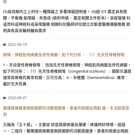
經
(5)具效期內之上列任一種障礙之 多重障礙證明者。 (6)經 ICF 鑑定具有肢
體、平衡機 能障礙、失智症 (檢附申請、 鑑定相關文件影本)，並經復健 科
或骨科或神經科或身障醫療 相關科別醫師評估開立診斷書醫療護腕推薦 敘
明具有高背輪椅輔具需求
2022-06-10
側彎、神經肌肉病變及骨性病變，如下列分析：: （1）先天性脊椎側彎
1、非自發性脊椎側彎： 包括先天性脊椎側彎、神經肌肉病變及骨性病變，
如下列分析：: （1）先天性脊椎側彎（congenital scoliosis）：關節炎護膝
通常與脊椎的異常有關，又可分為： A、半椎體（hemivertebra）異常：
屬於先天性異
2022-06-07
療護膝推薦患側肩關節的活動度變差，患者的肩膀出現劇 痛，生活起居受
到
又稱為「五十肩」。主要症 狀是肩膀疼痛及僵硬，疼痛時好時壞，經過
一、二個月，醫療護膝推薦患側肩關節的活動度變差，患者的肩膀出現劇