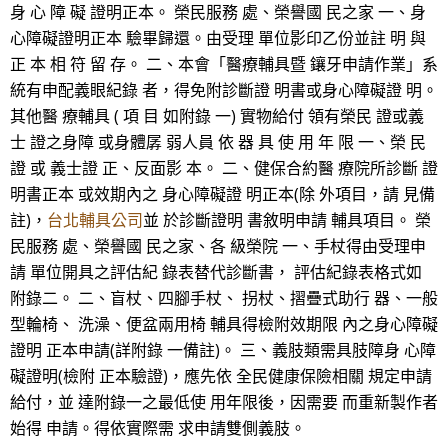
身 心 障 礙 證明正本。 榮民服務 處、榮譽國 民之家 一、身
心障礙證明正本 驗畢歸還。由受理 單位影印乙份並註 明 與
正 本 相 符 留 存。 二、本會「醫療輔具暨 鑲牙申請作業」系
統有申配義眼紀錄 者，得免附診斷證 明書或身心障礙證 明。
其他醫 療輔具 ( 項 目 如附錄 一) 實物給付 領有榮民 證或義
士 證之身障 或身體孱 弱人員 依 器 具 使 用 年 限 一、榮 民
證 或 義士證 正、反面影 本。 二、健保合約醫 療院所診斷 證
明書正本 或效期內之 身心障礙證 明正本(除 外項目，請 見備
註)，
台北輔具公司
並 於診斷證明 書敘明申請 輔具項目。 榮
民服務 處、榮譽國 民之家、各 級榮院 一、手杖得由受理申
請 單位開具之評估紀 錄表替代診斷書， 評估紀錄表格式如
附錄二。 二、盲杖、四腳手杖、 拐杖、摺疊式助行 器、一般
型輪椅、 洗澡、便盆兩用椅 輔具得檢附效期限 內之身心障礙
證明 正本申請(詳附錄 一備註)。 三、義肢類需具肢障身 心障
礙證明(檢附 正本驗證)，應先依 全民健康保險相關 規定申請
給付，並 達附錄一之最低使 用年限後，因需要 而重新製作者
始得 申請。得依實際需 求申請雙側義肢。