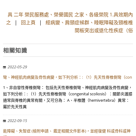
具 二年 榮民服務處、榮譽國民 之家、各級榮院 1.具效期內
之
|
回上頁
|
經病變、肩頸症候群、睡眠障礙及頸椎椎
間板突出或退化性疾症（俗
相關知識
2022-05-29
彎、神經肌肉病變及骨性病變，如下列分析：: （1）先天性脊椎側彎（con
1、非自發性脊椎側彎： 包括先天性脊椎側彎、神經肌肉病變及骨性病變，
如下列分析：: （1）先天性脊椎側彎（congenital scoliosis）：關節炎護膝
通常與脊椎的異常有關，又可分為： A、半椎體（hemivertebra）異常：
屬於先天性異
2022-09-15
能障礙、失智症 (檢附申請、 鑑定相關文件影本)，並經復健 科或骨科或神