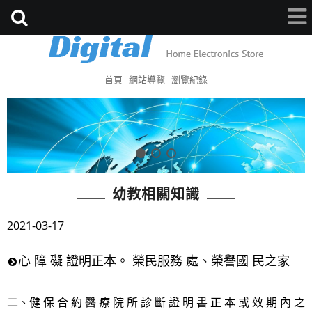
首頁
網站導覽
瀏覽紀錄
幼教相關知識
2021-03-17
心 障 礙 證明正本。 榮民服務 處、榮譽國 民之家
二、健 保 合 約 醫 療 院 所 診 斷 證 明 書 正 本 或 效 期 內 之