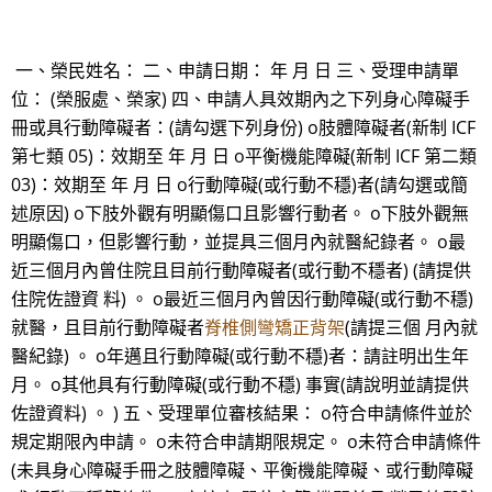
一、榮民姓名： 二、申請日期： 年 月 日 三、受理申請單
位： (榮服處、榮家) 四、申請人具效期內之下列身心障礙手
冊或具行動障礙者：(請勾選下列身份) o肢體障礙者(新制 ICF
第七類 05)：效期至 年 月 日 o平衡機能障礙(新制 ICF 第二類
03)：效期至 年 月 日 o行動障礙(或行動不穩)者(請勾選或簡
述原因) o下肢外觀有明顯傷口且影響行動者。 o下肢外觀無
明顯傷口，但影響行動，並提具三個月內就醫紀錄者。 o最
近三個月內曾住院且目前行動障礙者(或行動不穩者) (請提供
住院佐證資 料) 。 o最近三個月內曾因行動障礙(或行動不穩)
就醫，且目前行動障礙者
脊椎側彎矯正背架
(請提三個 月內就
醫紀錄) 。 o年邁且行動障礙(或行動不穩)者：請註明出生年
月。 o其他具有行動障礙(或行動不穩) 事實(請說明並請提供
佐證資料) 。 ) 五、受理單位審核結果： o符合申請條件並於
規定期限內申請。 o未符合申請期限規定。 o未符合申請條件
(未具身心障礙手冊之肢體障礙、平衡機能障礙、或行動障礙