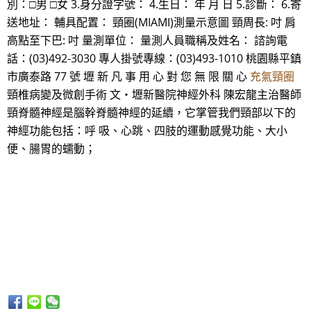
別：□男 □女 3.身分證字號： 4.生日： 年 月 日 5.診斷： 6.寄
送地址： 輔具配置： 頸圈(MIAMI)測量示意圖 頸周長: 吋 肩
高點至下巴: 吋 量測單位： 量測人員職稱及姓名： 諮詢電
話：(03)492-3030 專人掛號專線：(03)493-1010 桃園縣平鎮
市廣泰路 77 號 壢 新 凡 事 用 心 對 您 無 限 關 心
充氣頸圈
頸椎病變及微創手術 文‧壢新醫院神經外科 陳宏龍主治醫師
頸脊髓神經是腦幹脊髓神經的延續，它掌管我們頸部以下的
神經功能包括：呼 吸、心跳、四肢的運動感覺功能、大小
便、腸胃的蠕動；