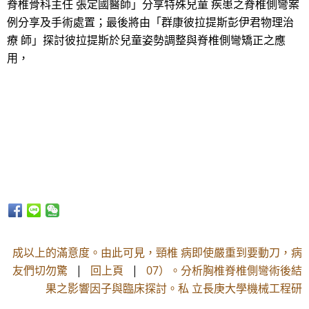
脊椎骨科主任 張定國醫師」分享特殊兒童 疾患之脊椎側彎案
例分享及手術處置；最後將由「群康彼拉提斯彭伊君物理治
療 師」探討彼拉提斯於兒童姿勢調整與脊椎側彎矯正之應
用，
成以上的滿意度。由此可見，頸椎 病即使嚴重到要動刀，病
友們切勿驚
|
回上頁
|
07）。分析胸椎脊椎側彎術後結
果之影響因子與臨床探討。私 立長庚大學機械工程研