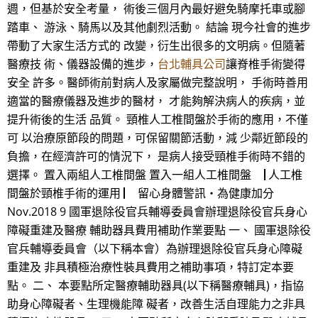
週，但基於安全考量， 術後三個月內最好避免騎摩托車或腳
踏車、 游泳、騎馬以及其他劇烈活動。 結論 現今社會的進步
帶動了大家生活方式的 改變，衍生出很多的文明病。但隨著
醫療技 術、儀器設備的進步，
台北輔具公司
讓脊椎手術變得
安全 許多。醫師術前對病人及家屬做完整說明， 手術時善用
適當的醫療儀器及進步的醫材， 才能夠解決病人的疾病，並
提升術後的生活 品質。 頸椎人工椎間盤於手術的應用，不僅
可 以治療原節段的問題，可保留關節活動，減 少鄰近節段的
負擔，在經濟許可的情況下， 是病人接受頸椎手術時不錯的
選擇。 置入兩組人工椎間盤 置入一組人工椎間盤 ▕ 人工椎
間盤於頸椎手術的運用 ▏ 留心身體警訊‧為健康加分
Nov.2018 9 國軍退除役官兵輔導委員會辦理退除役官兵身心
障礙重建及醫療 輔助器具費用補助作業要點 一、 國軍退除役
官兵輔導委員會（以下稱本會）為辦理退除役官兵身心障礙
重建及 非具積極治療性裝具費用之補助事項，特訂定本要
點。 二、 本要點所定醫療輔助器具(以下稱醫療輔具)，指協
助身心障礙者、生理機能障 礙者，改善生活自理能力之非具