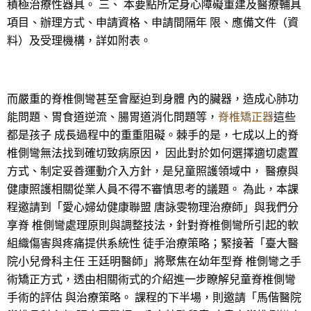
積極治療性器具。 三、 本要點所定身心障礙重建及醫療輔具
項目、辦理方式、申請資格、申請間隔年 限、應備文件（資
料）及受理機構，詳如附表。
而嚴重的脊椎側彎甚至會壓迫到身體 內的臟器，造成心肺功
能問題、胃食道逆流、腸胃道消化問題等，
脊椎矯正器
這些
都是孩子 成長過程中的重重阻礙。棘手的是，七成以上的脊
椎側彎無法找到確切致病原因， 因此對於如何選擇適切處置
方式、制定妥善運動介入方針，是兒童照護領域中， 醫療與
健康照護相關從業人員不得不審慎思考的議題。 為此，本課
程邀請到「愛心婦幼健康聯盟 唐詠雯物理治療師」與我們分
享脊 椎側彎處理原則與調整技法，針對脊椎側彎所引起的軟
組織傷害與疼痛提供系統性 徒手治療策略；緊接著「臺大醫
院小兒骨科主任 王廷明醫師」將聚焦在幼年型脊 椎側彎之手
術矯正方式，透由相關術式的介紹進一步瞭解兒童脊椎側彎
手術的評估 與治療策略。 課程的下半場，則邀請「馬偕醫院