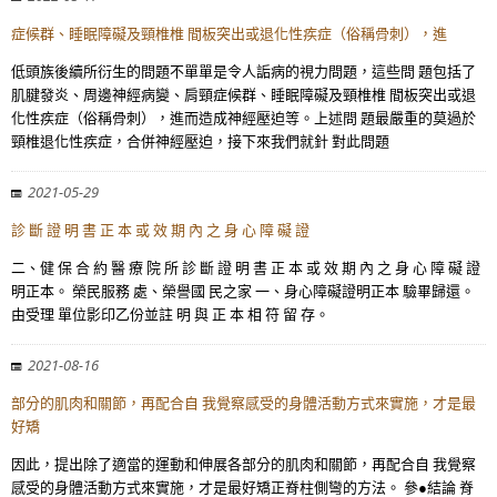
症候群、睡眠障礙及頸椎椎 間板突出或退化性疾症（俗稱骨刺），進
低頭族後續所衍生的問題不單單是令人詬病的視力問題，這些問 題包括了
肌腱發炎、周邊神經病變、肩頸症候群、睡眠障礙及頸椎椎 間板突出或退
化性疾症（俗稱骨刺），進而造成神經壓迫等。上述問 題最嚴重的莫過於
頸椎退化性疾症，合併神經壓迫，接下來我們就針 對此問題
2021-05-29
診 斷 證 明 書 正 本 或 效 期 內 之 身 心 障 礙 證
二、健 保 合 約 醫 療 院 所 診 斷 證 明 書 正 本 或 效 期 內 之 身 心 障 礙 證
明正本。 榮民服務 處、榮譽國 民之家 一、身心障礙證明正本 驗畢歸還。
由受理 單位影印乙份並註 明 與 正 本 相 符 留 存。
2021-08-16
部分的肌肉和關節，再配合自 我覺察感受的身體活動方式來實施，才是最
好矯
因此，提出除了適當的運動和伸展各部分的肌肉和關節，再配合自 我覺察
感受的身體活動方式來實施，才是最好矯正脊柱側彎的方法。 參●結論 脊