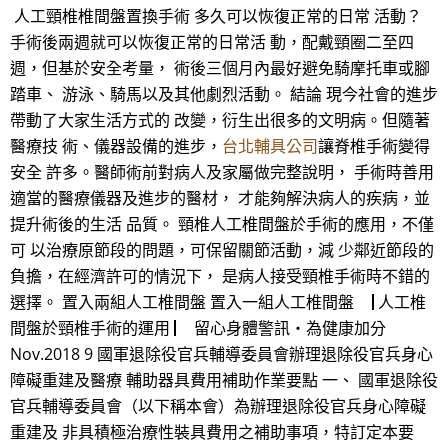
人工頸椎椎間盤置換手術 多久可以恢復正常的日常 活動？
手術後兩週就可以恢復正常的日常活 動，配戴頸圈二至四
週，但基於安全考量， 術後三個月內最好避免騎摩托車或腳
踏車、 游泳、騎馬以及其他劇烈活動。 結論 現今社會的進步
帶動了大家生活方式的 改變，衍生出很多的文明病。但隨著
醫療技 術、儀器設備的進步，
台北輔具公司
讓脊椎手術變得
安全 許多。醫師術前對病人及家屬做完整說明， 手術時善用
適當的醫療儀器及進步的醫材， 才能夠解決病人的疾病，並
提升術後的生活 品質。 頸椎人工椎間盤於手術的應用，不僅
可 以治療原節段的問題，可保留關節活動，減 少鄰近節段的
負擔，在經濟許可的情況下， 是病人接受頸椎手術時不錯的
選擇。 置入兩組人工椎間盤 置入一組人工椎間盤 ▕ 人工椎
間盤於頸椎手術的運用 ▏ 留心身體警訊‧為健康加分
Nov.2018 9 國軍退除役官兵輔導委員會辦理退除役官兵身心
障礙重建及醫療 輔助器具費用補助作業要點 一、 國軍退除役
官兵輔導委員會（以下稱本會）為辦理退除役官兵身心障礙
重建及 非具積極治療性裝具費用之補助事項，特訂定本要