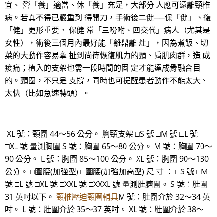
宜、 營「養」適當、休「養」充足，大部分 人應可遠離頸椎
病。若真不得已嚴重到 得開刀，手術後二健──保「健」、復
「健」更形重要。 保健 常「三吩咐、四交代」病人（尤其是
女性），術後三個月內最好能「離鼎離 灶」，因為煮飯、切
菜的大動作容易牽 扯到尚待恢復肌力的頸、肩肌肉群，造 成
痠痛；植入的支架也需一段時間的固 定才能達成骨融合目
的。頸圈，不只是 支撐，同時也可提醒患者動作不能太大、
太快（比如急速轉頭）。
XL 號：頸圍 44～56 公分。 胸頸支架 □S 號 □M 號 □L 號
□XL 號 量測胸圍 S 號：胸圍 65～80 公分。 M 號：胸圍 70～
90 公分。 L 號：胸圍 85～100 公分。 XL 號：胸圍 90～130
公分。 □圍腰(加強型) □圍腰(加強加高型) 尺 寸 ： □S 號 □M
號 □L 號 □XL 號 □XXL 號 □XXXL 號 量測肚臍圍。 S 號：肚圍
31 英吋以下。
頸椎壓迫頸圈輔具
M 號：肚圍介於 32～34 英
吋。 L 號：肚圍介於 35～37 英吋。 XL 號：肚圍介於 38～