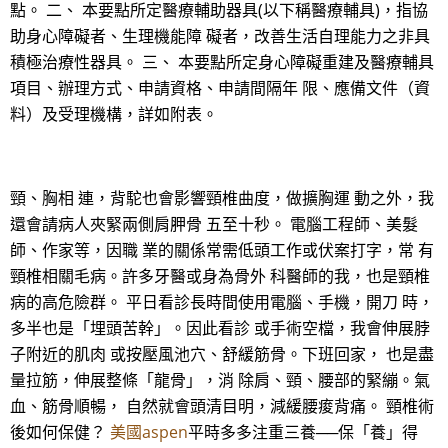
點。 二、 本要點所定醫療輔助器具(以下稱醫療輔具)，指協
助身心障礙者、生理機能障 礙者，改善生活自理能力之非具
積極治療性器具。 三、 本要點所定身心障礙重建及醫療輔具
項目、辦理方式、申請資格、申請間隔年 限、應備文件（資
料）及受理機構，詳如附表。
頸、胸相 連，背駝也會影響頸椎曲度，做擴胸運 動之外，我
還會請病人夾緊兩側肩胛骨 五至十秒。 電腦工程師、美髮
師、作家等，因職 業的關係常需低頭工作或伏案打字，常 有
頸椎相關毛病。許多牙醫或身為骨外 科醫師的我，也是頸椎
病的高危險群。 平日看診長時間使用電腦、手機，開刀 時，
多半也是「埋頭苦幹」。因此看診 或手術空檔，我會伸展脖
子附近的肌肉 或按壓風池穴、舒緩筋骨。下班回家， 也是盡
量拉筋，伸展整條「龍骨」，消 除肩、頸、腰部的緊繃。氣
血、筋骨順暢， 自然就會頭清目明，減緩腰痠背痛。 頸椎術
後如何保健？
美國aspen
平時多多注重三養──保「養」得