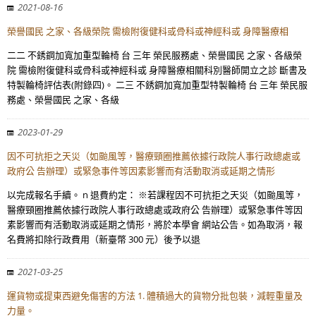
2021-08-16
榮譽國民 之家、各級榮院 需檢附復健科或骨科或神經科或 身障醫療相
二二 不銹鋼加寬加重型輪椅 台 三年 榮民服務處、榮譽國民 之家、各級榮
院 需檢附復健科或骨科或神經科或 身障醫療相關科別醫師開立之診 斷書及
特製輪椅評估表(附錄四)。 二三 不銹鋼加寬加重型特製輪椅 台 三年 榮民服
務處、榮譽國民 之家、各級
2023-01-29
因不可抗拒之天災（如颱風等，醫療頸圈推薦依據行政院人事行政總處或
政府公 告辦理）或緊急事件等因素影響而有活動取消或延期之情形
以完成報名手續。 n 退費約定： ※若課程因不可抗拒之天災（如颱風等，
醫療頸圈推薦依據行政院人事行政總處或政府公 告辦理）或緊急事件等因
素影響而有活動取消或延期之情形，將於本學會 網站公告。如為取消，報
名費將扣除行政費用（新臺幣 300 元）後予以退
2021-03-25
運貨物或提東西避免傷害的方法 1. 體積過大的貨物分批包裝，減輕重量及
力量。