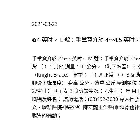
2021-03-23
4 英吋。 L 號：手掌寬介於 4～4.5 英吋
手掌寬介於 2.5~3 英吋。 M 號：手掌寬介於 3.5～4
背 （ ）C.其他 測量： 1. 公分，（乳下胸圍） 
（Knight Brace） 背型：（ ）A.正常 （ ）
胛骨下緣長度） 身高 公分，體重 公斤 量測單
2.性別：□男 □女 3.身分證字號： 4.生日： 年 
職稱及姓名： 諮詢電話：(03)492-3030 專人掛號專線
文‧壢新醫院神經外科 陳宏龍主治醫師 頸脊髓
腸胃的蠕動；