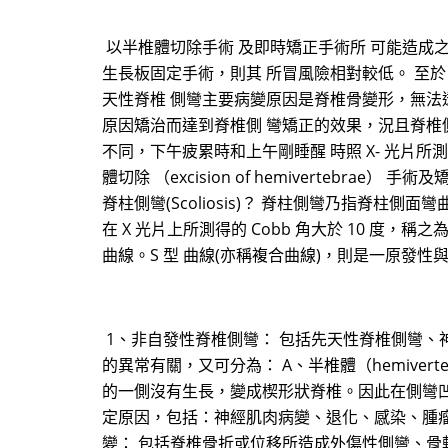
以半椎體切除手術 及即時矯正手術所 可能造成之
生長板固定手術，則其 所冒風險相對較低。 至
天性脊椎 側彎主要病變原因是脊椎骨變形，無法
原因矯治而達到脊椎側 彎矯正的效果，況且脊椎側
不同，下午疲累時和上午剛睡醒 時照 X- 光片
體切除 （excision of hemivertebrae） 
脊柱側彎(Scoliosis)？ 脊柱側彎乃指脊柱側面彎曲
在 X 光片上所測得的 Cobb 角大於 10 度，
曲線。S 型 曲線(亦稱複合曲線)，則是一原發性與
1、非自發性脊椎側彎： 包括先天性脊椎側彎、神經肌肉
的異常有關，又可分為： A、半椎體（hemive
的一側沒有生長，變成楔形狀脊椎。因此在側彎凹側
定原因，包括：神經肌肉病變、退化、感染、腫瘤
變： 包括脊椎骨折或位移所造成外傷性側彎、骨軟骨營養不良