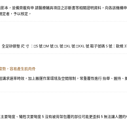
反面影本，並備齊載有申 請醫療輔具項目之診斷書等相關證明資料，向各該機構
規定者，予以核定，
。 全足矽膠墊 尺 寸 ：□S 號 □M 號 □L 號 □XL 號 □XXL 號 鞋子號碼 S 號：歐規 
姿勢，容易產生肌肉骨
程講求速率時效，加上搬運作業環境及空間限制，常重覆性進行 抬舉、握持、
矯正主要彎度、犧牲次要彎度 § 沒有被背架包覆的部位可能更歪斜 § 無法讓人體