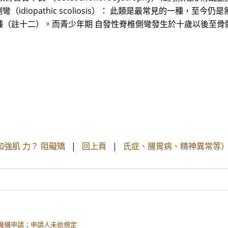
側彎（idiopathic scoliosis）： 此類是最常見的一種
（註十二）。而青少年期 自發性脊椎側彎發生於十歲以後至骨
強肌 力？ 阻礙矯
|
回上頁
|
氏症、腸胃病、精神異常等）
機構申請；申請人未依規定