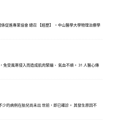
關係促進專業協會 總召 【經歷】 ・中山醫學大學物理治療學
免受風寒侵入而造成肌肉緊繃、 氣血不順。 31 人醫心傳
不少的病例在胎兒尚未出 世前，即已確診。 其發生原因不