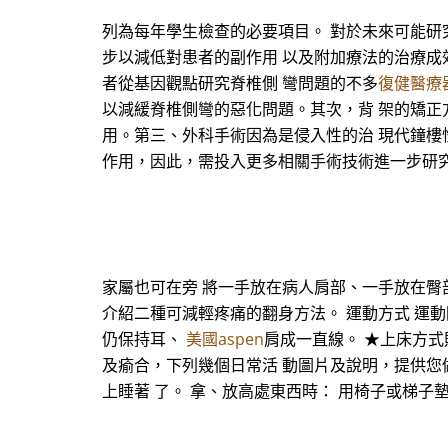
列為每年學生檢查的必要項目。 對於未來可能研
步以減低對患者的副作用 以及附加療法的治療成
者從基因觀點研究脊椎側 彎問題的不多
復健醫療
以減緩脊椎側彎的惡化問題。其次，背 架的矯正
用。第三、外科手術因為是侵入性的治 現代鐘樓
作用，因此，需投入更多相關手術技術進一步研
家屬也可在旁 將一手放在病人肩部、一手放在臀
介紹二種可減輕疼痛的翻身方法。 運動方式 運動
仍保持耳、
美國aspen
肩成一直線。 ★上床方式則
及瘉合，下列幾個日常活 動圖片及說明，提供您做
上睡著 了。 拿、放高處東西時： 用椅子或梯子