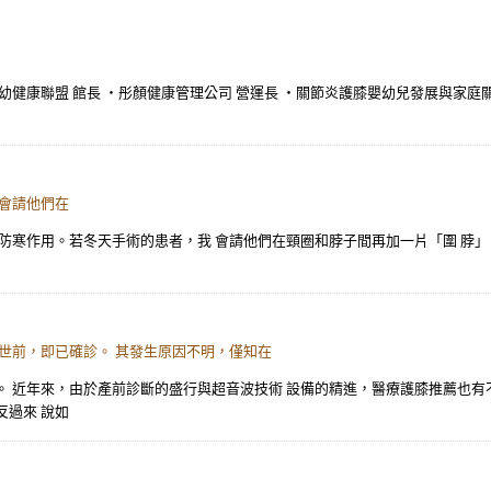
幼健康聯盟 館長 ・彤顏健康管理公司 營運長 ・關節炎護膝嬰幼兒發展與家庭
 會請他們在
防寒作用。若冬天手術的患者，我 會請他們在頸圈和脖子間再加一片「圍 脖」，
 世前，即已確診。 其發生原因不明，僅知在
。 近年來，由於產前診斷的盛行與超音波技術 設備的精進，醫療護膝推薦也有
反過來 說如