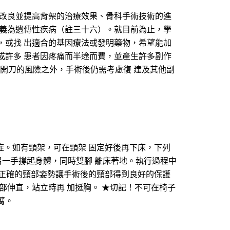
、改良並提高背架的治療效果、骨科手術技術的進
定義為遺傳性疾病（註三十六）。就目前為止，學
，或找 出適合的基因療法或發明藥物，希望能加
成許多 患者因疼痛而半途而費，並產生許多副作
慮開刀的風險之外，手術後仍需考慮復 建及其他副
症。如有頸架，可在頸架 固定好後再下床，下列
和另一手撐起身體，同時雙腳 離床著地。執行過程中
活動 正確的頸部姿勢讓手術後的頸部得到良好的保護
頸部伸直，站立時再 加挺胸。 ★切記！不可在椅子
臂。