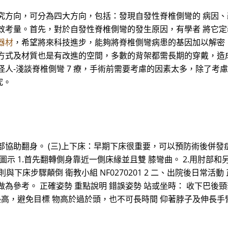
究方向，可分為四大方向，包括：發現自發性脊椎側彎的 病因
效考量。首先，對於自發性脊椎側彎的發生原因，有學者 將它
器材
，希望將來科技進步，能夠將脊椎側彎病患的基因加以解密
方式及材質也是有改進的空間，多數的背架都需長期的穿戴，造
怪人-淺談脊椎側彎 7 療，手術前需要考慮的因素太多，除了考
究。
部協助翻身。 (三)上下床：早期下床很重要，可以預防術後併發
圖示 1.首先翻轉側身靠近一側床緣並且雙 膝彎曲。 2.用肘部
與下床步驟顛倒 衛教小組 NF0270201 2 二、出院後日常
為參考。 正確姿勢 重點說明 錯誤姿勢 站或坐時： 收下巴後
墊高，避免目標 物高於過於頭，也不可長時間 仰著脖子及伸長手