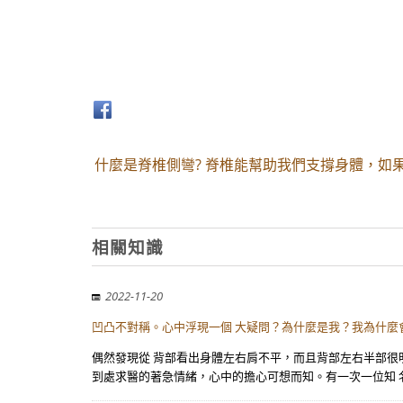
什麼是脊椎側彎? 脊椎能幫助我們支撐身體，如
相關知識
2022-11-20
凹凸不對稱。心中浮現一個 大疑問？為什麼是我？我為什麼
偶然發現從 背部看出身體左右肩不平，而且背部左右半部很
到處求醫的著急情緒，心中的擔心可想而知。有一次一位知 