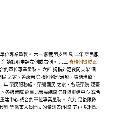
單位專業量製。 六一 膝關節支架 具 二年 榮民服
榮院 請註明申請左側或右側。 六三
脊椎側彎矯正
合約單位專業量製。 六四 拇指外翻夜間支架 個
譽國民 之家、各級榮院 檢附物理治療、職能治療、
 二年 榮民服務處、榮譽國民 之家、各級榮院 經臺
家、各級榮院 經臺北榮民總醫院身障重建中心 或合
身障重建中心 或合約單位專業量製。 六九 足後跟矽
經科 等醫事人員開立的量測表(附錄 五)，以利製