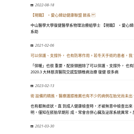
2022-08-18
【現職】 ・愛心婦幼健康聯盟 館長
中山醫學大學復健醫學系物理治療組學士 【現職】 ・愛心婦
系助
2021-02-06
可以保護、支撐外， 也有防寒作用。若冬天手術的患者，我
「保暖」也很 重要，配掛頸圈除了可以保護、支撐外， 也有
2020.3 大林慈濟醫院交感型頸椎病治療 復健 很多病
2023-02-13
術 設備的精進，醫療護膝推薦也有不少的病例在胎兒尚未出
也有都無症狀，直 到成人健康檢查時，才被無意中檢查出來
明，僅知在胚胎早期形 成，常會合併心臟及泌尿系統異常。
2021-03-30