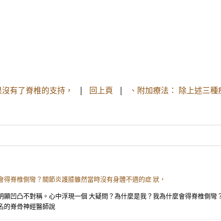
果沒有了脊椎的支持，
|
回上頁
|
、附加療法： 除上述三
會得脊椎側彎？關節炎護膝雖然當時沒有身體不適的症 狀，
明顯凹凸不對稱。心中浮現一個 大疑問？為什麼是我？我為什麼會得脊椎側彎
名的脊骨神經醫師說