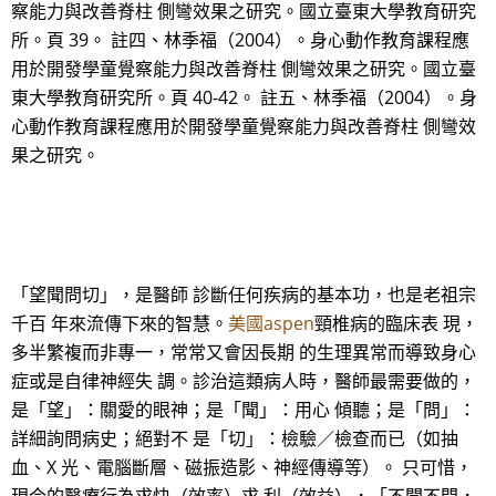
察能力與改善脊柱 側彎效果之研究。國立臺東大學教育研究
所。頁 39。 註四、林季福（2004）。身心動作教育課程應
用於開發學童覺察能力與改善脊柱 側彎效果之研究。國立臺
東大學教育研究所。頁 40-42。 註五、林季福（2004）。身
心動作教育課程應用於開發學童覺察能力與改善脊柱 側彎效
果之研究。
「望聞問切」，是醫師 診斷任何疾病的基本功，也是老祖宗
千百 年來流傳下來的智慧。
美國aspen
頸椎病的臨床表 現，
多半繁複而非專一，常常又會因長期 的生理異常而導致身心
症或是自律神經失 調。診治這類病人時，醫師最需要做的，
是「望」：關愛的眼神；是「聞」：用心 傾聽；是「問」：
詳細詢問病史；絕對不 是「切」：檢驗／檢查而已（如抽
血、X 光、電腦斷層、磁振造影、神經傳導等）。 只可惜，