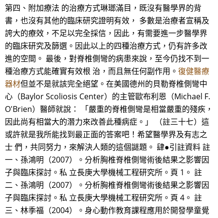
第四、附加療法 的治療方式琳瑯滿目，既沒有醫學界的背
書，也沒有其他的臨床研究證明有效， 多數是治療者宣稱及
誇大的療效，不足以完全採信，因此，有需要進一步醫學界
的臨床研究及篩選。因此以上的四種治療方式，仍有許多改
進的空間。 最後，對脊椎側彎的病患來說，至今仍找不到一
種治療方式能確實有效根 治，而且無任何副作用。
復健醫療
器材
但並不是就該完全絕望。在美國德州的貝勒脊椎側彎中
心（Baylor Scoliosis Center）的主管歐布利恩（Michael F.
O'Brien）醫師就說： 「嚴重的脊椎側彎是相當嚴重的殘疾，
因此尚有相當大的潛力來改善此種病症。」 （註三十七）這
或許就是我所能找到最正面的答案吧！希望醫學界及有志之
士 們，共同努力，來解決人類的這個謎題。 肆●引註資料 註
一、孫鴻明（2007）。分析胸椎脊椎側彎術後結果之影響因
子與臨床探討。私 立長庚大學機械工程研究所。頁 1。 註
二、孫鴻明（2007）。分析胸椎脊椎側彎術後結果之影響因
子與臨床探討。私 立長庚大學機械工程研究所。頁 4。 註
三、林季福（2004）。身心動作教育課程應用於開發學童覺