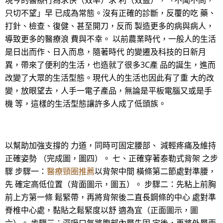
現今的醫療行為求快（效率）求 利（效益），「不聞不問，
只切不望」早 已成為常態。沒有正確的診斷，反覆的吃 藥、
打針、檢查、復健、甚至開刀，反而 製造更多的病與病人，
導致更多的醫療浪 費與不幸。 以前農業時代，一般人的生活
是日出而作、日入而息，隨著時代 的變遷及科技的日新月
異，帶來了便利的生活，也造就了很多3C產 品的誕生，進而
改變了大眾的生活型態。現代人的生活也因此有了重 大的改
變，放眼望去，人手一電子產品，無論是平板電腦又或是手
機 等，這樣的生活型態讓許多人成了低頭族。
以幫助加強支撐的 力道，同時可固定腰部、 減輕疼痛及維持
正確姿勢 （完成圖，圖四）。 七、正確穿著泰勒式背架 之步
驟 步驟一：
醫療頸圈推薦
以背架中間 橫條第二節處對準腰，
先 確定高低位置（背面圖示，圖五）。 步驟二：先粘上前胸
前上方第一條 鬆緊帶，再將背架後二直長鋼條的中心 處對準
脊椎中心處，黏貼之鬆緊度以舒 適為宜（正面圖示，圖