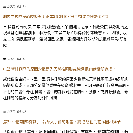
2021-02-17
期內之視障身心障礙證明正 本(新制 ICF 第二類 01))得替代 診斷
三 摺疊式盲杖 支 二年 榮民服務處、榮譽國民 之家、各級榮院 具效期內之
視障身心障礙證明正 本(新制 ICF 第二類 01))得替代 診斷書。 四 四腳手杖
支 二年 榮民服務處、榮譽國民 之家、各級榮院 具效期內之肢體障礙(新制
ICF
2021-04-10
C 型 脊柱側彎的原因少數是先天脊椎畸形或神經 肌肉病變所造成，
或代償性曲線。 S 型 C 型 脊柱側彎的原因少數是先天脊椎畸形或神經 肌肉
病變所造成，大部分是屬於脊柱在發育 過程中，VISTA頸圈自行發生而原因
不明的自發性脊柱 側彎，發生的部位可能在胸椎、腰椎、或胸 腰椎處。脊
柱側彎的種類可分為功能性與結
2021-04-08
撐外， 也有防寒作用。若冬天手術的患者，我 會請他們在頸圈和脖子
「保暖」也很 重要，配掛頸圈除了可以保護、支撐外， 也有防寒作用。若