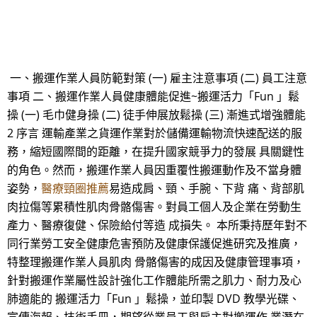
一、搬運作業人員防範對策 (一) 雇主注意事項 (二) 員工注意
事項 二、搬運作業人員健康體能促進~搬運活力「Fun 」鬆
操 (一) 毛巾健身操 (二) 徒手伸展放鬆操 (三) 漸進式增強體能
2 序言 運輸產業之貨運作業對於儲備運輸物流快速配送的服
務，縮短國際間的距離，在提升國家競爭力的發展 具關鍵性
的角色。然而，搬運作業人員因重覆性搬運動作及不當身體
姿勢，
醫療頸圈推薦
易造成肩、頸、手腕、下背 痛、背部肌
肉拉傷等累積性肌肉骨骼傷害。對員工個人及企業在勞動生
產力、醫療復健、保險給付等造 成損失。 本所秉持歷年對不
同行業勞工安全健康危害預防及健康保護促進研究及推廣，
特整理搬運作業人員肌肉 骨骼傷害的成因及健康管理事項，
針對搬運作業屬性設計強化工作體能所需之肌力、耐力及心
肺適能的 搬運活力「Fun 」鬆操，並印製 DVD 教學光碟、