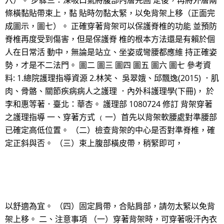
六）。 步驟三：深吸口氣將腹部內層先固 定後，再將外層兩
條橫黏貼帶束上，黏 貼時勿黏太緊，以免背架上移（正面完
成圖示，圖七）。 正確穿著背架可以保護脊椎的功能 並預防
脊椎再度受到傷害，但是保護脊 椎的根本方法還是有賴於個
人在日常活 動中，無論是站立、坐姿或彎腰都應維 持正確姿
勢，才是不二法門。 圖二 圖三 圖四 圖五 圖六 圖七 參考資
料: 1.總院護理指導資源 2.林笑、 吳翠娥、邱飄逸(2015) ．肌
肉、骨骼、關節疾病病人之護理 ．內外科護理學(下冊)， 於
李和惠等著．臺北：華杏。 護理部 1080724 修訂 背架穿著
之護理指導 一、穿著方式 ﹙一）首先以背架軟腰處對準腰部
已確定高低位置。 （二）檢查背架的中心是否對準脊椎，確
定正斜與否。 （三）束上腹部橫皮帶，稍緊即可，
以舒適為宜。 （四）固定肩帶，合貼肩部，請勿太緊以免背
架上移。 二、注意事項 （一）穿著背架時，可穿著吸汗內衣