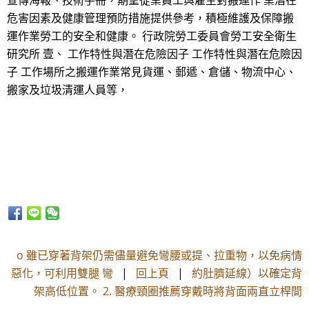
宣傳海報、技術手冊，期望從業員工與雇主對搬運作 業潛在
危害因素及健康管理預防措施提供參考，積極維護及保障搬
運作業勞工的安全和健康。 行政院勞工委員會勞工安全衛生
研究所 壹、 工作特性與潛在危險因子 工作特性與潛在危險因
子 工作場所之搬運作業常見貨運、郵遞、倉儲、物流中心、
搬家及垃圾清運人員等，
o 雖已穿著背架仍需儘量避免彎腰或提、拉重物，以免病情
惡化，可利用雙腿 彎
|
回上頁
|
約肚臍延線）以確定背
架高低位置。 2. 醫療頸圈推薦穿戴時將背面兩直立桿間