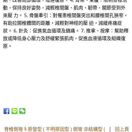
期，改善局部循環，增進復原。 4. 背架、束腹：限制脊椎活
動，保持良好姿勢，減輕椎間盤、肌肉、韌帶、關節受到外
來壓 力。 5. 骨盤牽引：對罹患椎間盤突出和腰椎間孔狹窄，
有助拉開椎體間的距離，減輕對神經的壓 迫，減緩疼痛症
狀。 6. 針灸：促進氣血循環及鎮痛。 7. 推拿、按摩：幫助釋
放或降低身心壓力及舒緩緊張肌肉，促進血液循環及組織復
原。
脊椎側彎 § 原發型 ( 不明原因型 ) 側彎 非結構型 (
|
回上頁