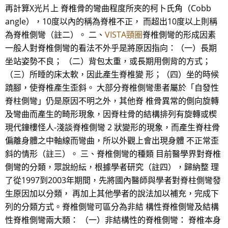
再計算X光片上 脊椎骨的彎曲程度所夾的柯卜氏角（Cobb
angle），10度以內的稱為脊椎不正， 而超出10度以上則稱
為脊椎側彎（註二）。 二、
VISTA頸圈
脊椎側彎的形成因素
一般人對脊椎側彎的看法不外乎是將原因指向：（一）長期
坐站姿勢不良； （二）背包太重，或長期用側背的方式；
（三）所睡的床太軟，因此產生脊椎變 形；（四）坐的時候
蹺腳，使脊椎產生歪斜。 大部分脊椎側彎患者屬於「自發性
脊柱側彎」仍是原因不明之外，其他脊 椎骨異常的側向旋轉
及彎曲而產生的畸形現象，因脊柱骨的結構排列有旋轉或楔
現代鐘樓怪人-淺談脊椎側彎 2 狀變形的現象，而產生脊柱骨
偏離身體之中軸線而彎曲，所以外觀上會出現身體 不正常歪
斜的情形（註三）。 三、脊椎側彎的種類 目前醫學界對脊椎
側彎的分類，眾說紛紜，根據學者研究（註四），歸納整 理
了從1997到2003年期間，先將國內醫師與學者對脊柱側彎發
生原因加以分類， 再加上其他學者的說法加以補充，完成下
列的分類方式。脊椎側彎可區分為非結 構性脊椎側彎及結構
性脊椎側彎兩大類： （一）非結構性的脊椎側彎： 脊椎本身