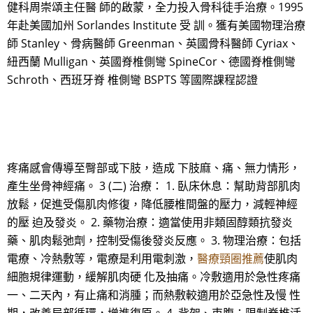
健科周崇頌主任醫 師的啟蒙，全力投入骨科徒手治療。1995
年赴美國加州 Sorlandes Institute 受 訓。獲有美國物理治療
師 Stanley、骨病醫師 Greenman、英國骨科醫師 Cyriax、
紐西蘭 Mulligan、英國脊椎側彎 SpineCor、德國脊椎側彎
Schroth、西班牙脊 椎側彎 BSPTS 等國際課程認證
疼痛感會傳導至臀部或下肢，造成 下肢麻、痛、無力情形，
產生坐骨神經痛。 3 (二) 治療： 1. 臥床休息：幫助背部肌肉
放鬆，促進受傷肌肉修復，降低腰椎間盤的壓力，減輕神經
的壓 迫及發炎。 2. 藥物治療：適當使用非類固醇類抗發炎
藥、肌肉鬆弛劑，控制受傷後發炎反應。 3. 物理治療：包括
電療、冷熱敷等，電療是利用電刺激，
醫療頸圈推薦
使肌肉
細胞規律運動，緩解肌肉硬 化及抽痛。冷敷適用於急性疼痛
一、二天內，有止痛和消腫；而熱敷較適用於亞急性及慢 性