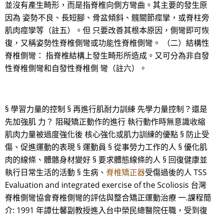
並沒有產生畸形，而是指脊椎向側方彎曲。其主要的發生原
因為 姿勢不良、長短腳、骨盆傾斜、髖關節痙攣，或脊柱旁
肌肉痙孿等（註五）。但 只要改善其根本原因，側彎即可恢
復，又稱姿勢性脊椎側彎或功能性脊椎側彎。 （二）結構性
脊椎側彎： 指脊椎結構上發生畸形所造成。又可分為非自發
性脊椎側彎和自發性脊椎側 彎（註六）。
§ 學習力量的控制 § 再進行肌耐力訓練 先學力量控制？還是
先加強肌 力？ 阻礙矯正動作的進行 執行動作時無意識收縮
肌肉力量被過度強化後 核心強化或肌力訓練的優點 § 防止受
傷、促進運動的表現 § 運動員 § 從事勞力工作的人 § 優化肌
肉的線條、體骼身材變好 § 要求體態線條的人 § 回復健康並
執行日常生活的活動 § 生病、
脊椎矯正器
受傷過後的人 TSS
Evaluation and integrated exercise of the Scoliosis 台灣
脊椎側彎協會脊椎側彎的評估與整合矯正運動治療 一.課程簡
介: 1991 年譚仕馨副教授進入台中榮民總醫院任職，受到復