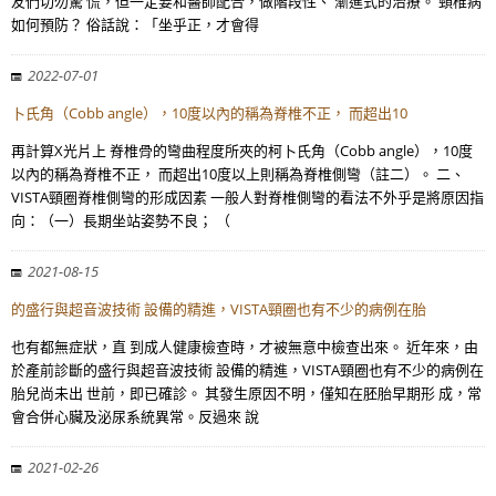
友們切勿驚 慌，但一定要和醫師配合，做階段性、 漸進式的治療。 頸椎病
如何預防？ 俗話說：「坐乎正，才會得
2022-07-01
卜氏角（Cobb angle），10度以內的稱為脊椎不正， 而超出10
再計算X光片上 脊椎骨的彎曲程度所夾的柯卜氏角（Cobb angle），10度
以內的稱為脊椎不正， 而超出10度以上則稱為脊椎側彎（註二）。 二、
VISTA頸圈脊椎側彎的形成因素 一般人對脊椎側彎的看法不外乎是將原因指
向：（一）長期坐站姿勢不良； （
2021-08-15
的盛行與超音波技術 設備的精進，VISTA頸圈也有不少的病例在胎
也有都無症狀，直 到成人健康檢查時，才被無意中檢查出來。 近年來，由
於產前診斷的盛行與超音波技術 設備的精進，VISTA頸圈也有不少的病例在
胎兒尚未出 世前，即已確診。 其發生原因不明，僅知在胚胎早期形 成，常
會合併心臟及泌尿系統異常。反過來 說
2021-02-26