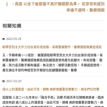
|
，高度 以坐下後膝蓋不高於髖關節為準。 若穿背架感到
疼痛不適時，醫療頸圈
相關知識
2022-05-29
韌帶受到太大外力拉扯易形成扭傷。長期重複動作，醫療護膝推薦造成肌
五、手腕疼痛 (一) 成因： 搬運過程韌帶受到太大外力拉扯易形成扭傷。長
期重複動作，醫療護膝推薦造成肌腱過度使用產生肌腱炎。有局部腫、 壓
痛、用力或活動手腕有痛感、無法用力、關節活動受阻。 手腕過度使用，
產生通往手部的神經受到手腕部位肌腱腫脹變粗，醫療
2021-03-20
成以上的滿意度。由此可見，頸椎 病即使嚴重到要動刀，病友們切勿驚
追蹤個 人自二○○九年來以「融合手術」治療 的兩百多位頸椎病患者，臨床
成效有超 過八成以上的滿意度。由此可見，頸椎 病即使嚴重到要動刀，病