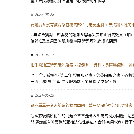
臺北榮民總醫院身障重建中心 或合約單位專
2022-08-28
要彎度 § 沒有被背架包覆的部位可能更歪斜 § 無法讓人體
§ 無法改變對正確姿勢的認知 § 容易失去矯正後的效果 § 
使脊椎及其周圍的肌肉變僵硬 背架可能造成的問題
2021-06-17
椎側彎矯正背架職能治療、復健 科、骨科、身障醫療科、神
七十 全足矽膠墊 雙 二年 榮民服務處、榮譽國民 之家、各
一 腳弓墊 隻 二年 榮民服務處、榮譽國民 之家、各
2021-05-29
題不單單是令人詬病的視力問題，這些問 題包括了肌腱發炎
低頭族後續所衍生的問題不單單是令人詬病的視力問題，這些
問 題最嚴重的莫過於頸椎退化性疾症，合併神經壓迫，接下