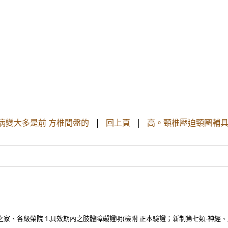
椎病變大多是前 方椎間盤的
|
回上頁
|
高。頸椎壓迫頸圈輔具勿
家、各級榮院 1.具效期內之肢體障礙證明(檢附 正本驗證；新制第七類-神經、肌 