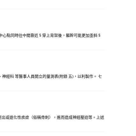
的中心點同時往中間靠近 § 穿上背架後，軀幹可能更加歪斜 §
神經科 等醫事人員開立的量測表(附錄 五)，以利製作。 七
突出或退化性疾症（俗稱骨刺），進而造成神經壓迫等。上述