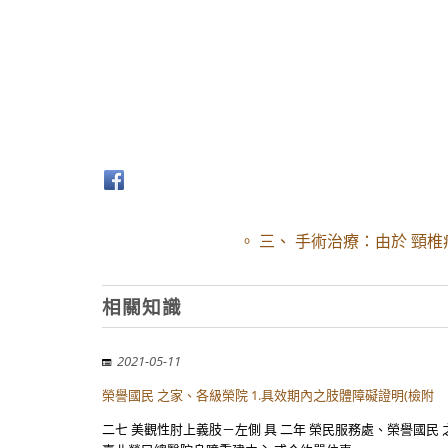
。 三、 手術治療：由於 頸
相關知識
2021-05-11
榮譽國民 之家、各級榮院 1.具效期內之肢體障礙證明(檢附
二七 美觀性肘上義肢－左側 具 二年 榮民服務處、榮譽國民 之