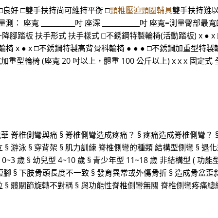
 □良好 □雙手扶持尚可維持平衡 □
頸椎壓迫頸圈輔具
雙手扶持難以維
測： 座寬 __________吋 座深 ___________吋 座寬=測量
升降腳踏板 扶手形式 扶手樣式 □不銹鋼特製輪椅(活動踏板) x ● x
輪椅 x ● x □不銹鋼特製高背骨科輪椅 ● ● ● □不銹鋼加重型特製輪
加重型輪椅 (座寬 20 吋以上，體重 100 公斤以上) x x x 固定式
華 脊椎側彎與痛 § 脊椎側彎造成疼痛？ § 疼痛造成脊椎側彎？ 
立 § 游泳 § 穿背架 § 肌力訓練 脊椎側彎的種類 結構型側彎 § 退
0~3 歲 § 幼兒型 4~10 歲 § 青少年型 11~18 歲 非結構型 ( 功能
短腳 § 下肢骨頭長度不一致 § 發育異常或外傷骨折 § 造成骨盆歪斜
偏位 § 髖關節旋轉不對稱 § 與功能性脊椎側彎無關 脊椎側彎疼痛總