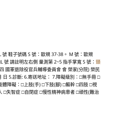
XXL 號 鞋子號碼 S 號：歐規 37-38。 M 號：歐規
 號 □L 號 請註明左右側 量測第 2~5 指手掌寬 S 號：
頸
 附錄四 國軍退除役官兵輔導委員會 會 榮家(分院) 榮民
 日 5.診斷: 6.寄送地址： 7.障礙級別：□無手冊 □
障礙：□上肢(手) □下肢(腳) □軀幹 □四肢 □視
 □失智症 □自閉症 □慢性精神病患者 □頑性(難治