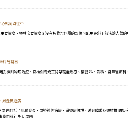
的中心點同時往中
矯正主要彎度、犧牲次要彎度 § 沒有被背架包覆的部位可能更歪斜 § 無法讓人體
經科 等醫事
級榮院 檢附物理治療、脊椎側彎矯正背架職能治療、復健 科、骨科、身障醫療科、
、周邊神經病
問 題包括了肌腱發炎、周邊神經病變、肩頸症候群、睡眠障礙及頸椎椎 間板
來我們就針 對此問題