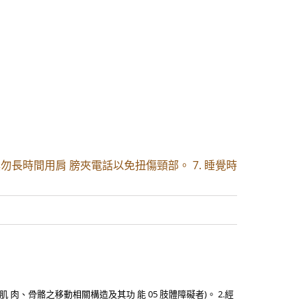
長時間用肩 膀夾電話以免扭傷頸部。 7. 睡覺時
肉、骨骼之移動相關構造及其功 能 05 肢體障礙者)。 2.經