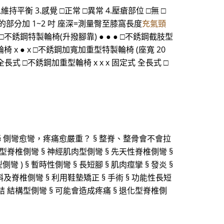
持平衡 3.感覺 □正常 □異常 4.壓瘡部位 □無 □
臀部最寬的部分加 1~2 吋 座深=測量臀至膝窩長度
充氣頸
 □不銹鋼特製輪椅(升撥腳靠) ● ● ● □不銹鋼截肢型
椅 x ● x □不銹鋼加寬加重型特製輪椅 (座寬 20
 全長式 □不銹鋼加重型輪椅 x x x 固定式 全長式 □
§ 側彎愈彎，疼痛愈嚴重？ § 整脊、整骨會不會拉
化型脊椎側彎 § 神經肌肉型側彎 § 先天性脊椎側彎 §
型側彎 ) § 暫時性側彎 § 長短腳 § 肌肉痙攣 § 發炎 §
及脊椎側彎 § 利用鞋墊矯正 § 手術 § 功能性長短
結 結構型側彎 § 可能會造成疼痛 § 退化型脊椎側