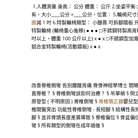
1.人體測量 身高： 公分 體重： 公斤 2.坐姿平衡
有，大小____公分 ×____公分，位置： 5.輪椅尺寸量
圈
減 1 吋 6.特製輪椅類型： 小腿靠 可拆腳踏板 
特製輪椅 (輪椅重心後移) ● ● ● □不銹鋼特製高背
吋以上，體重 100 公斤以上) x ● x □不銹鋼型加寬
鋁合金特製輪椅(活動踏板) x ● x
改善脊椎側彎 告別腰酸背痛 脊骨神經學博士 閻曉
直脊椎？ § 脊椎側彎該如何治療？ § 吊單槓 § 倒
原發型 ( 不明原因 ) 脊椎側彎 §
脊椎矯正器
嬰兒型 
椎間盤突出 功能性脊椎側彎 - 長短腳 § 結構性長
腳 § 並非骨頭長度差異導致 § 脊椎偏位 § 骨盆
彎 § 所有類型的側彎在成年過後 §