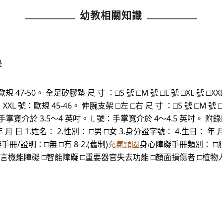
幼教相關知識
墊
歐規 47-50。 全足矽膠墊 尺 寸 ：□S 號 □M 號 □L 號 □XL 號 □
44。 XXL 號：歐規 45-46。 伸腕支架 □左 □右 尺 寸 ：□S 號 □M
：手掌寬介於 3.5～4 英吋。 L 號：手掌寬介於 4～4.5 英吋。
 1.姓名： 2.性別： □男 □女 3.身分證字號： 4.生日： 年 月
冊/證明：□無 □有 8-2.(舊制)
充氣頸圈
身心障礙手冊類別： □肢體
言機能障礙 □智能障礙 □重要器官失去功能 □顏面損傷者 □植物人