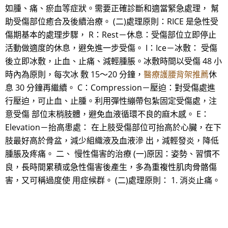
如腫、痛、瘀血等症狀。需要正確診斷和適當緊急處理， 幫
助受傷部位癒合及後續治療。 (二)處理原則：RICE 是急性受
傷期基本的處理步驟， R：Rest－休息：受傷部位立即停止
活動做適度的休息，避免進一步受傷。 I：Ice－冰敷： 受傷
後立即冰敷，止血、止痛、減輕腫脹。冰敷時間以受傷 48 小
時內為原則，每次冰 敷 15～20 分鐘，
醫療護腰背架推薦
休
息 30 分鐘再繼續。 C：Compression－壓迫：對受傷處進
行壓迫，可止血、止腫。利用彈性繃帶包紮固定受傷處，注
意受傷 部位末梢肢體，避免血液循環不良的麻木感。 E：
Elevation－抬高患處： 在上肢受傷部位可抬高於心臟，在下
肢最好高於骨盆，減少組織液及血液滲 出，減輕發炎，降低
腫脹及疼痛。 二、 慢性傷害的治療 (一)原因：姿勢、習慣不
良，長時間累積或急性傷害後產生，多為重複性肌肉骨骼傷
害，又可稱過度使 用症候群。 (二)處理原則： 1. 消炎止痛。