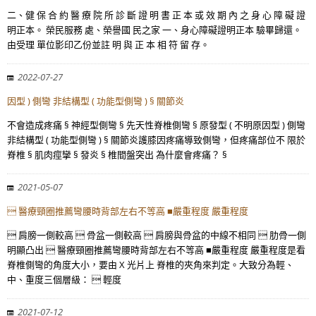
二、健 保 合 約 醫 療 院 所 診 斷 證 明 書 正 本 或 效 期 內 之 身 心 障 礙 證
明正本。 榮民服務 處、榮譽國 民之家 一、身心障礙證明正本 驗畢歸還。
由受理 單位影印乙份並註 明 與 正 本 相 符 留 存。
2022-07-27
因型 ) 側彎 非結構型 ( 功能型側彎 ) § 關節炎
不會造成疼痛 § 神經型側彎 § 先天性脊椎側彎 § 原發型 ( 不明原因型 ) 側彎
非結構型 ( 功能型側彎 ) § 關節炎護膝因疼痛導致側彎，但疼痛部位不 限於
脊椎 § 肌肉痙攣 § 發炎 § 椎間盤突出 為什麼會疼痛？ §
2021-05-07
 醫療頸圈推薦彎腰時背部左右不等高 ■嚴重程度 嚴重程度
 肩膀一側較高  骨盆一側較高  肩膀與骨盆的中線不相同  肋骨一側
明顯凸出  醫療頸圈推薦彎腰時背部左右不等高 ■嚴重程度 嚴重程度是看
脊椎側彎的角度大小，要由 X 光片上 脊椎的夾角來判定。大致分為輕、
中、重度三個層級：  輕度
2021-07-12