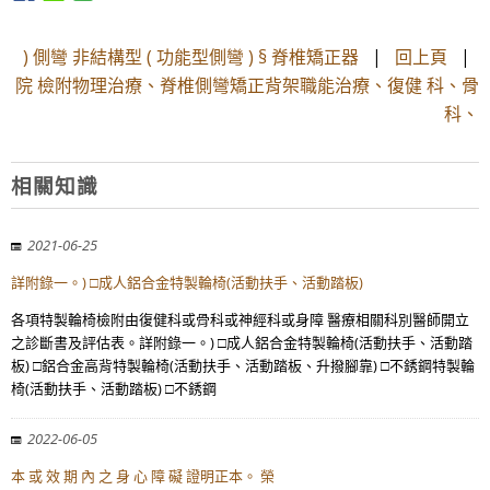
) 側彎 非結構型 ( 功能型側彎 ) § 脊椎矯正器
|
回上頁
|
院 檢附物理治療、脊椎側彎矯正背架職能治療、復健 科、骨
科、
相關知識
2021-06-25
詳附錄一。) □成人鋁合金特製輪椅(活動扶手、活動踏板)
各項特製輪椅檢附由復健科或骨科或神經科或身障 醫療相關科別醫師開立
之診斷書及評估表。詳附錄一。) □成人鋁合金特製輪椅(活動扶手、活動踏
板) □鋁合金高背特製輪椅(活動扶手、活動踏板、升撥腳靠) □不銹鋼特製輪
椅(活動扶手、活動踏板) □不銹鋼
2022-06-05
本 或 效 期 內 之 身 心 障 礙 證明正本。 榮