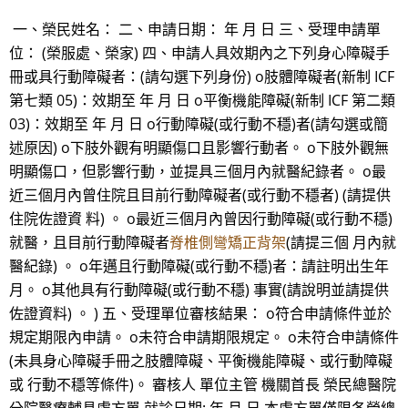
一、榮民姓名： 二、申請日期： 年 月 日 三、受理申請單
位： (榮服處、榮家) 四、申請人具效期內之下列身心障礙手
冊或具行動障礙者：(請勾選下列身份) o肢體障礙者(新制 ICF
第七類 05)：效期至 年 月 日 o平衡機能障礙(新制 ICF 第二類
03)：效期至 年 月 日 o行動障礙(或行動不穩)者(請勾選或簡
述原因) o下肢外觀有明顯傷口且影響行動者。 o下肢外觀無
明顯傷口，但影響行動，並提具三個月內就醫紀錄者。 o最
近三個月內曾住院且目前行動障礙者(或行動不穩者) (請提供
住院佐證資 料) 。 o最近三個月內曾因行動障礙(或行動不穩)
就醫，且目前行動障礙者
脊椎側彎矯正背架
(請提三個 月內就
醫紀錄) 。 o年邁且行動障礙(或行動不穩)者：請註明出生年
月。 o其他具有行動障礙(或行動不穩) 事實(請說明並請提供
佐證資料) 。 ) 五、受理單位審核結果： o符合申請條件並於
規定期限內申請。 o未符合申請期限規定。 o未符合申請條件
(未具身心障礙手冊之肢體障礙、平衡機能障礙、或行動障礙
或 行動不穩等條件)。 審核人 單位主管 機關首長 榮民總醫院