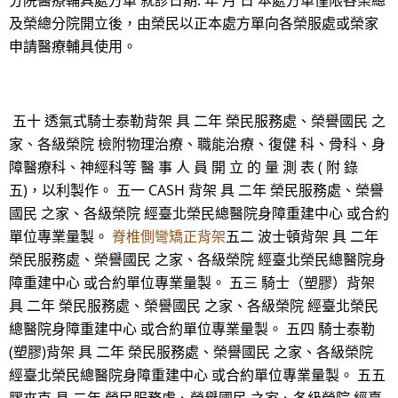
分院醫療輔具處方單 就診日期: 年 月 日 本處方單僅限各榮總
及榮總分院開立後，由榮民以正本處方單向各榮服處或榮家
申請醫療輔具使用。
五十 透氣式騎士泰勒背架 具 二年 榮民服務處、榮譽國民 之
家、各級榮院 檢附物理治療、職能治療、復健 科、骨科、身
障醫療科、神經科等 醫 事 人 員 開 立 的 量 測 表 ( 附 錄
五)，以利製作。 五一 CASH 背架 具 二年 榮民服務處、榮譽
國民 之家、各級榮院 經臺北榮民總醫院身障重建中心 或合約
單位專業量製。
脊椎側彎矯正背架
五二 波士頓背架 具 二年
榮民服務處、榮譽國民 之家、各級榮院 經臺北榮民總醫院身
障重建中心 或合約單位專業量製。 五三 騎士（塑膠）背架
具 二年 榮民服務處、榮譽國民 之家、各級榮院 經臺北榮民
總醫院身障重建中心 或合約單位專業量製。 五四 騎士泰勒
(塑膠)背架 具 二年 榮民服務處、榮譽國民 之家、各級榮院
經臺北榮民總醫院身障重建中心 或合約單位專業量製。 五五