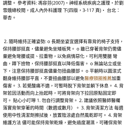
調整。 參考資料: 馮容芬(2007)‧神經系統疾病之護理‧於劉
雪娥總校閱，成人內外科護理 下(四版，3-117 頁)‧ 台北：
華杏。
2. 隨時維持正確姿勢: o 長期坐姿宜選擇有靠背的椅子支持，
保持腰部挺直，儘量避免坐矮板凳。 o 雖已穿著背架仍需儘
量避免彎腰或提、拉重物，以免病情惡化，可利用雙腿 彎
曲，蹲下撿物，保持腰部挺直以降低傷害。 o 無論站立或坐
下，注意保持腰部挺直儘量勿扭曲腰部。 o 平躺時以圓滾式
翻身維持腰部平直，不要扭曲腰部以避免
醫療頸圈推薦
加重
傷害。 3. 若覺酸痛不適，可暫時脫下背架並躺下休息。 4. 背
架若因活動而向上抬起時，可將背架向下拉回原點固定即
可。 貼心小叮嚀 1. 勿自行調整背架。 2. 建議依照醫師醫囑
落實背架穿著的時間（數週或數月）。 3. 背架清潔方法 每週
使用中性清潔劑擦拭後，放置陰涼處自然風乾即可。 4. 背架
維護方法 儘可能保持背架乾燥，避免過度潮濕，可確保背架