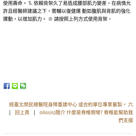
使用壽命。 5. 依賴背架久了易造成腰部肌力變差，在病情允
許且經醫師建議之下，需輔以復健運 動如腹肌與背肌的強化
運動，以增加肌力。 ※ 請按照上列方式使用背架，
經臺北榮民總醫院身障重建中心 或合約單位專業量製。 六
|
回上頁
|
oliosis)簡介 什麼是脊椎側彎? 脊椎能幫助我
們支撐