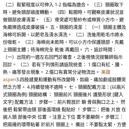
（二）鬆緊程度以可伸入 1-2 指幅為適合。 （三）頸圈取下
時，避免頸部過度轉動。 （四）鬆開時，可觀察皮膚狀況並
做頸部皮膚清潔。 （五）骨突處可墊紗布或棉質小方巾，避
免磨擦造成皮膚破損。 五、頸圈的清潔 ： （一）頸圈主體及
海棉可拆開，以肥皂及清水清洗。 （二）洗後用乾毛巾將水
份吸乾。 （三）海棉尚未乾時，可以小方巾保護頸部，先戴
上頸圈主體；待海棉完全 乾後 再戴回。 六、返診時間：
（一）出院約一週左右回門診複查，之後視情況按醫師指示
回診。 （二）若有下列情形請返院檢查： 1.傷口有紅、腫、
熱、痛等發炎現象。 2.傷口有異常分泌物流出。
美國
aspen
3.四肢感覺和運動有所改變時，如麻、痛加劇或肢體突
然乏力等。 4.持續發燒不適時。 七、頸圈配戴方法：(以兩片
式頸圈為例) 頸圈結構 ： 頸圈前片 頸圈後片 護墊形狀 [鍵入
文字] 配戴方法： 步驟一：前片輕放於 鎖 骨與胸口之上， 然
後把 鬆緊帶由頸 部後面環繞 黏貼好 ！ 步驟二：把後 片放 在
病人頸 部後中央 位置 ，注意上下位 置不要顛倒。 步驟三：
把兩邊的環帶粘著 於前片 頸圈上。 備註：不要黏太緊，方便