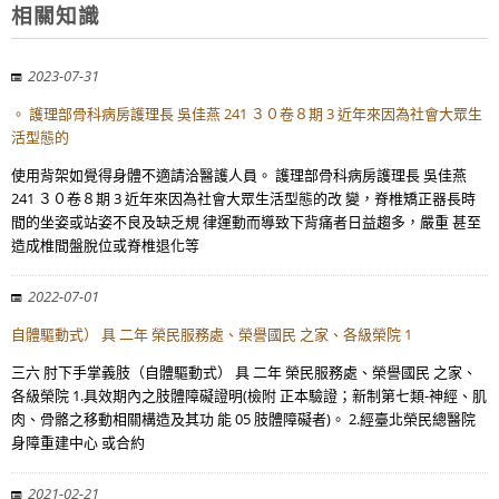
相關知識
2023-07-31
。 護理部骨科病房護理長 吳佳燕 241 ３０卷８期 3 近年來因為社會大眾生
活型態的
使用背架如覺得身體不適請洽醫護人員。 護理部骨科病房護理長 吳佳燕
241 ３０卷８期 3 近年來因為社會大眾生活型態的改 變，脊椎矯正器長時
間的坐姿或站姿不良及缺乏規 律運動而導致下背痛者日益趨多，嚴重 甚至
造成椎間盤脫位或脊椎退化等
2022-07-01
自體驅動式） 具 二年 榮民服務處、榮譽國民 之家、各級榮院 1
三六 肘下手掌義肢（自體驅動式） 具 二年 榮民服務處、榮譽國民 之家、
各級榮院 1.具效期內之肢體障礙證明(檢附 正本驗證；新制第七類-神經、肌
肉、骨骼之移動相關構造及其功 能 05 肢體障礙者)。 2.經臺北榮民總醫院
身障重建中心 或合約
2021-02-21