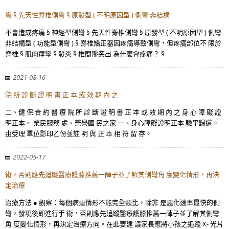
彎 § 先天性脊椎側彎 § 原發型 ( 不明原因型 ) 側彎 非結構
不會造成疼痛 § 神經型側彎 § 先天性脊椎側彎 § 原發型 ( 不明原因型 ) 側彎
非結構型 ( 功能型側彎 ) § 脊椎矯正器因疼痛導致側彎，但疼痛部位不 限於
脊椎 § 肌肉痙攣 § 發炎 § 椎間盤突出 為什麼會疼痛？ §
2021-08-16
院 所 診 斷 證 明 書 正 本 或 效 期 內 之
二、健 保 合 約 醫 療 院 所 診 斷 證 明 書 正 本 或 效 期 內 之 身 心 障 礙 證
明正本。 榮民服務 處、榮譽國 民之家 一、身心障礙證明正本 驗畢歸還。
由受理 單位影印乙份並註 明 與 正 本 相 符 留 存。
2022-05-17
術，否則應先追蹤醫療護膝推薦一陣子並了解其側彎角 度變化情形，再決
定治療
治療方法 ● 觀察：每個病患情形不能完全類比，除非 是惡化速率最快的側
彎，發現後即進行手 術，否則應先追蹤醫療護膝推薦一陣子並了解其側彎
角 度變化情形，再決定治療方向。在此要建 議家長應將小孩之追蹤 X- 光片