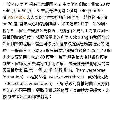
一般 <10 度 可視為正常範圍。 2. 中度脊椎側彎：側彎 20 度
~ 40 度 or 50 度。 3. 重度脊椎側彎：側彎 > 40 度 or 50
度,
VISTA頸圈
大人部份合併脊椎退化關節炎。若側彎>60 度
or 70 度, 常造成心肺功能障礙。 如何治療? 除了一般的觸、
視診外，醫生會安排 X 光檢查，然後由 X 光片上判讀並測量
脊椎側彎的角度， 依照所量出的角度(Cobb angle)我們可以
知道側彎的程度，醫生可依此角度來決定病患應該接受的 治
療。一般而言，小於 25 度只需要定期追蹤觀察；25 至 40 度
則需要穿背架；大於 40 度者，為了 避免長大後側彎程度更
嚴重，醫師大多會建議作手術治療。 先天性脊椎側彎指的是
因脊椎發育 異 常， 例 如 半 椎 體 形 成（hemivertebrae
formation），椎狀脊椎（wedge vertebrae） 或分節失敗
（defect of segmentation），所 導致的脊椎彎曲，其方向
可能在不同平面， 導致側彎或駝背等，其症狀差異頗大，比
較 嚴重者出生時即被發現；