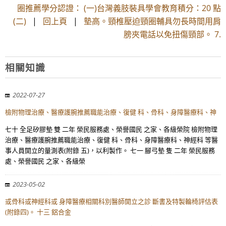
圈推薦學分認證： (一)台灣義肢裝具學會教育積分：20 點
(二)
|
回上頁
|
墊高。頸椎壓迫頸圈輔具勿長時間用肩
膀夾電話以免扭傷頸部。 7.
相關知識
2022-07-27
檢附物理治療、醫療護腕推薦職能治療、復健 科、骨科、身障醫療科、神
七十 全足矽膠墊 雙 二年 榮民服務處、榮譽國民 之家、各級榮院 檢附物理
治療、醫療護腕推薦職能治療、復健 科、骨科、身障醫療科、神經科 等醫
事人員開立的量測表(附錄 五)，以利製作。 七一 腳弓墊 隻 二年 榮民服務
處、榮譽國民 之家、各級榮
2023-05-02
或骨科或神經科或 身障醫療相關科別醫師開立之診 斷書及特製輪椅評估表
(附錄四)。 十三 鋁合金