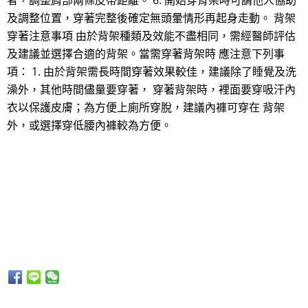
者，調整肩部兩條皮帶距離。 6. 開始穿背架時可請他人協助
及調整位置，穿著完整後確定無頭暈情形再起身走動。 背架
穿著注意事項 由於背架種類及效能不盡相同，需經醫師評估
及建議並選擇合適的背架。當需穿著背架時 應注意下列事
項： 1. 由於背架需長時間穿著效果較佳，建議除了睡覺及洗
澡外，其他時間儘量要穿著， 穿著背架時，裡面要穿吸汗內
衣以保護皮膚；為方便上廁所穿脫，建議內褲可穿在 背架
外，或選擇穿低腰內褲較為方便。