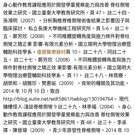
身心動作教育課程應用於開發學童覺察能力與改善 脊柱側彎
效果之研究。國立臺東大學教育研究所。頁 47。 註二十四、
孫鴻明（2007）。分析胸椎脊椎側彎術後結果之影響因子與
臨床探討。 私立長庚大學機械工程研究所。頁 5-6。 註二十
五、鄭芳欣（2008）。不同椎體旋轉角度與施力條件對脊柱
側彎之矯正果 影響-有限元素分析。國立陽明大學物理治療暨
輔助科技學系。
復健醫療器材
頁 10。 註二十六、同註二十
五。 註二十七、鄭芳欣（2008）。不同椎體旋轉角度與施力
條件對脊柱側彎之矯正效 果影響-有限元素分析。國立陽明大
學物理治療暨輔助科技學系。 頁 11。 註二十八、林育姍、
胡榮和、胡雅珍、樊惠瑜（2009）。背架的種類及其功能。
2014 年 10 月 10 日，取自
http://blog.xuite.net/wdt5861/twblog/130104764。 現代
鐘樓怪人-淺談脊椎側彎 9 註二十九、林季福（2004）。身心
動作教育課程應用於開發學童覺察能力與改善 脊柱側彎效果
之研究。國立臺東大學教育研究所。頁 48。 註三十、李承
擇、陳晉瑋（2009）。青少年原發性脊椎側彎。2014 年 10