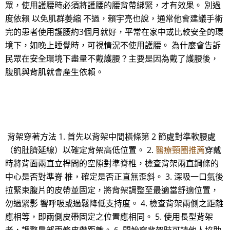
眾，使用護腰時必須將護腰的腰背帶綁緊，才有效果。 別過
度依賴 以免肌群萎縮 不過，賴宇亮也說，通常他會建議手術
完的患者使用護腰約3個月就好，平常在家中或比較安全的環
境下，如晚上睡覺時，可視情況不使用護腰。 為什麼會告訴
民眾在安全環境下盡量不戴護腰？主要是因為戴了護腰後，
腹肌與背肌就會產生依賴。
背架穿著方法 1. 首先以背架中間橫條第 2 節處對準軟腰處
（約肚臍延線）以確定背架高低位置。 2.
醫療頸圈推薦
穿戴
時將背面兩直立桿間的空隙對準脊椎，檢查背架兩直鋼條的
中心是否對準脊 椎，確定是否正直無歪斜。 3. 深吸一口氣後
拉緊束腹片的皮帶並固定，將背架調整至最適當舒適位置，
勿過緊影 響呼吸或過鬆降低支持度。 4. 檢查背架兩側之距離
應相等，即兩側皮帶固定之位置應相同。 5. 使用長型背架