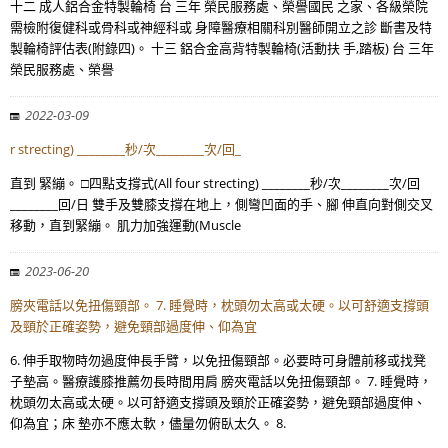
十二 成人鋁合金特製輪椅 台 三年 榮民服務處、榮譽國民 之家、各級榮院
需檢附復健科或骨科或神經科或 身障醫療相關科別醫師開立之診 斷書及特
製輪椅評估表(附錄四)。 十三 鋁合金高背特製輪椅(活動扶 手,踏板) 台 三年
榮民服務處、榮譽
2022-03-09
r strecting) ________秒/次________次/回_
直到 緊繃。 □四點支撐式(All four strecting) ________秒/次________次/回
________回/日 雙手及雙膝支撐在地上，側彎凹面的手、腳 伸直向對側交叉
移動，直到緊繃。 肌力加強運動(Muscle
2023-06-20
膀夾電話以免扭傷頸部。 7. 睡覺時，枕頭勿太高或太硬。以可舒適支撐頭
及頸於正確姿勢，避免頸部過度伸、仰為宜
6. 伸手取物時勿過度伸長手臂，以免扭傷頸部。必要時可身體前移或找凳
子墊高。醫療護膝推薦勿長時間用肩 膀夾電話以免扭傷頸部。 7. 睡覺時，
枕頭勿太高或太硬。以可舒適支撐頭及頸於正確姿勢，避免頸部過度伸、
仰為宜；床 墊亦不應太軟，儘量勿俯臥太久。 8.