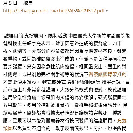
月 5 日， 取自
http://rehab.ym.edu.tw/child/AIS%209812.pdf
。
護腰目的 支撐肌肉、限制活動 中國醫藥大學新竹附設醫院復
健科找主任賴宇亮表示，除了因意外造成的腰背痛，如車
禍、跌倒等，大部分的腰背痛都是因為長期姿勢不良、頻繁
搬重物，或因為椎間盤突出造成的，但並不是每種腰痛都需
要穿護腰，只有因為急性肌肉拉傷、椎間盤突出、嚴重的脊
柱側彎，或是剛動完相關手術等的狀況下
醫療護腰背架推薦
才需要使用護腰。 軟式或硬式 最好經醫師建議 賴宇亮說，目
前市面上有非常多種護腰，大致分為軟式與硬式，軟式護腰
適用於急性背痛，像是肌肉拉傷的疼痛緩解；硬式護腰固定
效果較佳，多用於控制脊椎骨折，脊椎手術術後保護等。 民
眾就醫時，醫師都會根據患者情況建議應該穿戴哪一種護
腰，民眾可以事後到醫療器材行按照醫師的建議購買，
充氣
頸圈
以免買到不適合的，戴了反而沒效果。另外，也提醒民