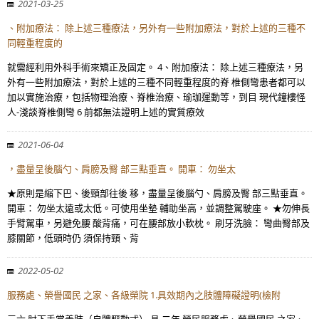
2021-03-25
、附加療法： 除上述三種療法，另外有一些附加療法，對於上述的三種不
同輕重程度的
就需經利用外科手術來矯正及固定。 4、附加療法： 除上述三種療法，另
外有一些附加療法，對於上述的三種不同輕重程度的脊 椎側彎患者都可以
加以實施治療，包括物理治療、脊椎治療、瑜珈運動等，到目 現代鐘樓怪
人-淺談脊椎側彎 6 前都無法證明上述的實質療效
2021-06-04
，盡量呈後腦勺、肩膀及臀 部三點垂直。 開車： 勿坐太
★原則是縮下巴、後頸部往後 移，盡量呈後腦勺、肩膀及臀 部三點垂直。
開車： 勿坐太遠或太低。可使用坐墊 輔助坐高，並調整駕駛座。 ★勿伸長
手臂駕車，另避免腰 酸背痛，可在腰部放小軟枕。 刷牙洗臉： 彎曲臀部及
膝關節，低頭時仍 須保持頸、背
2022-05-02
服務處、榮譽國民 之家、各級榮院 1.具效期內之肢體障礙證明(檢附