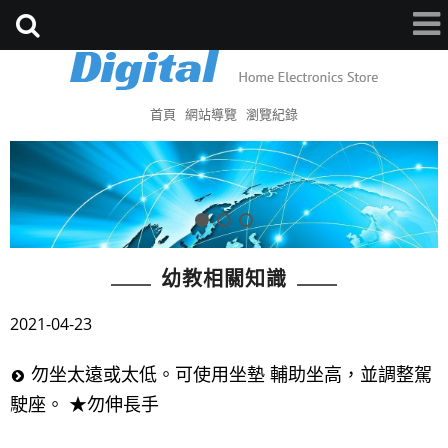
首頁
網站導覽
瀏覽紀錄
幼教相關知識
2021-04-23
勿坐太遠或太低。可使用坐墊 輔助坐高，並調整駕
駛座。 ★勿伸長手