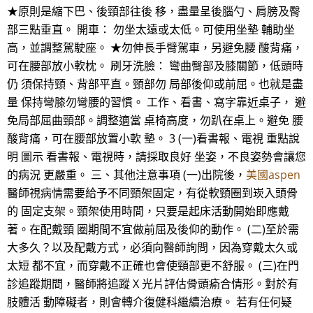
★原則是縮下巴、後頸部往後 移，盡量呈後腦勺、肩膀及臀
部三點垂直。 開車： 勿坐太遠或太低。可使用坐墊 輔助坐
高，並調整駕駛座。 ★勿伸長手臂駕車，另避免腰 酸背痛，
可在腰部放小軟枕。 刷牙洗臉： 彎曲臀部及膝關節，低頭時
仍 須保持頸、背部平直。頸部勿 局部後仰或前屈。也就是盡
量 保持彎膝勿彎腰的習慣。 工作、看書、寫字靠近桌子， 避
免局部屈曲頸部。調整適當 桌椅高度，勿趴在桌上。避免 腰
酸背痛，可在腰部放置小軟 墊。 3 (一)看書報、電視 重點說
明 圖示 看書報、電視時，請採取良好 坐姿，不良姿勢會讓您
的病況 更嚴重。 三、其他注意事項 (一)出院後，
美國aspen
醫師視病情需要給予不同頸架固定，有從軟頸圈到崁入頭骨
的 固定支架。頸架使用時間，只要是起床活動開始即應戴
著。在配戴頸 圈期間不宜做前屈及後仰的動作。 (二)至於需
大多久？以及配戴方式，必須向醫師詢問，因為穿戴太久或
太短 都不宜，而穿戴不正確也會使頸部更不舒服。 (三)在門
診追蹤期間，醫師將追蹤 X 光片評估骨頭瘉合情形。對於有
肢體活 動障礙者，則會轉介復健科繼續治療。 若有任何疑