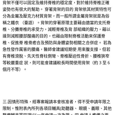
背架不僅可以固定及維持脊椎的穩定度，對於維持脊椎正確
姿勢也有很大的幫助。 穿著背架的目的 背架依其材質特性可
分為金屬及壓克力材質背架，而一般所謂金屬背架就是為俗
稱之鐵衣 （臺語）。背架的穿著原理主要藉由適當的支托脊
椎、分攤脊椎的承受力，減輕脊椎及背 部組織的壓力，藉以
達到減輕腰部酸痛的目的，也藉由限制脊椎活動來保護脊
椎、促進脊 椎骨癒合及預防與身體姿勢相關之合併症。 若為
急性發作厲害的腰痛，醫師會建議短期使 用束腹支撐，但若
有脊椎滑脫、先天性脊柱側彎、脊椎壓迫性骨折、腰椎狹窄
等較嚴重症 狀，則可能會建議較長時間使用背架（約 3 至 6
個月不等）。
三.因情形特殊，經專案報請本會核准者，得不受申請年限之
限制。惟附表內所列各項目輔具(助聽器、 眼鏡、義眼、其他