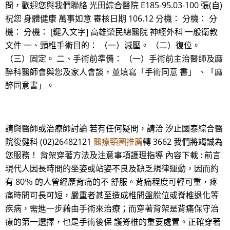
問，歡迎您與我們聯絡 光田綜合醫院 E185-95.03-100 張(自)
祝您 身體健康 萬事如意 審核日期 106.12 分機： 分機： 分
機： 分機： [鍵入文字] 高雄榮民總醫院 神經外科 一般衛教
文件 一、頸椎手術目的： （一）減壓。 （二）復位。
（三）固定。 二、手術前準備： （一）手術前主治醫師及麻
醉科醫師會與您及家人會談，並填寫「手術同意 書」 、「麻
醉同意書」。
請與醫師或治療師討論 若有任何疑問，請洽 汐止國泰綜合醫
院復健科 (02)26482121
醫療頸圈推薦
轉 3662 我們將竭誠為
您服務！ 背架穿著方法及注意事項護理指導 內容下載 : 前言
現代人因長時間的坐姿或站姿不良及缺乏規律運動，因而約
有 80％ 的人曾經歷背痛的不 舒服。背痛程度可輕可重，疼
痛時間可長可短，嚴重者甚至造成椎間盤脫位或脊椎退化等
疾病，需進一步藉由手術來治療；而穿著背架是背痛保守治
療的第一選擇，也是手術後保 護脊椎的重要處置。正確穿著