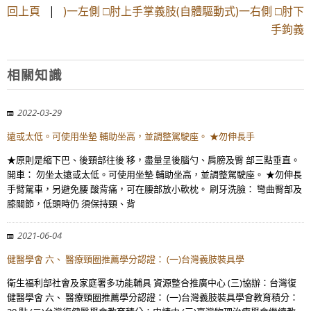
回上頁
|
)一左側 □肘上手掌義肢(自體驅動式)一右側 □肘下
手鉤義
相關知識
2022-03-29
遠或太低。可使用坐墊 輔助坐高，並調整駕駛座。 ★勿伸長手
★原則是縮下巴、後頸部往後 移，盡量呈後腦勺、肩膀及臀 部三點垂直。
開車： 勿坐太遠或太低。可使用坐墊 輔助坐高，並調整駕駛座。 ★勿伸長
手臂駕車，另避免腰 酸背痛，可在腰部放小軟枕。 刷牙洗臉： 彎曲臀部及
膝關節，低頭時仍 須保持頸、背
2021-06-04
健醫學會 六、 醫療頸圈推薦學分認證： (一)台灣義肢裝具學
衛生福利部社會及家庭署多功能輔具 資源整合推廣中心 (三)協辦：台灣復
健醫學會 六、 醫療頸圈推薦學分認證： (一)台灣義肢裝具學會教育積分：