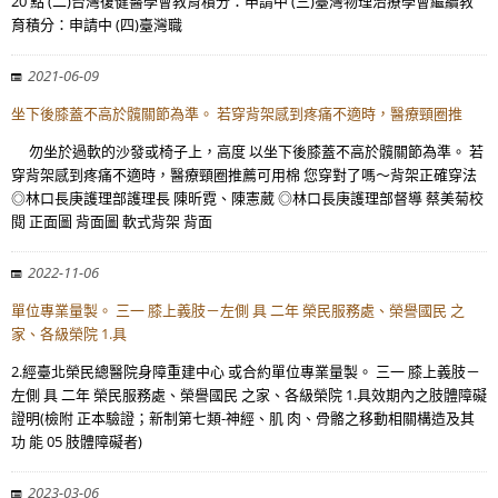
20 點 (二)台灣復健醫學會教育積分：申請中 (三)臺灣物理治療學會繼續教
育積分：申請中 (四)臺灣職
2021-06-09
坐下後膝蓋不高於髖關節為準。 若穿背架感到疼痛不適時，醫療頸圈推
勿坐於過軟的沙發或椅子上，高度 以坐下後膝蓋不高於髖關節為準。 若
穿背架感到疼痛不適時，醫療頸圈推薦可用棉 您穿對了嗎～背架正確穿法
◎林口長庚護理部護理長 陳昕霓、陳憲葳 ◎林口長庚護理部督導 蔡美菊校
閱 正面圖 背面圖 軟式背架 背面
2022-11-06
單位專業量製。 三一 膝上義肢－左側 具 二年 榮民服務處、榮譽國民 之
家、各級榮院 1.具
2.經臺北榮民總醫院身障重建中心 或合約單位專業量製。 三一 膝上義肢－
左側 具 二年 榮民服務處、榮譽國民 之家、各級榮院 1.具效期內之肢體障礙
證明(檢附 正本驗證；新制第七類-神經、肌 肉、骨骼之移動相關構造及其
功 能 05 肢體障礙者)
2023-03-06