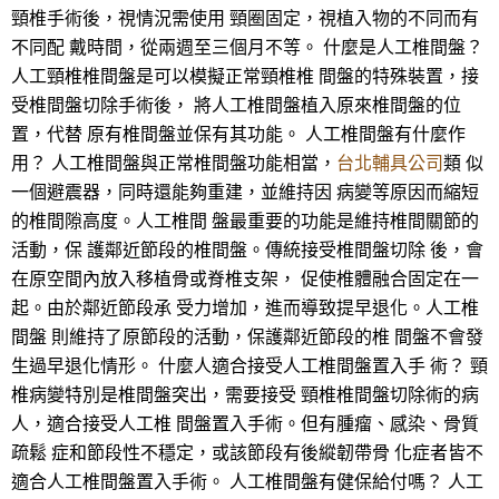
頸椎手術後，視情況需使用 頸圈固定，視植入物的不同而有
不同配 戴時間，從兩週至三個月不等。 什麼是人工椎間盤？
人工頸椎椎間盤是可以模擬正常頸椎椎 間盤的特殊裝置，接
受椎間盤切除手術後， 將人工椎間盤植入原來椎間盤的位
置，代替 原有椎間盤並保有其功能。 人工椎間盤有什麼作
用？ 人工椎間盤與正常椎間盤功能相當，
台北輔具公司
類 似
一個避震器，同時還能夠重建，並維持因 病變等原因而縮短
的椎間隙高度。人工椎間 盤最重要的功能是維持椎間關節的
活動，保 護鄰近節段的椎間盤。傳統接受椎間盤切除 後，會
在原空間內放入移植骨或脊椎支架， 促使椎體融合固定在一
起。由於鄰近節段承 受力增加，進而導致提早退化。人工椎
間盤 則維持了原節段的活動，保護鄰近節段的椎 間盤不會發
生過早退化情形。 什麼人適合接受人工椎間盤置入手 術？ 頸
椎病變特別是椎間盤突出，需要接受 頸椎椎間盤切除術的病
人，適合接受人工椎 間盤置入手術。但有腫瘤、感染、骨質
疏鬆 症和節段性不穩定，或該節段有後縱韌帶骨 化症者皆不
適合人工椎間盤置入手術。 人工椎間盤有健保給付嗎？ 人工