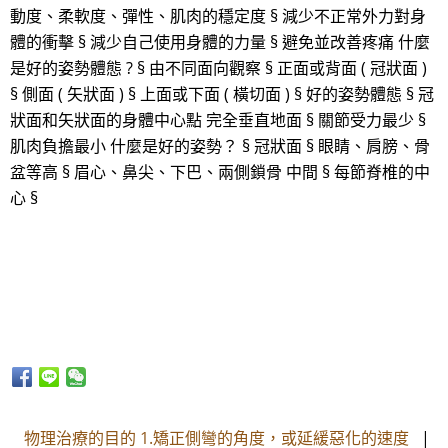
動度、柔軟度、彈性、肌肉的穩定度 § 減少不正常外力對身
體的衝擊 § 減少自己使用身體的力量 § 避免並改善疼痛 什麼
是好的姿勢體態 ? § 由不同面向觀察 § 正面或背面 ( 冠狀面 )
§ 側面 ( 矢狀面 ) § 上面或下面 ( 橫切面 ) § 好的姿勢體態 § 冠
狀面和矢狀面的身體中心點 完全垂直地面 § 關節受力最少 §
肌肉負擔最小 什麼是好的姿勢？ § 冠狀面 § 眼睛、肩膀、骨
盆等高 § 眉心、鼻尖、下巴、兩側鎖骨 中間 § 每節脊椎的中
心 §
物理治療的目的 1.矯正側彎的角度，或延緩惡化的速度
|