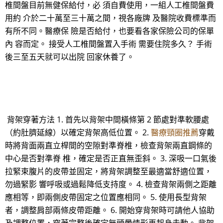
椎間盤目前無健保給付，必 須自費使用，一組人工椎間盤費
用約 介於二十萬至三十萬之間，視各廠牌 及醫院收費標準而
有所不同。醫療保 險是否給付，也要看各家保險公司的保單
內 容而定。 接受人工椎間盤置入手術 需要住院多久？ 手術
後三至五天就可以出院 回家休養了。
背架穿著方法 1. 首先以背架中間橫條第 2 節處對準軟腰處
（約肚臍延線）以確定背架高低位置。 2.
醫療頸圈推薦
穿戴
時將背面兩直立桿間的空隙對準脊椎，檢查背架兩直鋼條的
中心是否對準脊 椎，確定是否正直無歪斜。 3. 深吸一口氣後
拉緊束腹片的皮帶並固定，將背架調整至最適當舒適位置，
勿過緊影 響呼吸或過鬆降低支持度。 4. 檢查背架兩側之距離
應相等，即兩側皮帶固定之位置應相同。 5. 使用長型背架
者，調整肩部兩條皮帶距離。 6. 開始穿背架時可請他人協助