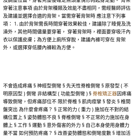
及調整位置，穿著完整後確定無頭暈情形再起身走動。 背架
穿著注意事項 由於背架種類及效能不盡相同，需經醫師評估
及建議並選擇合適的背架。當需穿著背架時 應注意下列事
項： 1. 由於背架需長時間穿著效果較佳，建議除了睡覺及洗
澡外，其他時間儘量要穿著， 穿著背架時，裡面要穿吸汗內
衣以保護皮膚；為方便上廁所穿脫，建議內褲可穿在 背架
外，或選擇穿低腰內褲較為方便。
不會造成疼痛 § 神經型側彎 § 先天性脊椎側彎 § 原發型 ( 不
明原因型 ) 側彎 非結構型 ( 功能型側彎 ) §
脊椎矯正器
因疼痛
導致側彎，但疼痛部位不 限於脊椎 § 肌肉痙攣 § 發炎 § 椎間
盤突出 為什麼會疼痛？ § 正常的力 ( 重力 ) 施加在不對的結
構位置上 § 姿勢體態不良 § 脊椎側彎 § 不正常的力施加在身
體上 § 工作 § 運動 § 意外傷害的外力 § 自己本身使用身體力
量不當 如何預防疼痛？ § 改善姿勢體態和側彎度數 § 增加活