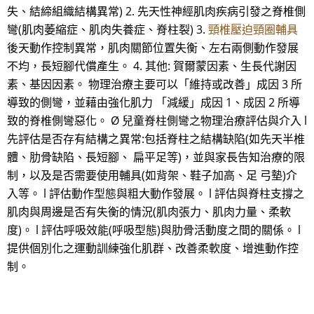
失、結締組織結構異常) 2. 先天性神經肌肉疾病引發之脊椎側
彎(肌肉萎縮症、肌肉失養症、脊柱裂) 3.
頸椎壓迫頸圈輔具
後天動作控制異常，肌肉關節位置失衡、左右兩側動作發展
不均，長短腳代償產生。 4. 其他: 賀爾蒙因素、生長代謝因
素、基因因素。 物理治療主要可以「維持或改善」成因 3 所
導致的側彎，並藉由強化肌力 「減緩」成因 1、成因 2 所導
致的脊椎側彎惡化。 Ø 兒童脊柱側彎之物理治療評估與介入 l
先評估是否存有結構之異常:包括脊柱之結構缺陷(如先天半椎
體、肋骨缺陷、長短腳、 扁平足等)，並與家長告知治療的限
制，以及是否需要使用輔具(如背架、鞋子加高、足 弓墊)介
入等。 l 評估動作型態與粗大動作發展。 l 評估與脊柱支撐之
肌肉與周邊是否有失衡的情況(肌肉張力、肌肉力量、柔軟
度)。 l 評估呼吸效能(呼吸型態)與肋骨活動度之間的關係。 l
提供個別化之運動訓練強化肌群、改善柔軟度、增進動作控
制。