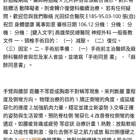
診追蹤期間，醫師將追蹤 X 光片評估骨頭瘉合情形。對於有
肢體活 動障礙者，則會轉介復健科繼續治療。 若有任何疑
問，歡迎您與我們聯絡 光田綜合醫院 E185-95.03-100 張(自)
祝您 身體健康 萬事如意 審核日期 106.12 分機： 分機： 分
機： 分機： [鍵入文字] 高雄榮民總醫院 神經外科 一般衛教
文件 一、頸椎手術目的： （一）減壓。 （二）復位。
（三）固定。 二、手術前準備： （一）手術前主治醫師及麻
醉科醫師會與您及家人會談，並填寫「手術同意 書」 、「麻
醉同意書」。
手臂與腰部 距離不等距或胸廓不對稱等現象，來判斷嚴 重程
度及側彎方向。 物理治療的目的 1.矯正側彎的角度，或延緩
惡化的速度 2.加強肌肉力量，穩定並建立新姿勢 3.交導正確
的姿勢與生活習慣，預防脊柱側 彎惡化 4 改善脊柱側彎的後
遺症，如腰痠背痛或疲勞 等症狀 治療計畫 1.熱敷：放鬆軟組
織 2.功能性電刺激：強化击側不足之肌力或放 鬆凹側僵硬之