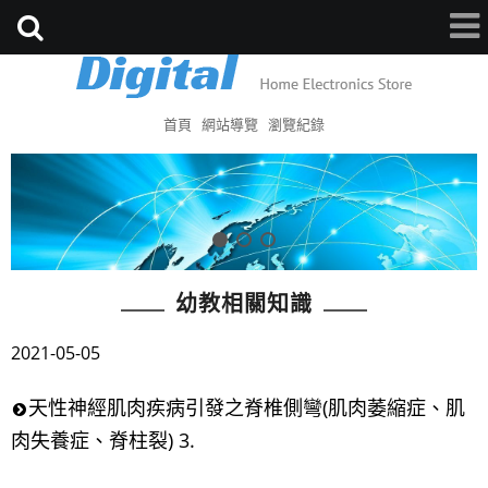
首頁
網站導覽
瀏覽紀錄
幼教相關知識
2021-05-05
天性神經肌肉疾病引發之脊椎側彎(肌肉萎縮症、肌
肉失養症、脊柱裂) 3.