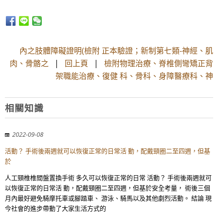
內之肢體障礙證明(檢附 正本驗證；新制第七類-神經、肌
肉、骨骼之
|
回上頁
|
檢附物理治療、脊椎側彎矯正背
架職能治療、復健 科、骨科、身障醫療科、神
相關知識
2022-09-08
活動？ 手術後兩週就可以恢復正常的日常活 動，配戴頸圈二至四週，但基
於
人工頸椎椎間盤置換手術 多久可以恢復正常的日常 活動？ 手術後兩週就可
以恢復正常的日常活 動，配戴頸圈二至四週，但基於安全考量， 術後三個
月內最好避免騎摩托車或腳踏車、 游泳、騎馬以及其他劇烈活動。 結論 現
今社會的進步帶動了大家生活方式的