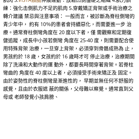
肌肉 3.
VISTA頸圈
伸展運動：放鬆凹側僵硬之組織 4.肌力訓
練：強化击側肌力不足的肌肉 5.穿戴矯正背架或手術治療之
轉介建議 禁忌與注意事項： 一般而言，被診斷為脊柱側彎的
青少年中， 約有 10％的患者會持續惡化，而需要進一步 治
療。通常脊柱側彎角度在 20 度以下者，僅 需觀察和定期復
健追蹤，成長中小孩若側彎 角度在 25-40 度，則需要配合使
用特殊背架 治療，一旦穿上背架，必須穿到骨骼成熟為 止，
男孩約於 18 歲，女孩約於 16 歲時才可 停止治療，治療期間
除了洗澡和大動作的運 動外，都要長時間穿著背架。若脊柱
彎曲的 角度在 40 度以上者，必須接受手術來矯正及 固定。
由於姿勢性的脊柱側彎是漸進性的， 早期並無任何不舒服的
感覺，且由於衣服遮 蔽的關係，父母難以察覺。通常直到父
母或 老師發覺小孩肩膀、