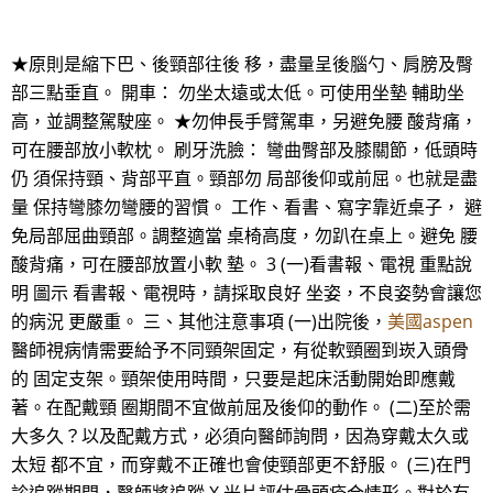
★原則是縮下巴、後頸部往後 移，盡量呈後腦勺、肩膀及臀
部三點垂直。 開車： 勿坐太遠或太低。可使用坐墊 輔助坐
高，並調整駕駛座。 ★勿伸長手臂駕車，另避免腰 酸背痛，
可在腰部放小軟枕。 刷牙洗臉： 彎曲臀部及膝關節，低頭時
仍 須保持頸、背部平直。頸部勿 局部後仰或前屈。也就是盡
量 保持彎膝勿彎腰的習慣。 工作、看書、寫字靠近桌子， 避
免局部屈曲頸部。調整適當 桌椅高度，勿趴在桌上。避免 腰
酸背痛，可在腰部放置小軟 墊。 3 (一)看書報、電視 重點說
明 圖示 看書報、電視時，請採取良好 坐姿，不良姿勢會讓您
的病況 更嚴重。 三、其他注意事項 (一)出院後，
美國aspen
醫師視病情需要給予不同頸架固定，有從軟頸圈到崁入頭骨
的 固定支架。頸架使用時間，只要是起床活動開始即應戴
著。在配戴頸 圈期間不宜做前屈及後仰的動作。 (二)至於需
大多久？以及配戴方式，必須向醫師詢問，因為穿戴太久或
太短 都不宜，而穿戴不正確也會使頸部更不舒服。 (三)在門