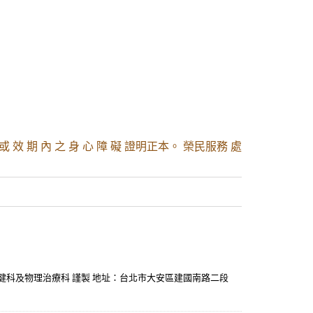
 或 效 期 內 之 身 心 障 礙 證明正本。 榮民服務 處
 復健科及物理治療科 謹製 地址：台北市大安區建國南路二段