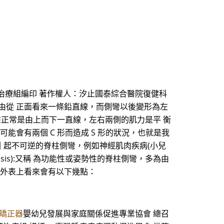
理治療組編印 著作權人：汐止國泰綜合醫院復健科
常由從 正面看來一條鉛直線，而側彎以後變形為左
椎正常是由上而下一直線，左右兩側的肌力是平 衡
能會有兩個 C 形而造成 S 形的狀況，也就是我
由病變所引 起不可逆的脊柱側彎，例如神經肌肉疾病(小兒
iosis):又稱 為功能性或姿勢性的脊柱側彎，多為由
，外表上看來會有以下幾點：
矯正器
嬰幼兒發展與家庭關係促進專業協會 總召