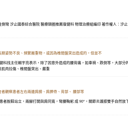
 脊柱側彎 汐止國泰綜合醫院 醫療頸圈推薦復健科 物理治療組編印 著作權人：
長期姿勢不良、頻繁搬重物，或因為椎間盤突出造成的，但並不
復健科找主任賴宇亮表示，除了因意外造成的腰背痛，如車禍、跌倒等，大部分
性肌肉拉傷、椎間盤突出、嚴重
檢查者觀察患者左右兩邊肩膀、肩胛骨、背部、 腰部等
，需請患者脫鞋站立，兩腳打開與肩同寬，彎腰鞠躬 成 90°，關節炎護膝雙手自