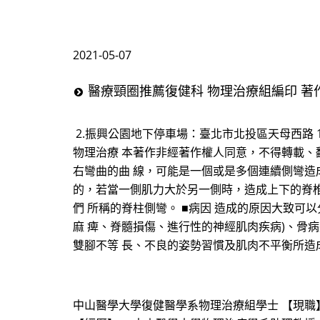
2021-05-07
醫療頸圈推薦復健科 物理治療組編印 著
2.振興公園地下停車場：臺北市北投區天母西路 1
物理治療 本著作非經著作權人同意，不得轉載、
右彎曲的曲 線，可能是一個或是多個連續側彎造
的，若當一側肌力大於另一側時，造成上下的脊椎往
們 所稱的脊柱側彎。 ■病因 造成的原因大致可以分為以
麻 痺、脊髓損傷、進行性的神經肌肉疾病)、骨病變 疾病
雙腳不等 長、不良的姿勢習慣及肌肉不平衡所造
中山醫學大學復健醫學系物理治療組學士 【現職】