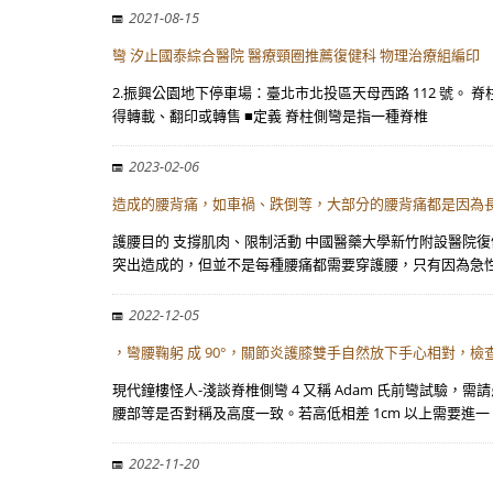
2021-08-15
彎 汐止國泰綜合醫院 醫療頸圈推薦復健科 物理治療組編印
2.振興公園地下停車場：臺北市北投區天母西路 112 號。
得轉載、翻印或轉售 ■定義 脊柱側彎是指一種脊椎
2023-02-06
造成的腰背痛，如車禍、跌倒等，大部分的腰背痛都是因為
護腰目的 支撐肌肉、限制活動 中國醫藥大學新竹附設醫院
突出造成的，但並不是每種腰痛都需要穿護腰，只有因為急
2022-12-05
，彎腰鞠躬 成 90°，關節炎護膝雙手自然放下手心相對，
現代鐘樓怪人-淺談脊椎側彎 4 又稱 Adam 氏前彎試驗
腰部等是否對稱及高度一致。若高低相差 1cm 以上需要進一
2022-11-20