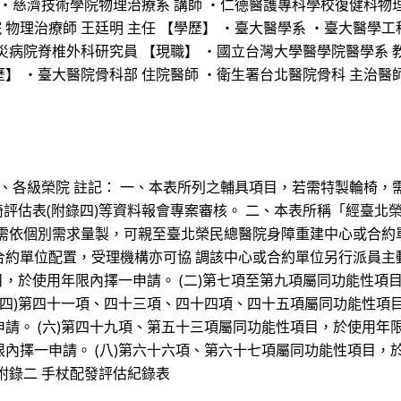
・慈濟技術學院物理治療系 講師 ・仁德醫護專科學校復健科物理
 物理治療師 王廷明 主任 【學歷】 ・臺大醫學系 ・臺大醫學
病院脊椎外科研究員 【現職】 ・國立台灣大學醫學院醫學系 教
歷】 ・臺大醫院骨科部 住院醫師 ・衛生署台北醫院骨科 主治醫師
之家、各級榮院 註記： 一、本表所列之輔具項目，若需特製輪椅
輪椅評估表(附錄四)等資料報會專案審核。 二、本表所稱「經臺
 需依個別需求量製，可親至臺北榮民總醫院身障重建中心或合約
約單位配置，受理機構亦可協 調該中心或合約單位另行派員主
目，於使用年限內擇一申請。 (二)第七項至第九項屬同功能性項目
(四)第四十一項、四十三項、四十四項、四十五項屬同功能性項目
請。 (六)第四十九項、第五十三項屬同功能性項目，於使用年限
內擇一申請。 (八)第六十六項、第六十七項屬同功能性項目，於
附錄二 手杖配發評估紀錄表