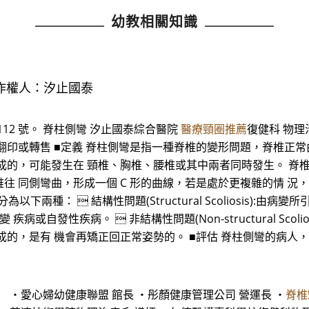
幼教相關知識
作權人：汐止國泰
12 號。 脊柱側彎 汐止國泰綜合醫院
醫療頸圈推薦
復健科 物
翻印或轉售 ■定義 脊柱側彎是指一種脊椎的變形問題，脊椎正
成的，可能發生在 頸椎、胸椎、腰椎或其中兩者同時發生。 脊
 同側彎曲，形成一個 C 形的曲線，若是處於更複雜的情 況，可
下兩種：  結構性問題(Structural Scoliosis):
或自發性疾病。  非結構性問題(Non-structural Scol
成的，是有 機會再矯正回正常姿勢的。 ■評估 脊柱側彎的病人
 ・愛心婦幼健康聯盟 館長 ・彤顏健康管理公司 營運長 ・
脊椎