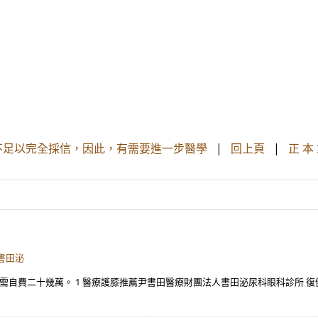
不足以完全採信，因此，有需要進一步醫學
|
回上頁
|
正 本
書田泌
）。 需自費二十幾萬。 1 醫療護膝推薦尹書田醫療財團法人書田泌尿科眼科診所