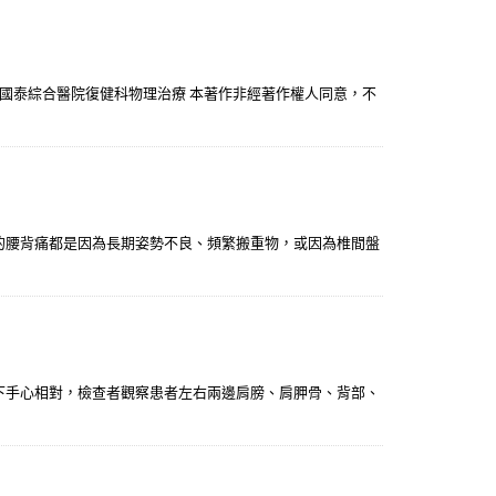
汐止國泰綜合醫院復健科物理治療 本著作非經著作權人同意，不
的腰背痛都是因為長期姿勢不良、頻繁搬重物，或因為椎間盤
然放下手心相對，檢查者觀察患者左右兩邊肩膀、肩胛骨、背部、