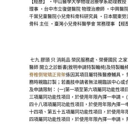
【經歷】 ・中山醫學大學物理治療學系助理教授 
理事 ・台中市立復健醫院 物理治療師 ・中興醫院
千葉兒童醫院小兒骨科骨科研究員 ・日本關東勞災
骨科 主任 ・臺灣小兒骨科醫學會 常務理事 【經
七九 膠頭 只 消耗品 榮民服務處、榮譽國民 
醫師 開立之診斷書(敘明申請特製輪椅)及特製
脊椎側彎矯正背架
係因其項目屬特殊醫療輔具，
務時親臨訂製；若義肢申請者無法親臨該中心或合
及申請限制： (一)第一項至第六項屬同功能性項
三項屬同功能性項目，於使用年限內擇一申請。 
四十八項項屬同功能性項目，於使用年限內擇一申
十四項、第五十五項屬同功能性項目，於使用年限
四項屬同功能性項目，於使用年限內擇一申請。 