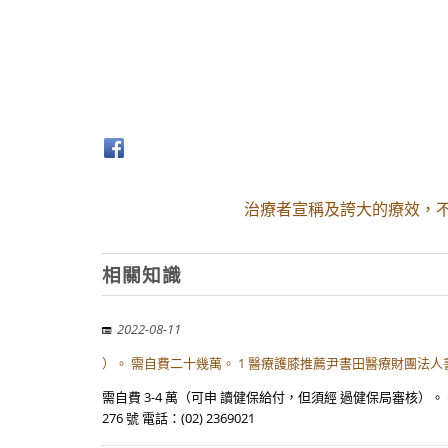
治療者宣稱及誇大的療效，
相關知識
2022-08-11
）。 需自費二十幾萬。 1 醫療護膝推薦尹書田醫療財團法人
需自費 3-4 萬（可申 讀健保給付，但須經 過健保局審核
276 號 電話：(02) 2369021