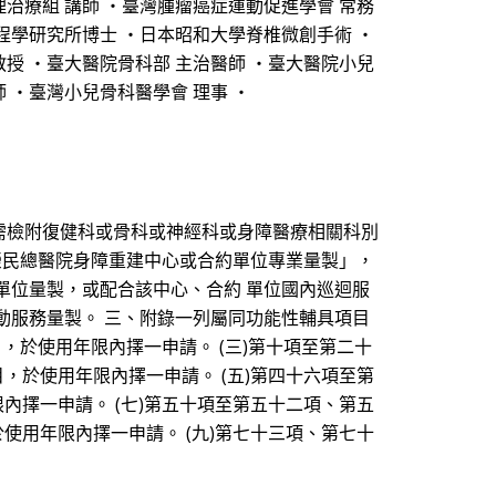
治療組 講師 ・臺灣腫瘤癌症運動促進學會 常務
工程學研究所博士 ・日本昭和大學脊椎微創手術 ・
授 ・臺大醫院骨科部 主治醫師 ・臺大醫院小兒
 ・臺灣小兒骨科醫學會 理事 ・
，需檢附復健科或骨科或神經科或身障醫療相關科別
北榮民總醫院身障重建中心或合約單位專業量製」，
單位量製，或配合該中心、合約 單位國內巡迴服
動服務量製。 三、附錄一列屬同功能性輔具項目
，於使用年限內擇一申請。 (三)第十項至第二十
，於使用年限內擇一申請。 (五)第四十六項至第
內擇一申請。 (七)第五十項至第五十二項、第五
使用年限內擇一申請。 (九)第七十三項、第七十