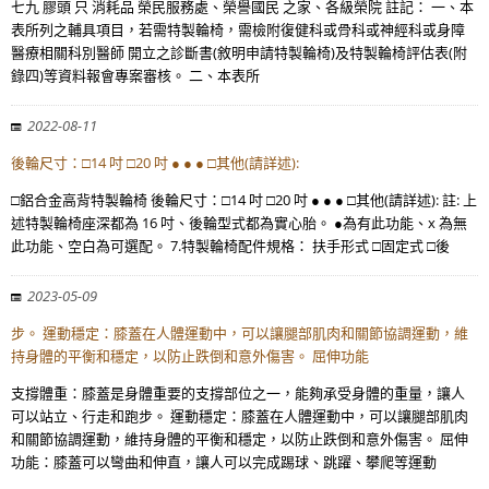
七九 膠頭 只 消耗品 榮民服務處、榮譽國民 之家、各級榮院 註記： 一、本
表所列之輔具項目，若需特製輪椅，需檢附復健科或骨科或神經科或身障
醫療相關科別醫師 開立之診斷書(敘明申請特製輪椅)及特製輪椅評估表(附
錄四)等資料報會專案審核。 二、本表所
2022-08-11
後輪尺寸：□14 吋 □20 吋 ● ● ● □其他(請詳述):
□鋁合金高背特製輪椅 後輪尺寸：□14 吋 □20 吋 ● ● ● □其他(請詳述): 註: 上
述特製輪椅座深都為 16 吋、後輪型式都為實心胎。 ●為有此功能、x 為無
此功能、空白為可選配。 7.特製輪椅配件規格： 扶手形式 □固定式 □後
2023-05-09
步。 運動穩定：膝蓋在人體運動中，可以讓腿部肌肉和關節協調運動，維
持身體的平衡和穩定，以防止跌倒和意外傷害。 屈伸功能
支撐體重：膝蓋是身體重要的支撐部位之一，能夠承受身體的重量，讓人
可以站立、行走和跑步。 運動穩定：膝蓋在人體運動中，可以讓腿部肌肉
和關節協調運動，維持身體的平衡和穩定，以防止跌倒和意外傷害。 屈伸
功能：膝蓋可以彎曲和伸直，讓人可以完成踢球、跳躍、攀爬等運動