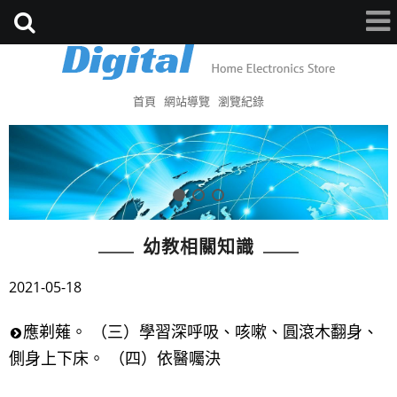
首頁
網站導覽
瀏覽紀錄
幼教相關知識
2021-05-18
應剃薙。 （三）學習深呼吸、咳嗽、圓滾木翻身、
側身上下床。 （四）依醫囑決