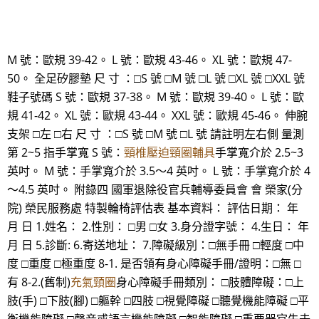
M 號：歐規 39-42。 L 號：歐規 43-46。 XL 號：歐規 47-
50。 全足矽膠墊 尺 寸 ：□S 號 □M 號 □L 號 □XL 號 □XXL 號
鞋子號碼 S 號：歐規 37-38。 M 號：歐規 39-40。 L 號：歐
規 41-42。 XL 號：歐規 43-44。 XXL 號：歐規 45-46。 伸腕
支架 □左 □右 尺 寸 ：□S 號 □M 號 □L 號 請註明左右側 量測
第 2~5 指手掌寬 S 號：
頸椎壓迫頸圈輔具
手掌寬介於 2.5~3
英吋。 M 號：手掌寬介於 3.5～4 英吋。 L 號：手掌寬介於 4
～4.5 英吋。 附錄四 國軍退除役官兵輔導委員會 會 榮家(分
院) 榮民服務處 特製輪椅評估表 基本資料： 評估日期： 年
月 日 1.姓名： 2.性別： □男 □女 3.身分證字號： 4.生日： 年
月 日 5.診斷: 6.寄送地址： 7.障礙級別：□無手冊 □輕度 □中
度 □重度 □極重度 8-1. 是否領有身心障礙手冊/證明：□無 □
有 8-2.(舊制)
充氣頸圈
身心障礙手冊類別： □肢體障礙：□上
肢(手) □下肢(腳) □軀幹 □四肢 □視覺障礙 □聽覺機能障礙 □平