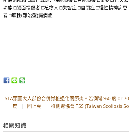
衡機能障礙 □聲音或語言機能障礙 □智能障礙 □重要器官失去
功能 □顏面損傷者 □植物人 □失智症 □自閉症 □慢性精神病患
者 □頑性(難治型)癲癇症
STA頸圈大人部份合併脊椎退化關節炎。若側彎>60 度 or 70
度
|
回上頁
|
椎側彎協會 TSS (Taiwan Scoliosis So
相關知識