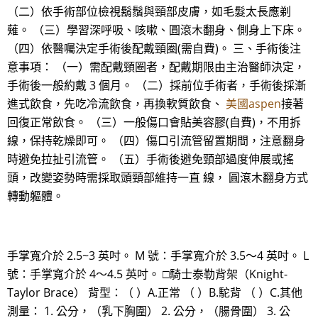
（二）依手術部位檢視鬍鬚與頸部皮膚，如毛髮太長應剃
薙。 （三）學習深呼吸、咳嗽、圓滾木翻身、側身上下床。
（四）依醫囑決定手術後配戴頸圈(需自費)。 三、手術後注
意事項： （一）需配戴頸圈者，配戴期限由主治醫師決定，
手術後一般約戴 3 個月。 （二）採前位手術者，手術後採漸
進式飲食，先吃冷流飲食，再換軟質飲食、
美國aspen
接著
回復正常飲食。 （三）一般傷口會貼美容膠(自費)，不用拆
線，保持乾燥即可。 （四）傷口引流管留置期間，注意翻身
時避免拉扯引流管。 （五）手術後避免頸部過度伸展或搖
頭，改變姿勢時需採取頭頸部維持一直 線， 圓滾木翻身方式
轉動軀體。
手掌寬介於 2.5~3 英吋。 M 號：手掌寬介於 3.5～4 英吋。 L
號：手掌寬介於 4～4.5 英吋。 □騎士泰勒背架（Knight-
Taylor Brace） 背型：（ ）A.正常 （ ）B.駝背 （ ）C.其他
測量： 1. 公分，（乳下胸圍） 2. 公分，（腸骨圍） 3. 公