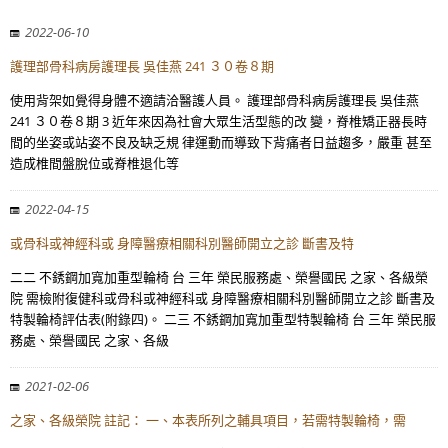
2022-06-10
護理部骨科病房護理長 吳佳燕 241 ３０卷８期
使用背架如覺得身體不適請洽醫護人員。 護理部骨科病房護理長 吳佳燕
241 ３０卷８期 3 近年來因為社會大眾生活型態的改 變，脊椎矯正器長時
間的坐姿或站姿不良及缺乏規 律運動而導致下背痛者日益趨多，嚴重 甚至
造成椎間盤脫位或脊椎退化等
2022-04-15
或骨科或神經科或 身障醫療相關科別醫師開立之診 斷書及特
二二 不銹鋼加寬加重型輪椅 台 三年 榮民服務處、榮譽國民 之家、各級榮
院 需檢附復健科或骨科或神經科或 身障醫療相關科別醫師開立之診 斷書及
特製輪椅評估表(附錄四)。 二三 不銹鋼加寬加重型特製輪椅 台 三年 榮民服
務處、榮譽國民 之家、各級
2021-02-06
之家、各級榮院 註記： 一、本表所列之輔具項目，若需特製輪椅，需