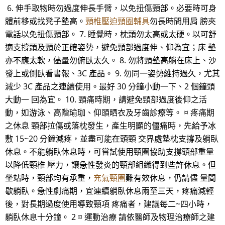
6. 伸手取物時勿過度伸長手臂，以免扭傷頸部。必要時可身
體前移或找凳子墊高。
頸椎壓迫頸圈輔具
勿長時間用肩 膀夾
電話以免扭傷頸部。 7. 睡覺時，枕頭勿太高或太硬。以可舒
適支撐頭及頸於正確姿勢，避免頸部過度伸、仰為宜；床 墊
亦不應太軟，儘量勿俯臥太久。 8. 勿將頸墊高躺在床上、沙
發上或側臥看書報、3C 產品。 9. 勿同一姿勢維持過久，尤其
減少 3C 產品之連續使用。最好 30 分鐘小動一下、2 個鐘頭
大動一 回為宜。 10. 頸痛時期，請避免頸部過度後仰之活
動，如游泳、高階瑜珈、仰頭晒衣及牙齒診療等。 ¤ 疼痛期
之休息 頸部拉傷或落枕發生，產生明顯的僵痛時，先給予冰
敷 15~20 分鐘減疼，並盡可能在頭頸 交界處墊枕支撐及躺臥
休息。不能躺臥休息時，可嘗試使用頸圈協助支撐頭部重量
以降低頸椎 壓力，讓急性發炎的頸部組織得到些許休息。但
坐站時，頸部均有承重，
充氣頸圈
難有效休息，仍請儘 量間
歇躺臥。急性劇痛期，宜連續躺臥休息兩至三天，疼痛減輕
後，對長期過度使用導致頸項 疼痛者，建議每二~四小時，
躺臥休息十分鐘。 2 ¤ 運動治療 請依醫師及物理治療師之建