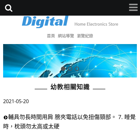
首頁
網站導覽
瀏覽紀錄
幼教相關知識
2021-05-20
輔具勿長時間用肩 膀夾電話以免扭傷頸部。 7. 睡覺
時，枕頭勿太高或太硬