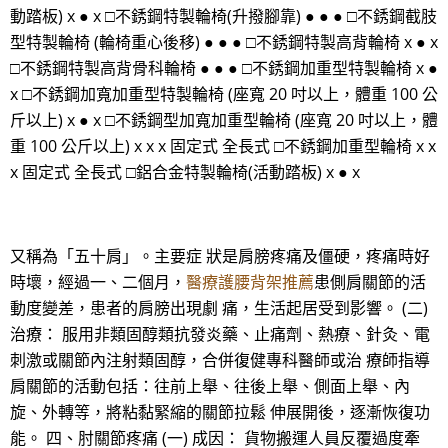
動踏板) x ● x □不銹鋼特製輪椅(升撥腳靠) ● ● ● □不銹鋼截肢
型特製輪椅 (輪椅重心後移) ● ● ● □不銹鋼特製高背輪椅 x ● x
□不銹鋼特製高背骨科輪椅 ● ● ● □不銹鋼加重型特製輪椅 x ●
x □不銹鋼加寬加重型特製輪椅 (座寬 20 吋以上，體重 100 公
斤以上) x ● x □不銹鋼型加寬加重型輪椅 (座寬 20 吋以上，體
重 100 公斤以上) x x x 固定式 全長式 □不銹鋼加重型輪椅 x x
x 固定式 全長式 □鋁合金特製輪椅(活動踏板) x ● x
又稱為「五十肩」。主要症 狀是肩膀疼痛及僵硬，疼痛時好
時壞，經過一、二個月，
醫療護腰背架推薦
患側肩關節的活
動度變差，患者的肩膀出現劇 痛，生活起居受到影響。 (二)
治療： 服用非類固醇類抗發炎藥、止痛劑、熱療、針灸、電
刺激或關節內注射類固醇，合併復健專科醫師或治 療師指導
肩關節的活動包括：往前上舉、往後上舉、側面上舉、內
旋、外轉等，將粘黏緊縮的關節拉鬆 伸展開後，逐漸恢復功
能。 四、肘關節疼痛 (一) 成因： 貨物搬運人員反覆過度牽