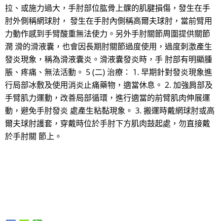
拉、或施力過大，手肘部位肱骨上髁的肌腱損傷，發生在手
肘外側稱網球肘， 發生在手肘內側稱高爾夫球肘，當前臂用
力動作感到手臂酸重無法使力。另外手肘關節周圍提供關節
潤 滑的滑液囊，也會因長期肘關節過度使用，過度刺激產生
發炎現象，稱為滑液囊炎。滑液囊發炎時，手 肘部有明顯腫
脹、疼痛、無法活動。 5 (二) 治療： 1. 早期針對發炎現象進
行局部冰敷及使用消炎止痛藥物，適當休息。 2. 加強肩部及
手臂肌力運動，改善局部循環，進行適當的前臂肌肉伸展運
動，避免手肘發炎 處產生粘黏現象。 3. 搬運時戴網球肘或高
爾夫球肘護套，穿戴時位於手肘下方肌肉鼓起處，勿直接戴
於手肘關 節上。