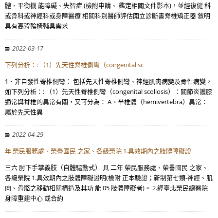
體、平衡機 能障礙、失智症 (檢附申請、 鑑定相關文件影本)，並經復健 科
或骨科或神經科或身障醫療 相關科別醫師評估開立診斷書脊椎矯正器 敘明
具有高背輪椅輔具需求
2022-03-17
下列分析：: （1）先天性脊椎側彎（congenital sc
1、非自發性脊椎側彎： 包括先天性脊椎側彎、神經肌肉病變及骨性病變，
如下列分析：: （1）先天性脊椎側彎（congenital scoliosis）：關節炎護膝
通常與脊椎的異常有關，又可分為： A、半椎體（hemivertebra）異常：
屬於先天性異
2022-04-29
年 榮民服務處、榮譽國民 之家、各級榮院 1.具效期內之肢體障礙證
三六 肘下手掌義肢（自體驅動式） 具 二年 榮民服務處、榮譽國民 之家、
各級榮院 1.具效期內之肢體障礙證明(檢附 正本驗證；新制第七類-神經、肌
肉、骨骼之移動相關構造及其功 能 05 肢體障礙者)。 2.經臺北榮民總醫院
身障重建中心 或合約