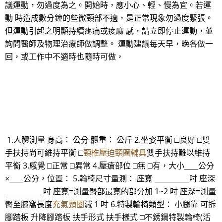
議運動，勿過度為之。開始時，應小心、輕、慢為宜。若運
動 時造成數分鐘的些微頸部不適，是正常現象勿過度緊張。
但運動引起之明顯持續疼痛或痠麻 感，請立即停止運動，並
詢問醫師及物理治療師做調整。 運動建議每天早，晚各做一
回，或工作中不適時也隨時可做，
1.人體測量 身高： 公分 體重： 公斤 2.坐姿平衡 □良好 □雙
手扶持尚可維持平衡 □
頸椎壓迫頸圈輔具
雙手扶持難以維持
平衡 3.感覺 □正常 □異常 4.壓瘡部位 □無 □有，大小____公分
×____公分，位置： 5.輪椅尺寸量測： 座寬 __________吋 座深
___________吋 座寬=測量臀部最寬的部分加 1~2 吋 座深=測量
臀至膝窩長度
充氣頸圈
減 1 吋 6.特製輪椅類型： 小腿靠 可拆
腳踏板 升降腳踏板 扶手形式 扶手樣式 □不銹鋼特製輪椅(活