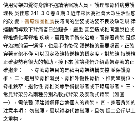
使用背架如覺得身體不適請洽醫護人員。 護理部骨科病房護
理長 吳佳燕 241 ３０卷８期 3 近年來因為社會大眾生活型態
的改 變，
醫療頸圈推薦
長時間的坐姿或站姿不良及缺乏規 律
運動而導致下背痛者日益趨多，嚴重 甚至造成椎間盤脫位或
脊椎退化等脊椎 疾病，需藉助手術來治療，而穿著背架 是保
守治療的第一選擇，也是手術後保 護脊椎的重要處置，正確
穿著背架不僅 可以固定及維持脊椎的穩定度，對於維 持脊椎
正確姿勢有很大的幫助。接下來 就讓我們介紹背架穿著的正
確撇步： 一、穿著背架目的是藉由背架結構支撐 並保護脊
椎。 二、適用於脊椎滑脫、脊椎外傷性骨折 、椎間盤脫位、
脊椎狹窄、退化性 脊椎炎等手術後患者或下背痛患者。 三、
常見背架分為兩種分別為軟式背架 及泰勒式背架（如圖
一），需依醫 師建議選擇合適個人的背架。 四、穿著背架的
注意事項： 勿彎腰，需以蹲姿代替彎腰，且勿 提二公斤以上
之重物。