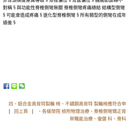
非骨頭長度差異導致 § 脊椎偏位 § 骨盆偏位 § 髖關節旋轉不
對稱 § 與功能性脊椎側彎無關 脊椎側彎疼痛總結 結構型側彎
§ 可能會造成疼痛 § 退化型脊椎側彎 § 所有類型的側彎在成年
過後 §
四、鋁合金高背特製輪 椅、不鏽鋼高背特 製輪椅應符合申
|
回上頁
|
、各級榮院 檢附物理治療、脊椎側彎矯正背
架職能治療、復健 科、骨科