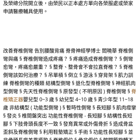
及榮總分院開立後，由榮民以正本處方單向各榮服處或榮家
申請醫療輔具使用。
改善脊椎側彎 告別腰酸背痛 脊骨神經學博士 閻曉華 脊椎側
彎與痛 § 脊椎側彎造成疼痛？ § 疼痛造成脊椎側彎？ § 側彎
愈彎，疼痛愈嚴重？ § 整脊、整骨會不會拉直脊椎？ § 脊椎
側彎該如何治療？ § 吊單槓 § 倒立 § 游泳 § 穿背架 § 肌力訓
練 脊椎側彎的種類 結構型側彎 § 退化型脊椎側彎 § 神經肌肉
型側彎 § 先天性脊椎側彎 § 原發型 ( 不明原因 ) 脊椎側彎 §
脊
椎矯正器
嬰兒型 0~3 歲 § 幼兒型 4~10 歲 § 青少年型 11~18
歲 非結構型 ( 功能型側彎 ) § 暫時性側彎 § 長短腳 § 肌肉痙攣
§ 發炎 § 椎間盤突出 功能性脊椎側彎 - 長短腳 § 結構性長短
腳 § 下肢骨頭長度不一致 § 發育異常或外傷骨折 § 造成骨盆
歪斜及脊椎側彎 § 利用鞋墊矯正 § 手術 § 功能性長短腳 § 並