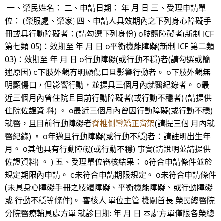
一、榮民姓名： 二、申請日期： 年 月 日 三、受理申請單
位： (榮服處、榮家) 四、申請人具效期內之下列身心障礙手
冊或具行動障礙者：(請勾選下列身份) o肢體障礙者(新制 ICF
第七類 05)：效期至 年 月 日 o平衡機能障礙(新制 ICF 第二類
03)：效期至 年 月 日 o行動障礙(或行動不穩)者(請勾選或簡
述原因) o下肢外觀有明顯傷口且影響行動者。 o下肢外觀無
明顯傷口，但影響行動，並提具三個月內就醫紀錄者。 o最
近三個月內曾住院且目前行動障礙者(或行動不穩者) (請提供
住院佐證資 料) 。 o最近三個月內曾因行動障礙(或行動不穩)
就醫，且目前行動障礙者
脊椎側彎矯正背架
(請提三個 月內就
醫紀錄) 。 o年邁且行動障礙(或行動不穩)者：請註明出生年
月。 o其他具有行動障礙(或行動不穩) 事實(請說明並請提供
佐證資料) 。 ) 五、受理單位審核結果： o符合申請條件並於
規定期限內申請。 o未符合申請期限規定。 o未符合申請條件
(未具身心障礙手冊之肢體障礙、平衡機能障礙、或行動障礙
或 行動不穩等條件)。 審核人 單位主管 機關首長 榮民總醫院
分院醫療輔具處方單 就診日期: 年 月 日 本處方單僅限各榮總