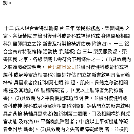
製。
十二 成人鋁合金特製輪椅 台 三年 榮民服務處、榮譽國民 之
家、各級榮院 需檢附復健科或骨科或神經科或 身障醫療相關
科別醫師開立之診 斷書及特製輪椅評估表(附錄四)。 十三 鋁
合金高背特製輪椅(活動扶 手,踏板) 台 三年 榮民服務處、榮
譽國民 之家、各級榮院 1.需符合下列條件之一： (1)具效期內
之肢體障礙證明者，
台北輔具公司
並檢附復健科或骨科或神
經科 或身障醫療相關科別醫師評估 開立診斷書敘明具高背輪
椅輔 具需求者(如新制第七類-神 經、肌肉、骨骼之移動相關
構 造及其功能 05 肢體障礙者；中 度以上肢障者免附診斷
書)。 (2)具效期內之平衡機能障礙證明 者，並檢附復健科或
骨科或神 經科或身障醫療相關科別醫師 評估開立診斷書敘明
具高背輪 椅輔具需求者(如新制第二類眼、耳及相關構造與感
官功能 及疼痛 03 平衡機能障礙者；中 度以上平衡機能障礙
者免附診 斷書)。 (3)具效期內之失智症障礙證明 者，並檢附