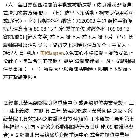
（六）每日需做四肢關節主動或被動運動，依身體狀況漸進
式增加次數及時 間。 （七）儘早下床活動，視需要使用輪椅
或助行器。 科別 神經外科 編號：7620003 主題 頸椎手術後
病人注意事項 89.08.15 訂定 製作單位 神經外科 105.08.12
審閱/修訂 [鍵入文字] 前上片 後上片 前下片 後下片 （八）因
戴頸圈頸部活動受限，故初次下床時要注意安全，由家人、
護理人 員 協助，
美國aspen
以免重心不穩跌倒，並請穿著止
滑鞋子、長短合宜的衣褲， 避免 滑倒或絆倒。 四、穿戴頸圈
注意事項： （一）頸圈大小以頸部活動時，限制上下點頭、
左右旋轉為限。
2.經臺北榮民總醫院身障重建中心 或合約單位專業量製。 三
一 膝上義肢－左側 具 二年 榮民服務處、榮譽國民 之家、各
級榮院 1.具效期內之肢體障礙證明(檢附 正本驗證；新制第七
類-神經、肌 肉、骨骼之移動相關構造及其功 能 05 肢體障礙
者)。 2.經臺北榮民總醫院身障重建中心 或合約單位專業量