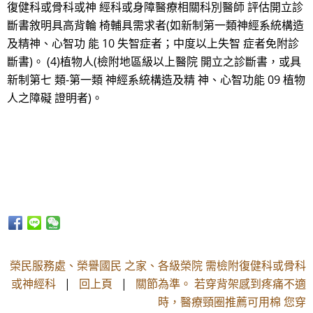
復健科或骨科或神 經科或身障醫療相關科別醫師 評估開立診
斷書敘明具高背輪 椅輔具需求者(如新制第一類神經系統構造
及精神、心智功 能 10 失智症者；中度以上失智 症者免附診
斷書)。 (4)植物人(檢附地區級以上醫院 開立之診斷書，或具
新制第七 類-第一類 神經系統構造及精 神、心智功能 09 植物
人之障礙 證明者)。
榮民服務處、榮譽國民 之家、各級榮院 需檢附復健科或骨科
或神經科
|
回上頁
|
關節為準。 若穿背架感到疼痛不適
時，醫療頸圈推薦可用棉 您穿