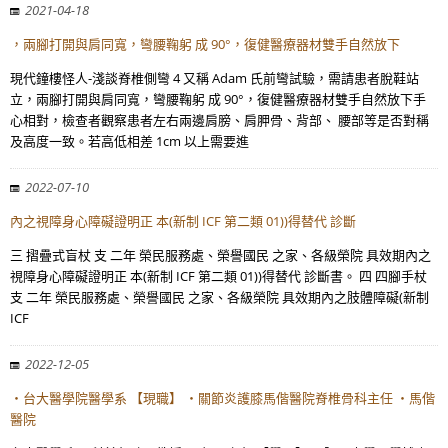
2021-04-18
，兩腳打開與肩同寬，彎腰鞠躬 成 90°，復健醫療器材雙手自然放下
現代鐘樓怪人-淺談脊椎側彎 4 又稱 Adam 氏前彎試驗，需請患者脫鞋站
立，兩腳打開與肩同寬，彎腰鞠躬 成 90°，復健醫療器材雙手自然放下手
心相對，檢查者觀察患者左右兩邊肩膀、肩胛骨、背部、 腰部等是否對稱
及高度一致。若高低相差 1cm 以上需要進
2022-07-10
內之視障身心障礙證明正 本(新制 ICF 第二類 01))得替代 診斷
三 摺疊式盲杖 支 二年 榮民服務處、榮譽國民 之家、各級榮院 具效期內之
視障身心障礙證明正 本(新制 ICF 第二類 01))得替代 診斷書。 四 四腳手杖
支 二年 榮民服務處、榮譽國民 之家、各級榮院 具效期內之肢體障礙(新制
ICF
2022-12-05
・台大醫學院醫學系 【現職】 ・關節炎護膝馬偕醫院脊椎骨科主任 ・馬偕
醫院