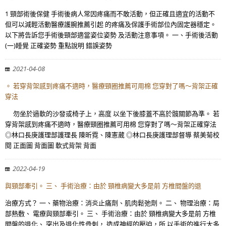
1 頸部術後保健 手術後病人常因疼痛而不敢活動，但正確且適宜的活動不
但可以減輕活動醫療護腕推薦引起 的疼痛及保護手術部位內固定器穩定。
以下將告訴您手術後頸部適當姿位姿勢 及活動注意事項。 一、手術後活動
(一)睡覺 正確姿勢 重點說明 錯誤姿勢
2021-04-08
。 若穿背架感到疼痛不適時，醫療頸圈推薦可用棉 您穿對了嗎～背架正確
穿法
勿坐於過軟的沙發或椅子上，高度 以坐下後膝蓋不高於髖關節為準。 若
穿背架感到疼痛不適時，醫療頸圈推薦可用棉 您穿對了嗎～背架正確穿法
◎林口長庚護理部護理長 陳昕霓、陳憲葳 ◎林口長庚護理部督導 蔡美菊校
閱 正面圖 背面圖 軟式背架 背面
2022-04-19
與頸部牽引。 三、 手術治療：由於 頸椎病變大多是前 方椎間盤的退
治療方式？ 一、藥物治療：消炎止痛劑、肌肉鬆弛劑。 二、 物理治療：局
部熱敷、 電療與頸部牽引。 三、 手術治療：由於 頸椎病變大多是前 方椎
間盤的退化、 突出及退化性骨刺， 造成神經的壓迫，所 以手術的進行大多