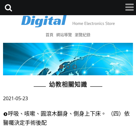
首頁
網站導覽
瀏覽紀錄
幼教相關知識
2021-05-23
呼吸、咳嗽、圓滾木翻身、側身上下床。 （四）依
醫囑決定手術後配