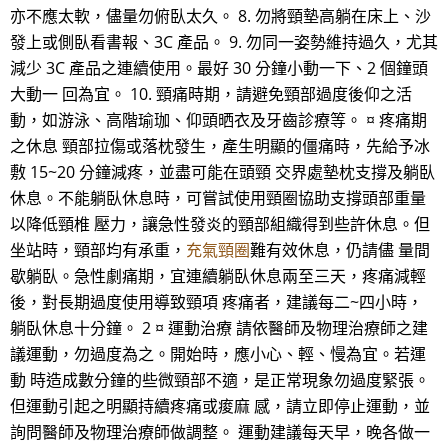
亦不應太軟，儘量勿俯臥太久。 8. 勿將頸墊高躺在床上、沙
發上或側臥看書報、3C 產品。 9. 勿同一姿勢維持過久，尤其
減少 3C 產品之連續使用。最好 30 分鐘小動一下、2 個鐘頭
大動一 回為宜。 10. 頸痛時期，請避免頸部過度後仰之活
動，如游泳、高階瑜珈、仰頭晒衣及牙齒診療等。 ¤ 疼痛期
之休息 頸部拉傷或落枕發生，產生明顯的僵痛時，先給予冰
敷 15~20 分鐘減疼，並盡可能在頭頸 交界處墊枕支撐及躺臥
休息。不能躺臥休息時，可嘗試使用頸圈協助支撐頭部重量
以降低頸椎 壓力，讓急性發炎的頸部組織得到些許休息。但
坐站時，頸部均有承重，
充氣頸圈
難有效休息，仍請儘 量間
歇躺臥。急性劇痛期，宜連續躺臥休息兩至三天，疼痛減輕
後，對長期過度使用導致頸項 疼痛者，建議每二~四小時，
躺臥休息十分鐘。 2 ¤ 運動治療 請依醫師及物理治療師之建
議運動，勿過度為之。開始時，應小心、輕、慢為宜。若運
動 時造成數分鐘的些微頸部不適，是正常現象勿過度緊張。
但運動引起之明顯持續疼痛或痠麻 感，請立即停止運動，並
詢問醫師及物理治療師做調整。 運動建議每天早，晚各做一