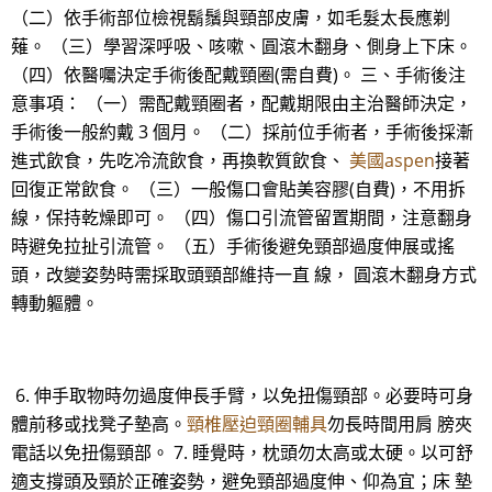
（二）依手術部位檢視鬍鬚與頸部皮膚，如毛髮太長應剃
薙。 （三）學習深呼吸、咳嗽、圓滾木翻身、側身上下床。
（四）依醫囑決定手術後配戴頸圈(需自費)。 三、手術後注
意事項： （一）需配戴頸圈者，配戴期限由主治醫師決定，
手術後一般約戴 3 個月。 （二）採前位手術者，手術後採漸
進式飲食，先吃冷流飲食，再換軟質飲食、
美國aspen
接著
回復正常飲食。 （三）一般傷口會貼美容膠(自費)，不用拆
線，保持乾燥即可。 （四）傷口引流管留置期間，注意翻身
時避免拉扯引流管。 （五）手術後避免頸部過度伸展或搖
頭，改變姿勢時需採取頭頸部維持一直 線， 圓滾木翻身方式
轉動軀體。
6. 伸手取物時勿過度伸長手臂，以免扭傷頸部。必要時可身
體前移或找凳子墊高。
頸椎壓迫頸圈輔具
勿長時間用肩 膀夾
電話以免扭傷頸部。 7. 睡覺時，枕頭勿太高或太硬。以可舒
適支撐頭及頸於正確姿勢，避免頸部過度伸、仰為宜；床 墊