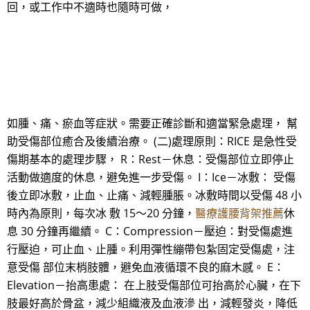
回，或工作中不適時也隨時可做，
如腫、痛、瘀血等症狀。需要正確診斷和適當緊急處理， 幫
助受傷部位癒合及後續治療。 (二)處理原則：RICE 是急性受
傷期基本的處理步驟， R：Rest－休息：受傷部位立即停止
活動做適度的休息，避免進一步受傷。 I：Ice－冰敷： 受傷
後立即冰敷，止血、止痛、減輕腫脹。冰敷時間以受傷 48 小
時內為原則，每次冰 敷 15～20 分鐘，
醫療護腰背架推薦
休
息 30 分鐘再繼續。 C：Compression－壓迫：對受傷處進
行壓迫，可止血、止腫。利用彈性繃帶包紮固定受傷處，注
意受傷 部位末梢肢體，避免血液循環不良的麻木感。 E：
Elevation－抬高患處： 在上肢受傷部位可抬高於心臟，在下
肢最好高於骨盆，減少組織液及血液滲 出，減輕發炎，降低