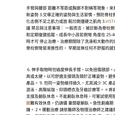
手臂與腰部 距離不等距或胸廓不對稱等現象，來判
新姿勢 3.交導正確的姿勢與生活習慣，預防脊柱側
化击側不足之肌力或放 鬆凹側僵硬之肌肉 3.
VIS
議 禁忌與注意事項： 一般而言，被診斷為脊柱側
和定期復健追蹤，成長中小孩若側彎 角度在 25-
時才可 停止治療，治療期間除了洗澡和大動作的運
脊柱側彎是漸進性的， 早期並無任何不舒服的感
6. 伸手取物時勿過度伸長手臂，以免扭傷頸部
高或太硬。以可舒適支撐頭及頸於正確姿勢，避免
產品。 9. 勿同一姿勢維持過久，尤其減少 3C 
游泳、高階瑜珈、仰頭晒衣及牙齒診療等。 ¤ 疼
支撐及躺臥休息。不能躺臥休息時，可嘗試使用
圈
難有效休息，仍請儘 量間歇躺臥。急性劇痛期
鐘。 2 ¤ 運動治療 請依醫師及物理治療師之