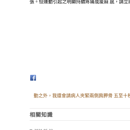
張。但運動引起之明顯持續疼痛或痠麻 感，請立
動之外，我還會請病人夾緊兩側肩胛骨 五至十
相關知識