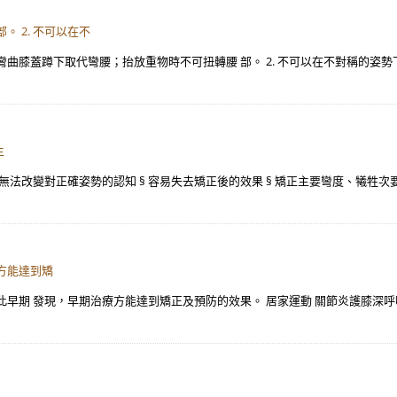
 2. 不可以在不
以彎曲膝蓋蹲下取代彎腰；抬放重物時不可扭轉腰 部。 2. 不可以在不對稱的姿
主
無法改變對正確姿勢的認知 § 容易失去矯正後的效果 § 矯正主要彎度、犧牲次要
方能達到矯
發現，早期治療方能達到矯正及預防的效果。 居家運動 關節炎護膝深呼吸運動(Deep 