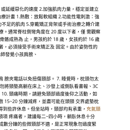
，或延緩惡化的速度 2.加強肌肉力量，穩定並建立
療計畫 1.熱敷：放鬆軟組織 2.功能性電刺激：強
力不足的肌肉 5.穿戴矯正背架或手術治療之轉介建
。通常脊柱側彎角度在 20 度以下者，僅 需觀察
成熟為 止，男孩約於 18 歲，女孩約於 16 歲
上者，必須接受手術來矯正及 固定。由於姿勢性的
老師發覺小孩肩膀、
 膀夾電話以免扭傷頸部。 7. 睡覺時，枕頭勿太
 勿將頸墊高躺在床上、沙發上或側臥看書報、3C
。 10. 頸痛時期，請避免頸部過度後仰之活動，如
15~20 分鐘減疼，並盡可能在頭頸 交界處墊枕
得到些許休息。但坐站時，頸部均有承重，
充氣頸
頸項 疼痛者，建議每二~四小時，躺臥休息十分
時造成數分鐘的些微頸部不適，是正常現象勿過度緊