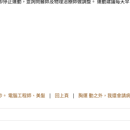
即停止運動，並詢問醫師及物理治療師做調整。 運動建議每天
秒。 電腦工程師、美髮
|
回上頁
|
胸運 動之外，我還會請