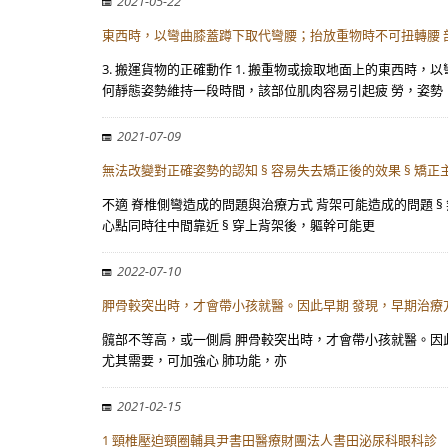
2021-05-22
東西時，以彎曲膝蓋蹲下取代彎腰；抬放重物時不可扭轉腰 部。
3. 搬運貨物的正確動作 1. 搬重物或撿取地面上的東西時，
何靜態姿勢維持一段時間，該部位肌肉容易引起疲 勞，姿勢
2021-07-09
無法改變對正確姿勢的認知 § 容易失去矯正後的效果 § 矯正
不適 脊椎側彎造成的問題與治療方式 背架可能造成的問題 § 
心點同時往中間靠近 § 穿上背架後，軀幹可能更
2022-07-10
胛骨較突出時，才會帶小孩就醫。因此早期 發現，早期治療
髖部不等高，或一側肩 胛骨較突出時，才會帶小孩就醫。因此早期 
尤其需要，可加強心 肺功能，亦
2021-02-15
1 頸椎壓迫頸圈輔具尹書田醫療財團法人書田泌尿科眼科診