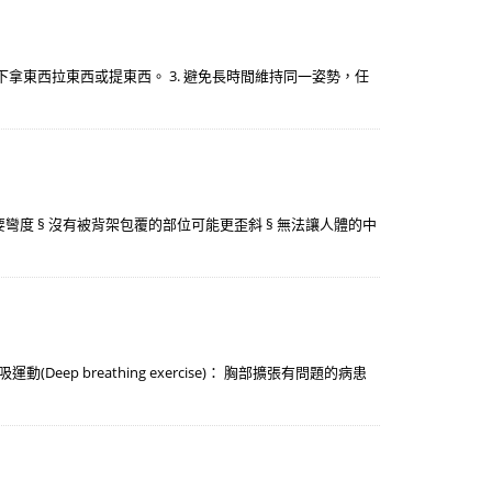
勢下拿東西拉東西或提東西。 3. 避免長時間維持同一姿勢，任
彎度 § 沒有被背架包覆的部位可能更歪斜 § 無法讓人體的中
breathing exercise)： 胸部擴張有問題的病患