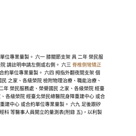
單位專業量製。 六一 膝關節支架 具 二年 榮民服
榮院 請註明申請左側或右側。 六三
脊椎側彎矯正
合約單位專業量製。 六四 拇指外翻夜間支架 個
譽國民 之家、各級榮院 檢附物理治療、職能治療、
 二年 榮民服務處、榮譽國民 之家、各級榮院 經臺
家、各級榮院 經臺北榮民總醫院身障重建中心 或合
身障重建中心 或合約單位專業量製。 六九 足後跟矽
經科 等醫事人員開立的量測表(附錄 五)，以利製