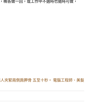
早，晚各做一回，或工作中不適時也隨時可做，
病人夾緊兩側肩胛骨 五至十秒。 電腦工程師、美髮