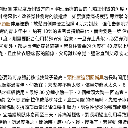
斷嚴 重程度及側彎方向。 物理治療的目的 1.矯正側彎的角度
 彎惡化 4 改善脊柱側彎的後遺症，如腰痠背痛或疲勞 等症狀 治
TA頸圈
伸展運動：放鬆凹側僵硬之組織 4.肌力訓練：強化击側肌
彎的青少年中， 約有 10％的患者會持續惡化，而需要進一步 治療
40 度，則需要配合使用特殊背架 治療，一旦穿上背架，必須穿到骨骼
 動外，都要長時間穿著背架。若脊柱彎曲的 角度在 40 度以
覺，且由於衣服遮 蔽的關係，父母難以察覺。通常直到父母或 
。必要時可身體前移或找凳子墊高。
頸椎壓迫頸圈輔具
勿長時間用肩
頸部過度伸、仰為宜；床 墊亦不應太軟，儘量勿俯臥太久。 8.
產品之連續使用。最好 30 分鐘小動一下、2 個鐘頭大動一 回為宜
痛期之休息 頸部拉傷或落枕發生，產生明顯的僵痛時，先給予冰敷 
頸圈協助支撐頭部重量以降低頸椎 壓力，讓急性發炎的頸部組織
，宜連續躺臥休息兩至三天，疼痛減輕後，對長期過度使用導致
建議運動，勿過度為之。開始時，應小心、輕、慢為宜。若運動 